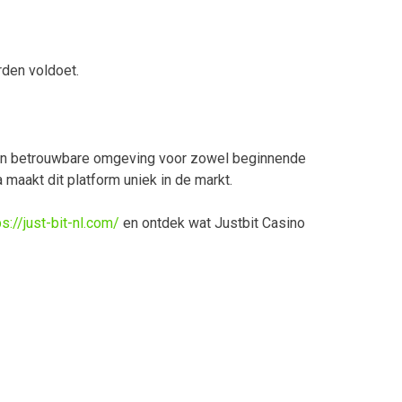
rden voldoet.
 een betrouwbare omgeving voor zowel beginnende
maakt dit platform uniek in de markt.
ps://just-bit-nl.com/
en ontdek wat Justbit Casino