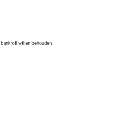
n bankroll willen behouden.