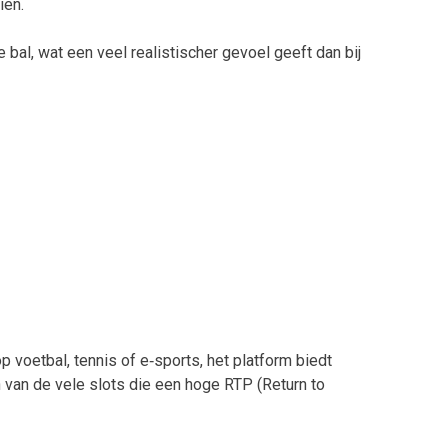
ien.
e bal, wat een veel realistischer gevoel geeft dan bij
voetbal, tennis of e‑sports, het platform biedt
 van de vele slots die een hoge RTP (Return to