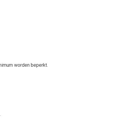
minimum worden beperkt.
.