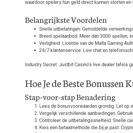
waardoor spelers hun geld direct kunnen storten e
Belangrijkste Voordelen
Snelle uitbetalingen: Gemiddelde verwerkings
Breed spelaanbod: Meer dan 3000 spellen, inc
Veiligheid: Licentie van de Malta Gaming Aut
24/7 klantenservice: Live chat en telefonisc
Industry Secret: Justbit Casino’s live dealer tafel
Hoe Je de Beste Bonussen 
Stap‑voor‑stap Benadering
Lees de bonusvoorwaarden grondig. Let op wa
Vergelijk verschillende aanbiedingen. Gebrui
Controleer de uitbetalingssnelheid. Snelle ca
Kies een betaalmethode die bij je past. Cryp