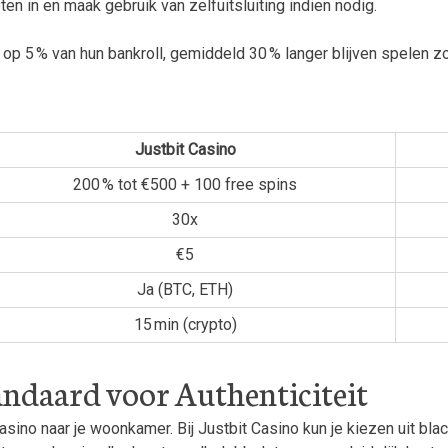
en in en maak gebruik van zelfuitsluiting indien nodig.
 op 5 % van hun bankroll, gemiddeld 30 % langer blijven spelen zo
Justbit Casino
200 % tot €500 + 100 free spins
30x
€5
Ja (BTC, ETH)
15 min (crypto)
andaard voor Authenticiteit
sino naar je woonkamer. Bij Justbit Casino kun je kiezen uit bla