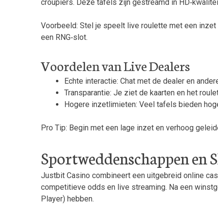
croupiers. Deze tafels zijn gestreamd in HD‑kwalitei
Voorbeeld: Stel je speelt live roulette met een inzet
een RNG‑slot.
Voordelen van Live Dealers
Echte interactie: Chat met de dealer en ander
Transparantie: Je ziet de kaarten en het roulet
Hogere inzetlimieten: Veel tafels bieden ho
Pro Tip: Begin met een lage inzet en verhoog geleide
Sportweddenschappen en Sl
Justbit Casino combineert een uitgebreid online cas
competitieve odds en live streaming. Na een winstg
Player) hebben.