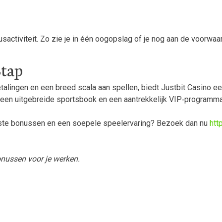
sactiviteit. Zo zie je in één oogopslag of je nog aan de voorwaa
Stap
etalingen en een breed scala aan spellen, biedt Justbit Casino
, een uitgebreide sportsbook en een aantrekkelijk VIP‑programma 
beste bonussen en een soepele speelervaring? Bezoek dan nu
htt
onussen voor je werken.