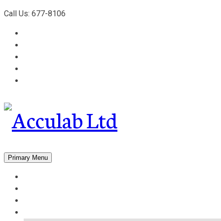
Skip
Call Us: 677-8106
to
content
Primary Menu
Home
Refund and Returns Policy
About us
Our Products