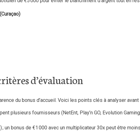
tidien de €5 000 pour éviter le blanchiment d’argent tout en resta
(Curaçao)
 critères d’évaluation
rence du bonus d’accueil. Voici les points clés à analyser avant 
pent plusieurs fournisseurs (NetEnt, Play’n GO, Evolution Gaming)
ng ») ; un bonus de €1 000 avec un multiplicateur 30x peut être m