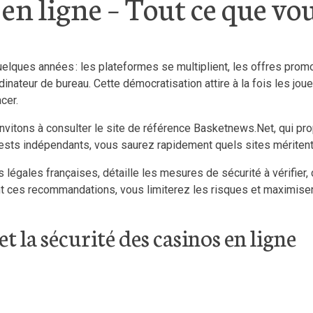
en ligne – Tout ce que vou
elques années : les plateformes se multiplient, les offres promo
nateur de bureau. Cette démocratisation attire à la fois les jou
cer.
invitons à consulter le site de référence Basketnews.Net, qui 
s tests indépendants, vous saurez rapidement quels sites méritent
ces légales françaises, détaille les mesures de sécurité à vérifi
nt ces recommandations, vous limiterez les risques et maximisere
t la sécurité des casinos en ligne