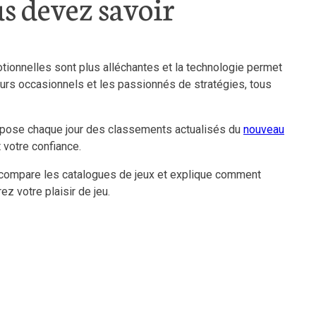
s devez savoir
tionnelles sont plus alléchantes et la technologie permet
eurs occasionnels et les passionnés de stratégies, tous
propose chaque jour des classements actualisés du
nouveau
 votre confiance.
er, compare les catalogues de jeux et explique comment
z votre plaisir de jeu.