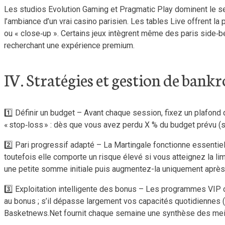
Les studios Evolution Gaming et Pragmatic Play dominent le se
l’ambiance d’un vrai casino parisien. Les tables Live offrent la p
ou « close‑up ». Certains jeux intègrent même des paris side‑be
recherchant une expérience premium.
IV. Stratégies et gestion de bank
1️⃣ Définir un budget – Avant chaque session, fixez un plafond
« stop‑loss » : dès que vous avez perdu X % du budget prévu (so
2️⃣ Pari progressif adapté – La Martingale fonctionne essentie
toutefois elle comporte un risque élevé si vous atteignez la lim
une petite somme initiale puis augmentez-la uniquement après c
3️⃣ Exploitation intelligente des bonus – Les programmes VIP 
au bonus ; s’il dépasse largement vos capacités quotidiennes (p
Basketnews.Net fournit chaque semaine une synthèse des meille