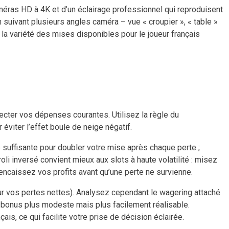
éras HD à 4K et d’un éclairage professionnel qui reproduisent
 en suivant plusieurs angles caméra – vue « croupier », « table »
 la variété des mises disponibles pour le joueur français
ecter vos dépenses courantes. Utilisez la règle du
éviter l’effet boule de neige négatif.
 suffisante pour doubler votre mise après chaque perte ;
li inversé convient mieux aux slots à haute volatilité : misez
encaissez vos profits avant qu’une perte ne survienne.
ur vos pertes nettes). Analysez cependant le wagering attaché
un bonus plus modeste mais plus facilement réalisable.
, ce qui facilite votre prise de décision éclairée.