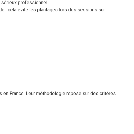
n sérieux professionnel.
de ; cela évite les plantages lors des sessions sur
s en France. Leur méthodologie repose sur des critères