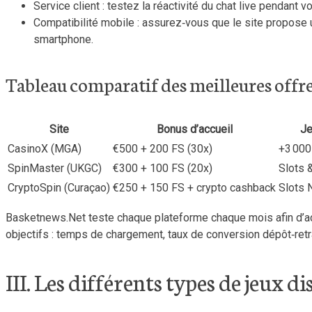
Service client : testez la réactivité du chat live pendant
Compatibilité mobile : assurez‑vous que le site propose u
smartphone.
Tableau comparatif des meilleures offres
Site
Bonus d’accueil
Je
CasinoX (MGA)
€500 + 200 FS (30x)
+3 000 
SpinMaster (UKGC)
€300 + 100 FS (20x)
Slots 
CryptoSpin (Curaçao)
€250 + 150 FS + crypto cashback
Slots 
Basketnews.Net teste chaque plateforme chaque mois afin d’ac
objectifs : temps de chargement, taux de conversion dépôt‑retr
III. Les différents types de jeux d