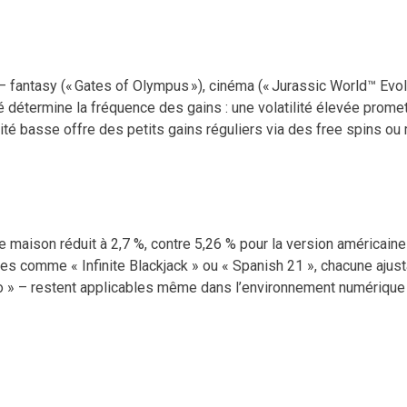
– fantasy (« Gates of Olympus »), cinéma (« Jurassic World™ Evol
ité détermine la fréquence des gains : une volatilité élevée pr
ité basse offre des petits gains réguliers via des free spins ou 
aison réduit à 2,7 %, contre 5,26 % pour la version américaine a
tes comme « Infinite Blackjack » ou « Spanish 21 », chacune ajus
o » – restent applicables même dans l’environnement numérique g