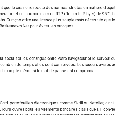
t que le casino respecte des normes strictes en matière d’équit
rator) et un taux minimum de RTP (Return to Player) de 95 %. 
fin, Curaçao offre une licence plus souple mais nécessite que le 
 Basketnews.Net pour éviter les arnaques.
 sécuriser les échanges entre votre navigateur et le serveur du c
ombien de temps elles sont conservées. Les joueurs avisés activ
ée du compte même si le mot de passe est compromis.
ard, portefeuilles électroniques comme Skrill ou Neteller, ainsi
‑5 jours ouvrés pour les virements bancaires classiques. Il convi