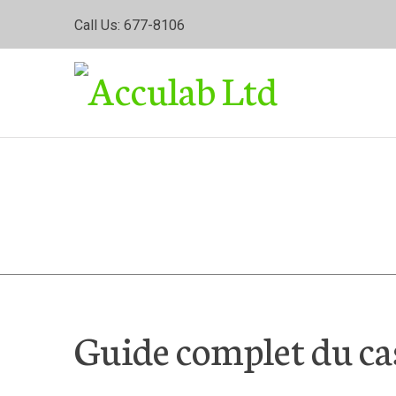
Skip
Call Us: 677-8106
to
content
Guide complet du casi
Guide complet du cas