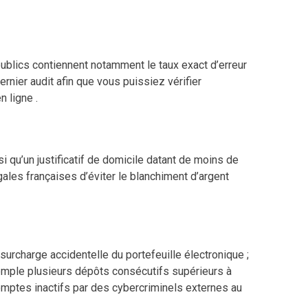
ublics contiennent notamment le taux exact d’erreur
ernier audit afin que vous puissiez vérifier
 ligne .
i qu’un justificatif de domicile datant de moins de
les françaises d’éviter le blanchiment d’argent
rcharge accidentelle du portefeuille électronique ;
xemple plusieurs dépôts consécutifs supérieurs à
omptes inactifs par des cybercriminels externes au