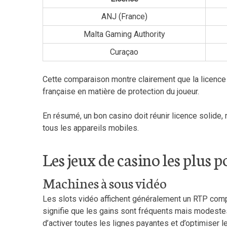
ANJ (France)
Malta Gaming Authority
Curaçao
Cette comparaison montre clairement que la licence
française en matière de protection du joueur.
En résumé, un bon casino doit réunir licence solide, 
tous les appareils mobiles.
Les jeux de casino les plus
Machines à sous vidéo
Les slots vidéo affichent généralement un RTP compr
signifie que les gains sont fréquents mais modeste
d’activer toutes les lignes payantes et d’optimiser l