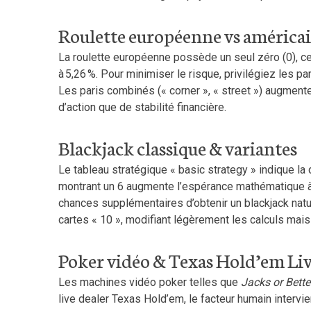
Roulette européenne vs américa
La roulette européenne possède un seul zéro (0), ce q
à 5,26 %. Pour minimiser le risque, privilégiez les 
Les paris combinés (« corner », « street ») augmente
d’action que de stabilité financière.
Blackjack classique & variantes
Le tableau stratégique « basic strategy » indique la
montrant un 6 augmente l’espérance mathématique à 
chances supplémentaires d’obtenir un blackjack nat
cartes « 10 », modifiant légèrement les calculs mais
Poker vidéo & Texas Hold’em Li
Les machines vidéo poker telles que
Jacks or Bette
live dealer Texas Hold’em, le facteur humain intervi