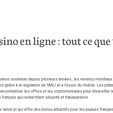
ino en ligne : tout ce que
sance soutenue depuis plusieurs années ; les revenus mondiaux d
s grâce à la régulation de l’ANJ et à l’essor du mobile. Les pla
our personnaliser les offres et les cryptomonnaies pour diversifie
rs français qui recherchent sécurité et transparence.
re lancé et qui offre des bonus attractifs pour les joueurs franç