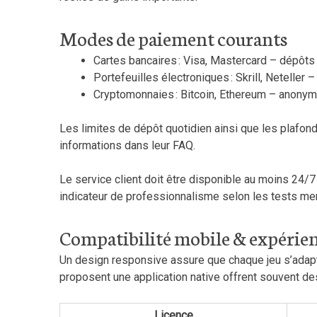
Modes de paiement courants
Cartes bancaires : Visa, Mastercard – dépôts 
Portefeuilles électroniques : Skrill, Neteller – 
Cryptomonnaies : Bitcoin, Ethereum – anonymat
Les limites de dépôt quotidien ainsi que les plafond
informations dans leur FAQ.
Le service client doit être disponible au moins 24/7
indicateur de professionnalisme selon les tests me
Compatibilité mobile & expérien
Un design responsive assure que chaque jeu s’adapt
proposent une application native offrent souvent de
Licence