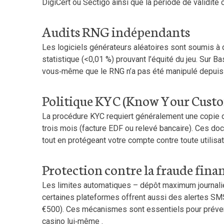
DigiCert ou Sectigo ainsi que la période de validité 
Audits RNG indépendants
Les logiciels générateurs aléatoires sont soumis à 
statistique (<0,01 %) prouvant l’équité du jeu. Sur B
vous‑même que le RNG n’a pas été manipulé depuis s
Politique KYC (Know Your Cust
La procédure KYC requiert généralement une copie d’un
trois mois (facture EDF ou relevé bancaire). Ces d
tout en protégeant votre compte contre toute utilisat
Protection contre la fraude fina
Les limites automatiques – dépôt maximum journalier
certaines plateformes offrent aussi des alertes SMS
€500). Ces mécanismes sont essentiels pour prévenir
casino lui‑même .