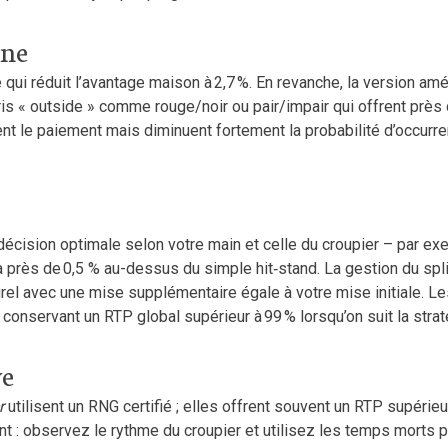
ine
ui réduit l’avantage maison à 2,7 %. En revanche, la version amér
paris « outside » comme rouge/noir ou pair/impair qui offrent prè
nt le paiement mais diminuent fortement la probabilité d’occurre
 décision optimale selon votre main et celle du croupier – par ex
près de 0,5 % au-dessus du simple hit‑stand. La gestion du spli
urel avec une mise supplémentaire égale à votre mise initiale. 
 conservant un RTP global supérieur à 99 % lorsqu’on suit la strat
ve
r
utilisent un RNG certifié ; elles offrent souvent un RTP supérieur
ent : observez le rythme du croupier et utilisez les temps morts