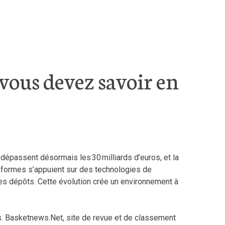
 vous devez savoir en
épassent désormais les 30 milliards d’euros, et la
teformes s’appuient sur des technologies de
r les dépôts. Cette évolution crée un environnement à
ais. Basketnews.Net, site de revue et de classement