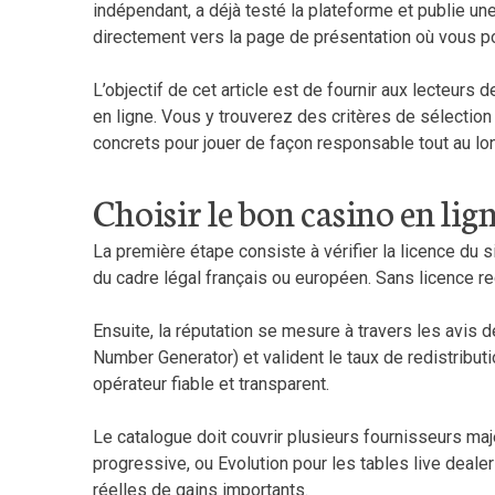
indépendant, a déjà testé la plateforme et publie une
directement vers la page de présentation où vous 
L’objectif de cet article est de fournir aux lecteurs 
en ligne. Vous y trouverez des critères de sélection 
concrets pour jouer de façon responsable tout au lo
Choisir le bon casino en lign
La première étape consiste à vérifier la licence du s
du cadre légal français ou européen. Sans licence re
Ensuite, la réputation se mesure à travers les avi
Number Generator) et valident le taux de redistrib
opérateur fiable et transparent.
Le catalogue doit couvrir plusieurs fournisseurs maj
progressive, ou Evolution pour les tables live deale
réelles de gains importants.