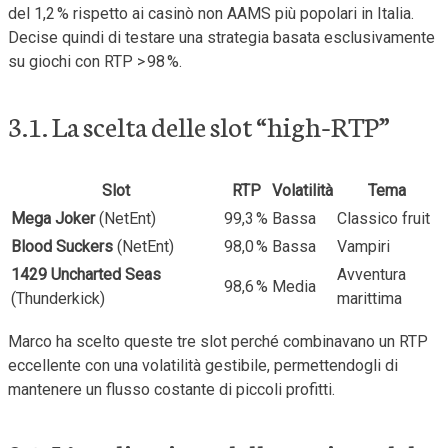
del 1,2 % rispetto ai casinò non AAMS più popolari in Italia.
Decise quindi di testare una strategia basata esclusivamente
su giochi con RTP > 98 %.
3.1. La scelta delle slot “high‑RTP”
Slot
RTP
Volatilità
Tema
Mega Joker
(NetEnt)
99,3 %
Bassa
Classico fruit
Blood Suckers
(NetEnt)
98,0 %
Bassa
Vampiri
1429 Uncharted Seas
Avventura
98,6 %
Media
(Thunderkick)
marittima
Marco ha scelto queste tre slot perché combinavano un RTP
eccellente con una volatilità gestibile, permettendogli di
mantenere un flusso costante di piccoli profitti.