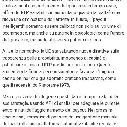
analizzano il comportamento del giocatore in tempo reale,
offrendo RTP variabili che aumentano quando la piattaforma
rileva una diminuzione dell’attività. In futuro, i “payout
intelligenti” potranno essere calibrati non solo sul volume di
scommesse, ma anche su parametri psicologici come l’umore
del giocatore, misurato attraverso pattern di gioco.
A livello normativo, la UE sta valutando nuove direttive sulla
trasparenza delle probabilità, imponendo ai casinò di
pubblicare in chiaro l’RTP medio per ogni gioco. Questo
aumenterà la fiducia dei consumatori e favorirà i “migliori
casino online” che già adottano pratiche trasparenti, come
quelli recensiti da Ristorante1978.
Marco prevede di integrare questi dati in tempo reale nella
sua strategia, usando API di analisi per adeguare le puntate
entro minuti dall’aggiornamento del payout. Nei prossimi
cinque anni, immagina di passare da una gestione manuale
del bankroll a una piattaforma automatizzata che regola le