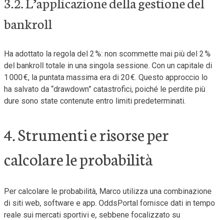
3.2. L’applicazione della gestione del
bankroll
Ha adottato la regola del 2 %: non scommette mai più del 2 %
del bankroll totale in una singola sessione. Con un capitale di
1 000 €, la puntata massima era di 20 €. Questo approccio lo
ha salvato da “drawdown” catastrofici, poiché le perdite più
dure sono state contenute entro limiti predeterminati.
4. Strumenti e risorse per
calcolare le probabilità
Per calcolare le probabilità, Marco utilizza una combinazione
di siti web, software e app. OddsPortal fornisce dati in tempo
reale sui mercati sportivi e, sebbene focalizzato su