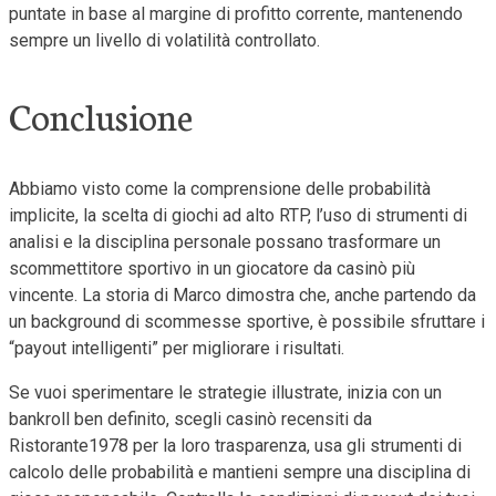
puntate in base al margine di profitto corrente, mantenendo
sempre un livello di volatilità controllato.
Conclusione
Abbiamo visto come la comprensione delle probabilità
implicite, la scelta di giochi ad alto RTP, l’uso di strumenti di
analisi e la disciplina personale possano trasformare un
scommettitore sportivo in un giocatore da casinò più
vincente. La storia di Marco dimostra che, anche partendo da
un background di scommesse sportive, è possibile sfruttare i
“payout intelligenti” per migliorare i risultati.
Se vuoi sperimentare le strategie illustrate, inizia con un
bankroll ben definito, scegli casinò recensiti da
Ristorante1978 per la loro trasparenza, usa gli strumenti di
calcolo delle probabilità e mantieni sempre una disciplina di