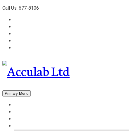
Skip
Call Us: 677-8106
to
content
Primary Menu
Home
Refund and Returns Policy
About us
Our Products