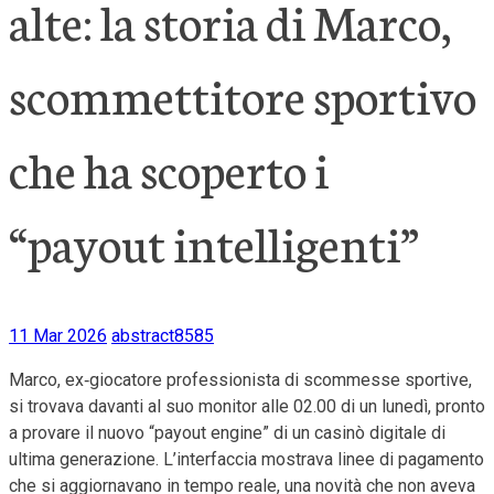
alte: la storia di Marco,
scommettitore sportivo
che ha scoperto i
“payout intelligenti”
11 Mar 2026
abstract8585
Marco, ex‑giocatore professionista di scommesse sportive,
si trovava davanti al suo monitor alle 02.00 di un lunedì, pronto
a provare il nuovo “payout engine” di un casinò digitale di
ultima generazione. L’interfaccia mostrava linee di pagamento
che si aggiornavano in tempo reale, una novità che non aveva