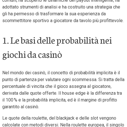
comuni, ha scoperto le dinamiche del payout intelligente, ha
adottato strumenti di analisi e ha costruito una strategia che
gli ha permesso di trasformare la sua esperienza da
scommettitore sportivo a giocatore da tavolo più profittevole.
1. Le basi delle probabilità nei
giochi da casinò
Nel mondo dei casinò, il concetto di probabilità implicita è il
punto di partenza per valutare ogni scommessa. Si tratta della
percentuale di vincita che il gioco assegna al giocatore,
derivata dalle quote offerte. Il house edge è la differenza tra
il 100 % e la probabilità implicita, ed è il margine di profitto
garantito al casinò.
Le quote della roulette, del blackjack e delle slot vengono
calcolate con metodi diversi. Nella roulette europea, il singolo