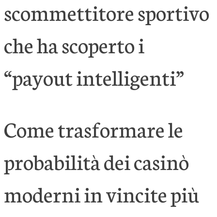
scommettitore sportivo
che ha scoperto i
“payout intelligenti”
Come trasformare le
probabilità dei casinò
moderni in vincite più