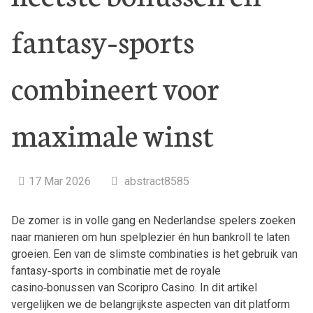
fantasy‑sports
combineert voor
maximale winst
17 Mar 2026
abstract8585
De zomer is in volle gang en Nederlandse spelers zoeken
naar manieren om hun spelplezier én hun bankroll te laten
groeien. Een van de slimste combinaties is het gebruik van
fantasy‑sports in combinatie met de royale
casino‑bonussen van Scoripro Casino. In dit artikel
vergelijken we de belangrijkste aspecten van dit platform