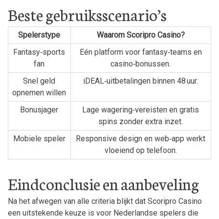
Beste gebruiksscenario’s
Spelerstype
Waarom Scoripro Casino?
Fantasy‑sports
Eén platform voor fantasy‑teams en
fan
casino‑bonussen.
Snel geld
iDEAL‑uitbetalingen binnen 48 uur.
opnemen willen
Bonusjager
Lage wagering‑vereisten en gratis
spins zonder extra inzet.
Mobiele speler
Responsive design en web‑app werkt
vloeiend op telefoon.
Eindconclusie en aanbeveling
Na het afwegen van alle criteria blijkt dat Scoripro Casino
een uitstekende keuze is voor Nederlandse spelers die