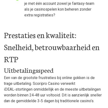
je met één account zowel je fantasy‑team
als je casinospelen kon beheren zonder
extra registraties?
Prestaties en kwaliteit:
Snelheid, betrouwbaarheid en
RTP
Uitbetalingsspeed
Een van de grootste frustraties bij online gokken is de
trage uitbetaling. Scoripro Casino verwerkt
iDEAL‑stortingen onmiddellijk en de meeste uitbetalingen
worden binnen 24‑48 uur voltooid. Dit is aanzienlijk sneller
dan de gemiddelde 3‑5 dagen bij traditionele casino’s.