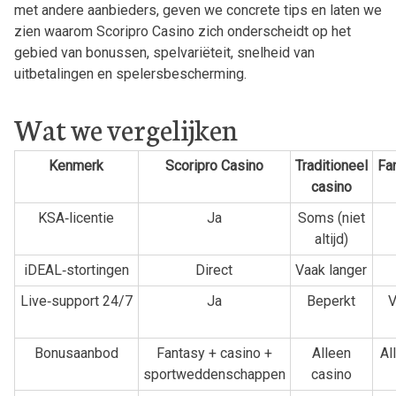
met andere aanbieders, geven we concrete tips en laten we
zien waarom Scoripro Casino zich onderscheidt op het
gebied van bonussen, spelvariëteit, snelheid van
uitbetalingen en spelersbescherming.
Wat we vergelijken
Kenmerk
Scoripro Casino
Traditioneel
Fa
casino
KSA‑licentie
Ja
Soms (niet
altijd)
iDEAL‑stortingen
Direct
Vaak langer
Live‑support 24/7
Ja
Beperkt
V
Bonusaanbod
Fantasy + casino +
Alleen
Al
sportweddenschappen
casino