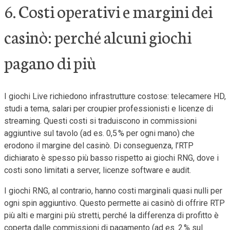
6. Costi operativi e margini dei
casinò: perché alcuni giochi
pagano di più
I giochi Live richiedono infrastrutture costose: telecamere HD,
studi a tema, salari per croupier professionisti e licenze di
streaming. Questi costi si traduiscono in commissioni
aggiuntive sul tavolo (ad es. 0,5 % per ogni mano) che
erodono il margine del casinò. Di conseguenza, l’RTP
dichiarato è spesso più basso rispetto ai giochi RNG, dove i
costi sono limitati a server, licenze software e audit.
I giochi RNG, al contrario, hanno costi marginali quasi nulli per
ogni spin aggiuntivo. Questo permette ai casinò di offrire RTP
più alti e margini più stretti, perché la differenza di profitto è
coperta dalle commissioni di pagamento (ad es. 2 % sul