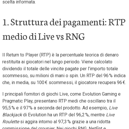
scelta informata.
1. Struttura dei pagamenti: RTP
medio di Live vs RNG
Il Return to Player (RTP) è la percentuale teorica di denaro
restituita ai giocatori nel lungo periodo. Viene calcolato
dividendo il totale delle vincite pagate per l’importo totale
scommesso, su milioni di mani o spin. Un RTP del 96 % indica
che, in media, su 100 € scommessi, il giocatore recupera 96 €.
I principali fornitori di giochi Live, come Evolution Gaming e
Pragmatic Play, presentano RTP medi che oscillano tra il
95,5 % e il 97 % a seconda del prodotto. Ad esempio,
Live
Blackjack
di Evolution ha un RTP del 96,2 %, mentre
Live
Roulette
si aggira intorno al 97,3 % grazie a una ridotta
commissione del croupier. Nei giochi RNG, NetEnt e