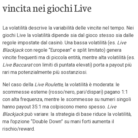
vincita nei giochi Live
La volatilità descrive la variabilità delle vincite nel tempo. Nei
giochi Live la volatilità dipende sia dal gioco stesso sia dalle
regole impostate dal casinò. Una bassa volatilità (es.
Live
Blackjack
con regole “European” e split limitato) genera
vincite frequenti ma di piccola entità, mentre alta volatilità (es.
Live Baccarat
con limiti di puntata elevati) porta a payout più
rari ma potenzialmente più sostanziosi.
Nel caso della
Live Roulette
, la volatilità è moderata: le
scommesse esterne (rosso/nero, pari/dispari) pagano 1:1
con alta frequenza, mentre le scommesse su numeri singoli
hanno payout 35:1 ma colpiscono meno spesso.
Live
Blackjack
può variare: la strategia di base riduce la volatilità,
ma l’opzione “Double Down” su mani forti aumenta il
rischio/reward.