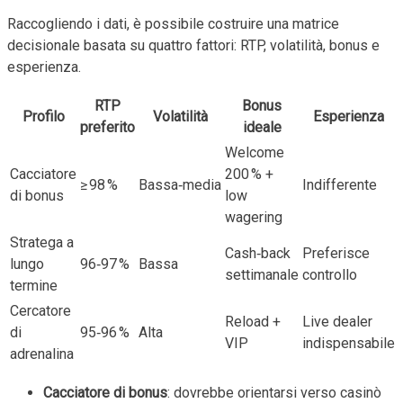
Raccogliendo i dati, è possibile costruire una matrice
decisionale basata su quattro fattori: RTP, volatilità, bonus e
esperienza.
RTP
Bonus
Profilo
Volatilità
Esperienza
preferito
ideale
Welcome
Cacciatore
200 % +
≥ 98 %
Bassa‑media
Indifferente
di bonus
low
wagering
Stratega a
Cash‑back
Preferisce
lungo
96‑97 %
Bassa
settimanale
controllo
termine
Cercatore
Reload +
Live dealer
di
95‑96 %
Alta
VIP
indispensabile
adrenalina
Cacciatore di bonus
: dovrebbe orientarsi verso casinò