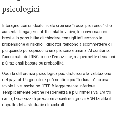
psicologici
Interagire con un dealer reale crea una “social presence” che
aumenta l’engagement. Il contatto visivo, le conversazioni
brevi e la possibilità di chiedere consigli influenzano la
propensione al rischio: i giocatori tendono a scommettere di
più quando percepiscono una presenza umana. Al contrario,
l’anonimato del RNG riduce l’emozione, ma permette decisioni
più razionali basate su probabilità.
Questa differenza psicologica può distorcere la valutazione
del payout. Un giocatore può sentirsi più “fortunato” su una
tavola Live, anche se l’RTP è leggermente inferiore,
semplicemente perché l’esperienza è più immersiva. D’altro
canto, l’assenza di pressioni sociali nei giochi RNG facilita il
rispetto delle strategie di bankroll.