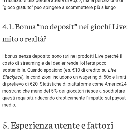
Il risultato è una perdita attesa di €0,67, ma la percezione di
“gioco gratuito” può spingere a scommettere più a lungo.
4.1. Bonus “no deposit” nei giochi Live:
mito o realtà?
I bonus senza deposito sono rari nei prodotti Live perché il
costo di streaming e del dealer rende l’offerta poco
sostenibile. Quando appaiono (es. €10 di credito su
Live
Blackjack
), le condizioni includono un wagering di 50x e limiti
di prelievo di €20. Statistiche di piattaforme come America24
mostrano che meno del 5 % dei giocatori riesce a soddisfare
questi requisiti, riducendo drasticamente l’impatto sul payout
medio.
5. Esperienza utente e fattori