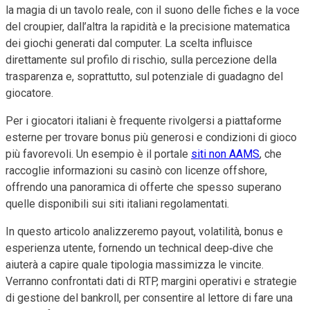
la magia di un tavolo reale, con il suono delle fiches e la voce
del croupier, dall’altra la rapidità e la precisione matematica
dei giochi generati dal computer. La scelta influisce
direttamente sul profilo di rischio, sulla percezione della
trasparenza e, soprattutto, sul potenziale di guadagno del
giocatore.
Per i giocatori italiani è frequente rivolgersi a piattaforme
esterne per trovare bonus più generosi e condizioni di gioco
più favorevoli. Un esempio è il portale
siti non AAMS
, che
raccoglie informazioni su casinò con licenze offshore,
offrendo una panoramica di offerte che spesso superano
quelle disponibili sui siti italiani regolamentati.
In questo articolo analizzeremo payout, volatilità, bonus e
esperienza utente, fornendo un technical deep‑dive che
aiuterà a capire quale tipologia massimizza le vincite.
Verranno confrontati dati di RTP, margini operativi e strategie
di gestione del bankroll, per consentire al lettore di fare una