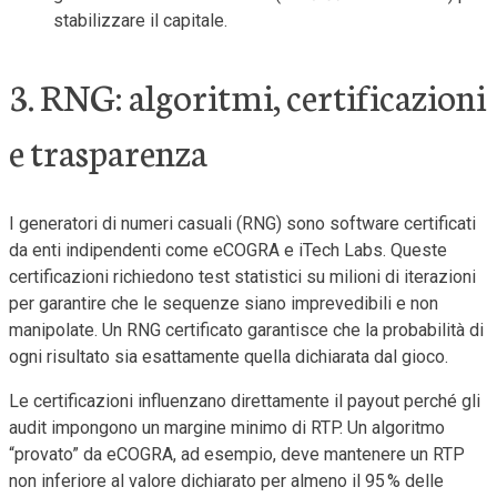
stabilizzare il capitale.
3. RNG: algoritmi, certificazioni
e trasparenza
I generatori di numeri casuali (RNG) sono software certificati
da enti indipendenti come eCOGRA e iTech Labs. Queste
certificazioni richiedono test statistici su milioni di iterazioni
per garantire che le sequenze siano imprevedibili e non
manipolate. Un RNG certificato garantisce che la probabilità di
ogni risultato sia esattamente quella dichiarata dal gioco.
Le certificazioni influenzano direttamente il payout perché gli
audit impongono un margine minimo di RTP. Un algoritmo
“provato” da eCOGRA, ad esempio, deve mantenere un RTP
non inferiore al valore dichiarato per almeno il 95 % delle