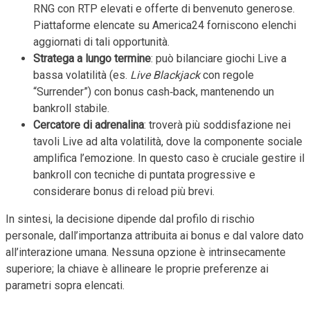
RNG con RTP elevati e offerte di benvenuto generose.
Piattaforme elencate su America24 forniscono elenchi
aggiornati di tali opportunità.
Stratega a lungo termine
: può bilanciare giochi Live a
bassa volatilità (es.
Live Blackjack
con regole
“Surrender”) con bonus cash‑back, mantenendo un
bankroll stabile.
Cercatore di adrenalina
: troverà più soddisfazione nei
tavoli Live ad alta volatilità, dove la componente sociale
amplifica l’emozione. In questo caso è cruciale gestire il
bankroll con tecniche di puntata progressive e
considerare bonus di reload più brevi.
In sintesi, la decisione dipende dal profilo di rischio
personale, dall’importanza attribuita ai bonus e dal valore dato
all’interazione umana. Nessuna opzione è intrinsecamente
superiore; la chiave è allineare le proprie preferenze ai
parametri sopra elencati.