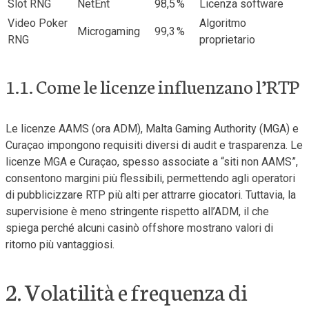
Slot RNG
NetEnt
98,5 %
Licenza software
Video Poker
Algoritmo
Microgaming
99,3 %
RNG
proprietario
1.1. Come le licenze influenzano l’RTP
Le licenze AAMS (ora ADM), Malta Gaming Authority (MGA) e
Curaçao impongono requisiti diversi di audit e trasparenza. Le
licenze MGA e Curaçao, spesso associate a “siti non AAMS”,
consentono margini più flessibili, permettendo agli operatori
di pubblicizzare RTP più alti per attrarre giocatori. Tuttavia, la
supervisione è meno stringente rispetto all’ADM, il che
spiega perché alcuni casinò offshore mostrano valori di
ritorno più vantaggiosi.
2. Volatilità e frequenza di