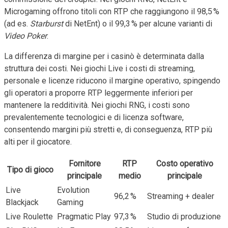
Microgaming offrono titoli con RTP che raggiungono il 98,5 %
(ad es.
Starburst
di NetEnt) o il 99,3 % per alcune varianti di
Video Poker
.
La differenza di margine per i casinò è determinata dalla
struttura dei costi. Nei giochi Live i costi di streaming,
personale e licenze riducono il margine operativo, spingendo
gli operatori a proporre RTP leggermente inferiori per
mantenere la redditività. Nei giochi RNG, i costi sono
prevalentemente tecnologici e di licenza software,
consentendo margini più stretti e, di conseguenza, RTP più
alti per il giocatore.
Fornitore
RTP
Costo operativo
Tipo di gioco
principale
medio
principale
Live
Evolution
96,2 %
Streaming + dealer
Blackjack
Gaming
Live Roulette
Pragmatic Play
97,3 %
Studio di produzione