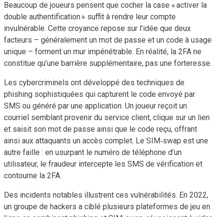
Beaucoup de joueurs pensent que cocher la case « activer la
double authentification » suffit à rendre leur compte
invulnérable. Cette croyance repose sur l’idée que deux
facteurs – généralement un mot de passe et un code à usage
unique – forment un mur impénétrable. En réalité, la 2FA ne
constitue qu’une barrière supplémentaire, pas une forteresse.
Les cybercriminels ont développé des techniques de
phishing sophistiquées qui capturent le code envoyé par
SMS ou généré par une application. Un joueur reçoit un
courriel semblant provenir du service client, clique sur un lien
et saisit son mot de passe ainsi que le code reçu, offrant
ainsi aux attaquants un accès complet. Le SIM‑swap est une
autre faille : en usurpant le numéro de téléphone d’un
utilisateur, le fraudeur intercepte les SMS de vérification et
contourne la 2FA.
Des incidents notables illustrent ces vulnérabilités. En 2022,
un groupe de hackers a ciblé plusieurs plateformes de jeu en