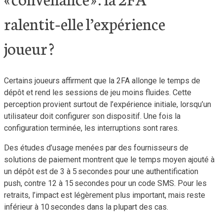
ralentit‑elle l’expérience
joueur ?
Certains joueurs affirment que la 2FA allonge le temps de
dépôt et rend les sessions de jeu moins fluides. Cette
perception provient surtout de l’expérience initiale, lorsqu’un
utilisateur doit configurer son dispositif. Une fois la
configuration terminée, les interruptions sont rares.
Des études d’usage menées par des fournisseurs de
solutions de paiement montrent que le temps moyen ajouté à
un dépôt est de 3 à 5 secondes pour une authentification
push, contre 12 à 15 secondes pour un code SMS. Pour les
retraits, l’impact est légèrement plus important, mais reste
inférieur à 10 secondes dans la plupart des cas.