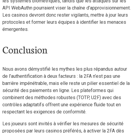
les systèmes biométriques, tandis que les attaques sur les
API WebAuthn pourraient viser la chaîne d’approvisionnement.
Les casinos devront donc rester vigilants, mettre à jour leurs
protocoles et former leurs équipes à identifier les menaces
émergentes.
Conclusion
Nous avons démystifié les mythes les plus répandus autour
de l’authentification à deux facteurs : la 2FA n’est pas une
barrière impénétrable, mais elle reste un pilier essentiel de la
sécurité des paiements en ligne. Les plateformes qui
combinent des méthodes robustes (TOTP, U2F) avec des
contrôles adaptatifs offrent une expérience fluide tout en
respectant les exigences de conformité.
Les joueurs sont invités à vérifier les mesures de sécurité
proposées par leurs casinos préférés, à activer la 2FA dès