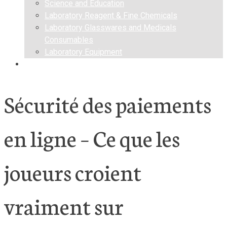
Science and Education
Laboratory Reagent & Fine Chemicals
Laboratory Glasswares and Medicals
Consumables
Laboratory Equipment
Contact us
Sécurité des paiements
en ligne – Ce que les
joueurs croient
vraiment sur