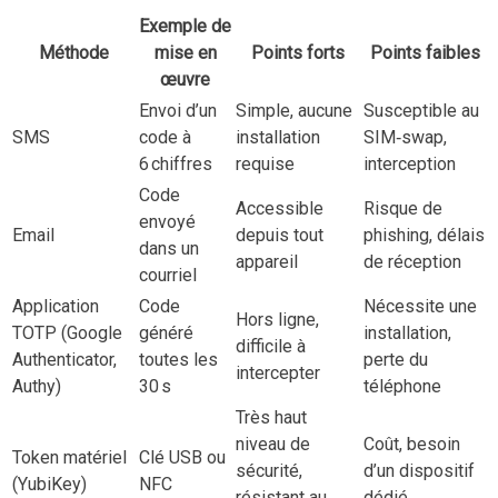
Exemple de
Méthode
mise en
Points forts
Points faibles
œuvre
Envoi d’un
Simple, aucune
Susceptible au
SMS
code à
installation
SIM‑swap,
6 chiffres
requise
interception
Code
Accessible
Risque de
envoyé
Email
depuis tout
phishing, délais
dans un
appareil
de réception
courriel
Application
Code
Nécessite une
Hors ligne,
TOTP (Google
généré
installation,
difficile à
Authenticator,
toutes les
perte du
intercepter
Authy)
30 s
téléphone
Très haut
niveau de
Coût, besoin
Token matériel
Clé USB ou
sécurité,
d’un dispositif
(YubiKey)
NFC
résistant au
dédié