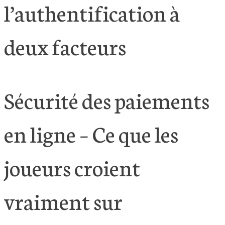
l’authentification à
deux facteurs
Sécurité des paiements
en ligne – Ce que les
joueurs croient
vraiment sur