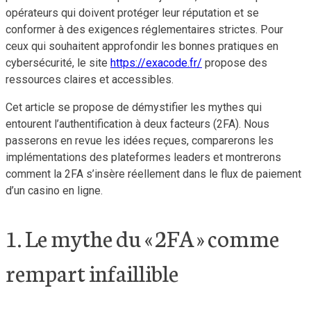
opérateurs qui doivent protéger leur réputation et se
conformer à des exigences réglementaires strictes. Pour
ceux qui souhaitent approfondir les bonnes pratiques en
cybersécurité, le site
https://exacode.fr/
propose des
ressources claires et accessibles.
Cet article se propose de démystifier les mythes qui
entourent l’authentification à deux facteurs (2FA). Nous
passerons en revue les idées reçues, comparerons les
implémentations des plateformes leaders et montrerons
comment la 2FA s’insère réellement dans le flux de paiement
d’un casino en ligne.
1. Le mythe du « 2FA » comme
rempart infaillible