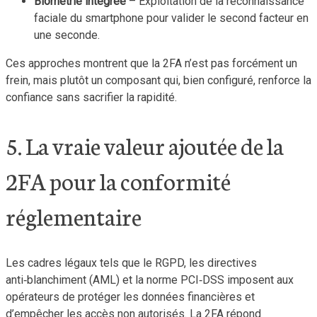
Biométrie intégrée
– Exploitation de la reconnaissance
faciale du smartphone pour valider le second facteur en
une seconde.
Ces approches montrent que la 2FA n’est pas forcément un
frein, mais plutôt un composant qui, bien configuré, renforce la
confiance sans sacrifier la rapidité.
5. La vraie valeur ajoutée de la
2FA pour la conformité
réglementaire
Les cadres légaux tels que le RGPD, les directives
anti‑blanchiment (AML) et la norme PCI‑DSS imposent aux
opérateurs de protéger les données financières et
d’empêcher les accès non autorisés. La 2FA répond