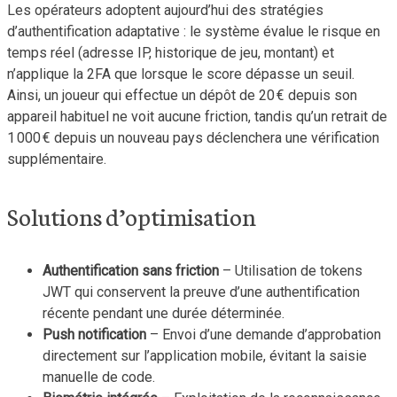
Les opérateurs adoptent aujourd’hui des stratégies
d’authentification adaptative : le système évalue le risque en
temps réel (adresse IP, historique de jeu, montant) et
n’applique la 2FA que lorsque le score dépasse un seuil.
Ainsi, un joueur qui effectue un dépôt de 20 € depuis son
appareil habituel ne voit aucune friction, tandis qu’un retrait de
1 000 € depuis un nouveau pays déclenchera une vérification
supplémentaire.
Solutions d’optimisation
Authentification sans friction
– Utilisation de tokens
JWT qui conservent la preuve d’une authentification
récente pendant une durée déterminée.
Push notification
– Envoi d’une demande d’approbation
directement sur l’application mobile, évitant la saisie
manuelle de code.