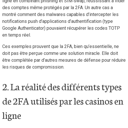
ligne en combinant phishing et SIM‑swap, réussissant à vider
des comptes même protégés par la 2FA. Un autre cas a
montré comment des malwares capables d’intercepter les
notifications push d’applications d’authentification (type
Google Authenticator) pouvaient récupérer les codes TOTP
en temps réel.
Ces exemples prouvent que la 2FA, bien qu’essentielle, ne
doit pas être perçue comme une solution miracle. Elle doit
être complétée par d’autres mesures de défense pour réduire
les risques de compromission.
2. La réalité des différents types
de 2FA utilisés par les casinos en
ligne