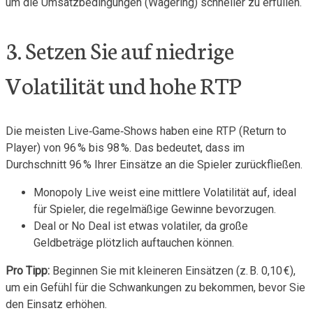
um die Umsatzbedingungen (Wagering) schneller zu erfüllen.
3. Setzen Sie auf niedrige
Volatilität und hohe RTP
Die meisten Live‑Game‑Shows haben eine RTP (Return to
Player) von 96 % bis 98 %. Das bedeutet, dass im
Durchschnitt 96 % Ihrer Einsätze an die Spieler zurückfließen.
Monopoly Live weist eine mittlere Volatilität auf, ideal
für Spieler, die regelmäßige Gewinne bevorzugen.
Deal or No Deal ist etwas volatiler, da große
Geldbeträge plötzlich auftauchen können.
Pro Tipp:
Beginnen Sie mit kleineren Einsätzen (z. B. 0,10 €),
um ein Gefühl für die Schwankungen zu bekommen, bevor Sie
den Einsatz erhöhen.