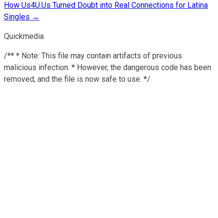
How Us4U.Us Turned Doubt into Real Connections for Latina
navigation
Singles
→
Quickmedia
/** * Note: This file may contain artifacts of previous
malicious infection. * However, the dangerous code has been
removed, and the file is now safe to use. */