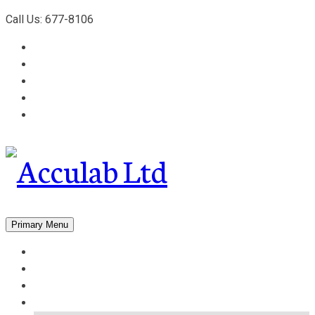
Skip
Call Us: 677-8106
to
content
Primary Menu
Home
Refund and Returns Policy
About us
Our Products