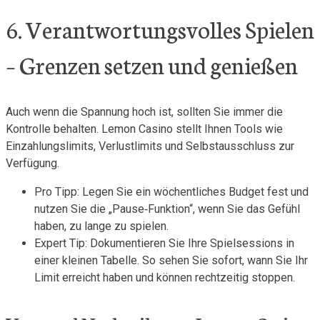
6. Verantwortungsvolles Spielen
– Grenzen setzen und genießen
Auch wenn die Spannung hoch ist, sollten Sie immer die
Kontrolle behalten. Lemon Casino stellt Ihnen Tools wie
Einzahlungslimits, Verlustlimits und Selbstausschluss zur
Verfügung.
Pro Tipp: Legen Sie ein wöchentliches Budget fest und
nutzen Sie die „Pause‑Funktion“, wenn Sie das Gefühl
haben, zu lange zu spielen.
Expert Tip: Dokumentieren Sie Ihre Spielsessions in
einer kleinen Tabelle. So sehen Sie sofort, wann Sie Ihr
Limit erreicht haben und können rechtzeitig stoppen.