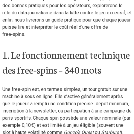
des bonnes pratiques pour les opérateurs, explorerons le
rôle du data‑journalisme dans la lutte contre le jeu excessif, et
enfin, nous livrerons un guide pratique pour que chaque joueur
puisse lire et interpréter le coût réel d’une offre de
free‑spins.
1. Le fonctionnement technique
des free‑spins – 340 mots
Une free‑spin est, en termes simples, un tour gratuit sur une
machine à sous en ligne. Elle s’active généralement après
que le joueur a rempli une condition précise : dépôt minimum,
inscription à la newsletter, ou participation à une campagne de
paris sportifs. Chaque spin possède une valeur nominale (par
exemple 0,10 €) et est limité à un jeu éligible (souvent une
slot à haute volatilité comme
Gonzo’s Quest
ou
Starburst
).