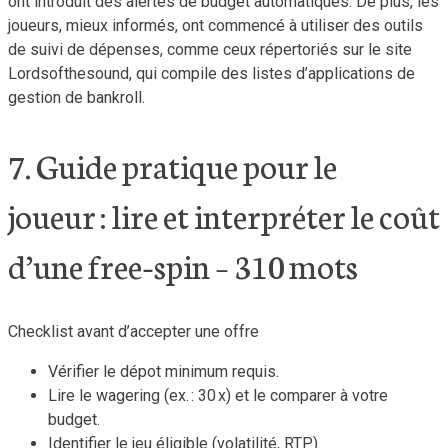
ont introduit des alertes de budget automatiques. De plus, les
joueurs, mieux informés, ont commencé à utiliser des outils
de suivi de dépenses, comme ceux répertoriés sur le site
Lordsofthesound, qui compile des listes d’applications de
gestion de bankroll.
7. Guide pratique pour le
joueur : lire et interpréter le coût
d’une free‑spin – 310 mots
Checklist avant d’accepter une offre
Vérifier le dépot minimum requis.
Lire le wagering (ex. : 30 x) et le comparer à votre
budget.
Identifier le jeu éligible (volatilité, RTP).