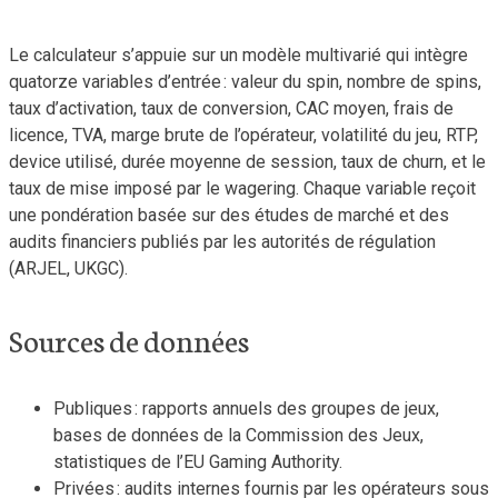
Le calculateur s’appuie sur un modèle multivarié qui intègre
quatorze variables d’entrée : valeur du spin, nombre de spins,
taux d’activation, taux de conversion, CAC moyen, frais de
licence, TVA, marge brute de l’opérateur, volatilité du jeu, RTP,
device utilisé, durée moyenne de session, taux de churn, et le
taux de mise imposé par le wagering. Chaque variable reçoit
une pondération basée sur des études de marché et des
audits financiers publiés par les autorités de régulation
(ARJEL, UKGC).
Sources de données
Publiques : rapports annuels des groupes de jeux,
bases de données de la Commission des Jeux,
statistiques de l’EU Gaming Authority.
Privées : audits internes fournis par les opérateurs sous