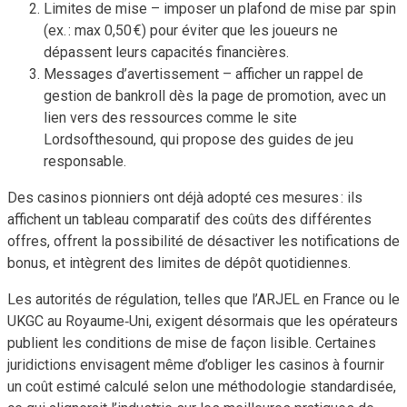
Limites de mise – imposer un plafond de mise par spin
(ex. : max 0,50 €) pour éviter que les joueurs ne
dépassent leurs capacités financières.
Messages d’avertissement – afficher un rappel de
gestion de bankroll dès la page de promotion, avec un
lien vers des ressources comme le site
Lordsofthesound, qui propose des guides de jeu
responsable.
Des casinos pionniers ont déjà adopté ces mesures : ils
affichent un tableau comparatif des coûts des différentes
offres, offrent la possibilité de désactiver les notifications de
bonus, et intègrent des limites de dépôt quotidiennes.
Les autorités de régulation, telles que l’ARJEL en France ou le
UKGC au Royaume‑Uni, exigent désormais que les opérateurs
publient les conditions de mise de façon lisible. Certaines
juridictions envisagent même d’obliger les casinos à fournir
un coût estimé calculé selon une méthodologie standardisée,