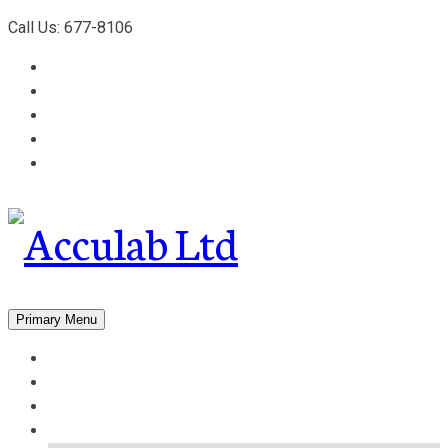
Skip
Call Us: 677-8106
to
content
Primary Menu
Home
Refund and Returns Policy
About us
Our Products