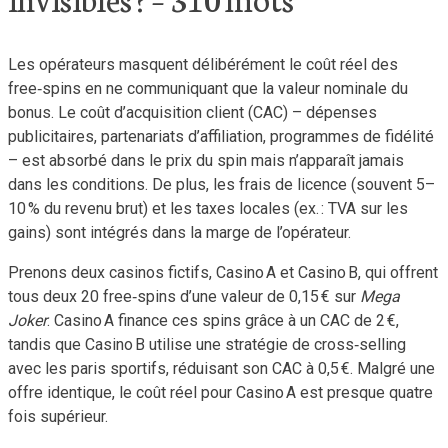
Les opérateurs masquent délibérément le coût réel des
free‑spins en ne communiquant que la valeur nominale du
bonus. Le coût d’acquisition client (CAC) – dépenses
publicitaires, partenariats d’affiliation, programmes de fidélité
– est absorbé dans le prix du spin mais n’apparaît jamais
dans les conditions. De plus, les frais de licence (souvent 5–
10 % du revenu brut) et les taxes locales (ex. : TVA sur les
gains) sont intégrés dans la marge de l’opérateur.
Prenons deux casinos fictifs, Casino A et Casino B, qui offrent
tous deux 20 free‑spins d’une valeur de 0,15 € sur
Mega
Joker
. Casino A finance ces spins grâce à un CAC de 2 €,
tandis que Casino B utilise une stratégie de cross‑selling
avec les paris sportifs, réduisant son CAC à 0,5 €. Malgré une
offre identique, le coût réel pour Casino A est presque quatre
fois supérieur.