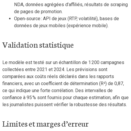
NDA, données agrégées d’affiliés, résultats de scraping
de pages de promotion.
Open‑source : API de jeux (RTP, volatilité), bases de
données de jeux mobiles (expérience mobile).
Validation statistique
Le modèle est testé sur un échantillon de 1 200 campagnes
collectées entre 2021 et 2024. Les prévisions sont
comparées aux coûts réels déclarés dans les rapports
financiers, avec un coefficient de détermination (R²) de 0,87,
ce qui indique une forte corrélation. Des intervalles de
confiance à 95 % sont fournis pour chaque estimation, afin que
les journalistes puissent vérifier la robustesse des résultats.
Limites et marges d’erreur