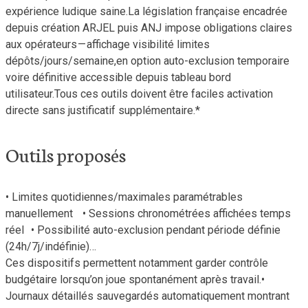
expérience ludique saine.La législation française encadrée
depuis création ARJEL puis ANJ impose obligations claires
aux opérateurs — affichage visibilité limites
dépôts/jours/semaine,en option auto-exclusion temporaire
voire définitive accessible depuis tableau bord
utilisateur.Tous ces outils doivent être faciles activation
directe sans justificatif supplémentaire.*
Outils proposés
• Limites quotidiennes/maximales paramétrables
manuellement • Sessions chronométrées affichées temps
réel • Possibilité auto-exclusion pendant période définie
(24h/7j/indéfinie)…
Ces dispositifs permettent notamment garder contrôle
budgétaire lorsqu’on joue spontanément après travail.•
Journaux détaillés sauvegardés automatiquement montrant