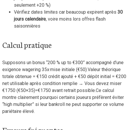
seulement +20 %)
Vérifiez dates limites car beaucoup expirent après
30
jours calendaire
, voire moins lors offres flash
saisonnières
Calcul pratique
Supposons un bonus “200 % up to €300” accompagné d’une
exigence wagering 35x·mise initiale (€50).Valeur théorique
totale obtenue = €150 crédit ajouté + €50 dépôt initial = €200
net utilisable après condition remplie → Vous devez miser
€1750 (€50×35)=€1750 avant retrait possible.Ce calcul
montre clairement pourquoi certains joueurs préfèrent éviter
“high multiplier” si leur bankroll ne peut supporter ce volume
pariétaire élevé.​
Erreurs fréquentes