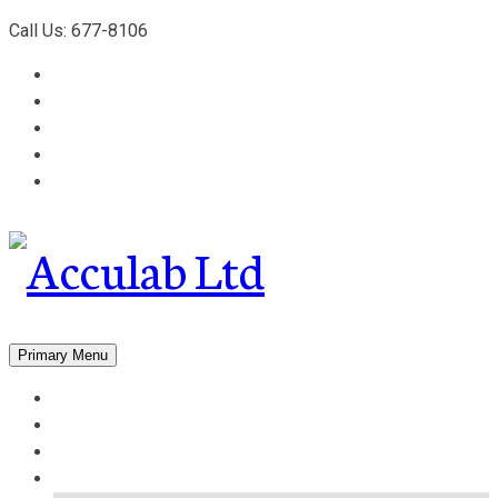
Skip
Call Us: 677-8106
to
content
Primary Menu
Home
Refund and Returns Policy
About us
Our Products