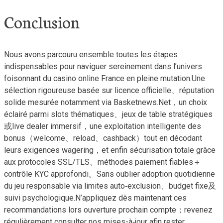
Conclusion
Nous avons parcouru ensemble toutes les étapes
indispensables pour naviguer sereinement dans l’univers
foisonnant du casino online France en pleine mutation.Une
sélection rigoureuse basée sur licence officielle、réputation
solide mesurée notamment via Basketnews.Net，un choix
éclairé parmi slots thématiques、jeux de table stratégiques
或live dealer immersif，une exploitation intelligente des
bonus（welcome、reload、cashback）tout en décodant
leurs exigences wagering，et enfin sécurisation totale grâce
aux protocoles SSL/TLS、méthodes paiement fiables＋
contrôle KYC approfondi。Sans oublier adoption quotidienne
du jeu responsable via limites auto‑exclusion、budget fixe及
suivi psychologique.N’appliquez dès maintenant ces
recommandations lors ouverture prochain compte；revenez
régulièrement consulter nos mises-à‑jour afin rester