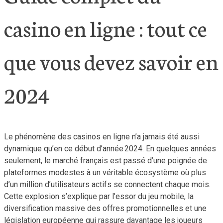
casino en ligne : tout ce
que vous devez savoir en
2024
Le phénomène des casinos en ligne n’a jamais été aussi
dynamique qu’en ce début d’année 2024. En quelques années
seulement, le marché français est passé d’une poignée de
plateformes modestes à un véritable écosystème où plus
d’un million d’utilisateurs actifs se connectent chaque mois.
Cette explosion s’explique par l’essor du jeu mobile, la
diversification massive des offres promotionnelles et une
législation européenne qui rassure davantage les joueurs