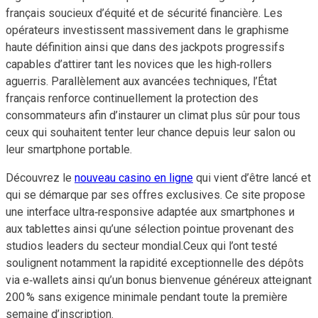
français soucieux d’équité et de sécurité financière. Les
opérateurs investissent massivement dans le graphisme
haute définition ainsi que dans des jackpots progressifs
capables d’attirer tant les novices que les high‑rollers
aguerris. Parallèlement aux avancées techniques, l’État
français renforce continuellement la protection des
consommateurs afin d’instaurer un climat plus sûr pour tous
ceux qui souhaitent tenter leur chance depuis leur salon ou
leur smartphone portable.
Découvrez le
nouveau casino en ligne
qui vient d’être lancé et
qui se démarque par ses offres exclusives. Ce site propose
une interface ultra‑responsive adaptée aux smartphones и
aux tablettes ainsi qu’une sélection pointue provenant des
studios leaders du secteur mondial.Ceux qui l’ont testé
soulignent notamment la rapidité exceptionnelle des dépôts
via e‑wallets ainsi qu’un bonus bienvenue généreux atteignant
200 % sans exigence minimale pendant toute la première
semaine d’inscription.​