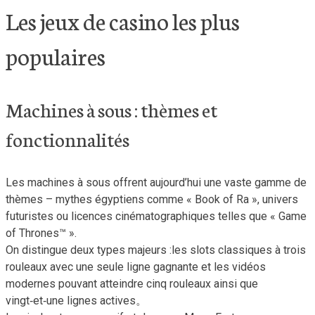
Les jeux de casino les plus
populaires
Machines à sous : thèmes et
fonctionnalités
Les machines à sous offrent aujourd’hui une vaste gamme de
thèmes – mythes égyptiens comme « Book of Ra », univers
futuristes ou licences cinématographiques telles que « Game
of Thrones™ ».
On distingue deux types majeurs :les slots classiques à trois
rouleaux avec une seule ligne gagnante et les vidéos
modernes pouvant atteindre cinq rouleaux ainsi que
vingt‑et‑une lignes actives。