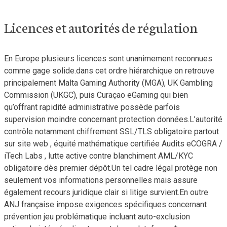
Licences et autorités de régulation
En Europe plusieurs licences sont unanimement reconnues
comme gage solide.dans cet ordre hiérarchique on retrouve
principalement Malta Gaming Authority (MGA), UK Gambling
Commission (UKGC), puis Curaçao eGaming qui bien
qu’offrant rapidité administrative possède parfois
supervision moindre concernant protection données.L’autorité
contrôle notamment chiffrement SSL/TLS obligatoire partout
sur site web , équité mathématique certifiée Audits eCOGRA /
iTech Labs , lutte active contre blanchiment AML/KYC
obligatoire dès premier dépôt.Un tel cadre légal protège non
seulement vos informations personnelles mais assure
également recours juridique clair si litige survient.En outre
ANJ française impose exigences spécifiques concernant
prévention jeu problématique incluant auto-exclusion