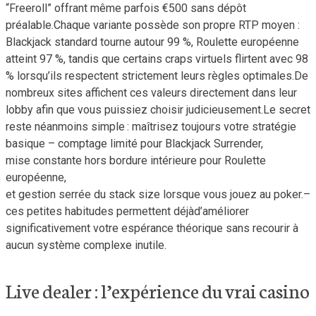
“Freeroll” offrant même parfois €500 sans dépôt
préalable.Chaque variante possède son propre RTP moyen :
Blackjack standard tourne autour 99 %, Roulette européenne
atteint 97 %, tandis que certains craps virtuels flirtent avec 98
% lorsqu’ils respectent strictement leurs règles optimales.De
nombreux sites affichent ces valeurs directement dans leur
lobby afin que vous puissiez choisir judicieusement.Le secret
reste néanmoins simple : maîtrisez toujours votre stratégie
basique – comptage limité pour Blackjack Surrender,
mise constante hors bordure intérieure pour Roulette
européenne,
et gestion serrée du stack size lorsque vous jouez au poker.–
ces petites habitudes permettent déjà​d’améliorer
significativement votre espérance théorique sans recourir à
aucun système complexe inutile.​
Live dealer : l’expérience du vrai casino