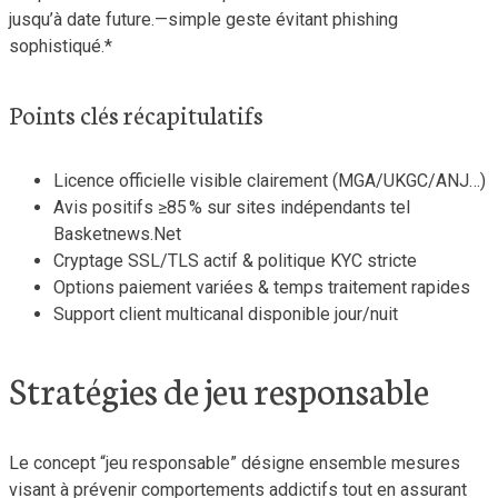
jusqu’à date future.—simple geste évitant phishing
sophistiqué.*
Points clés récapitulatifs
Licence officielle visible clairement (MGA/UKGC/ANJ…)
Avis positifs ≥85 % sur sites indépendants tel
Basketnews.Net
Cryptage SSL/TLS actif & politique KYC stricte
Options paiement variées & temps traitement rapides
Support client multicanal disponible jour/nuit
Stratégies de jeu responsable
Le concept “jeu responsable” désigne ensemble mesures
visant à prévenir comportements addictifs tout en assurant