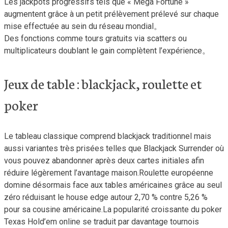
Les jackpots progressifs tels que « Mega Fortune »
augmentent grâce à un petit prélèvement prélevé sur chaque
mise effectuée au sein du réseau mondial。
Des fonctions comme tours gratuits via scatters ou
multiplicateurs doublant le gain complètent l’expérience。
Jeux de table : blackjack, roulette et
poker
Le tableau classique comprend blackjack traditionnel mais
aussi variantes très prisées telles que Blackjack Surrender où
vous pouvez abandonner après deux cartes initiales afin
réduire légèrement l’avantage maison.Roulette européenne
domine désormais face aux tables américaines grâce au seul
zéro réduisant le house edge autour 2,70 % contre 5,26 %
pour sa cousine américaine.La popularité croissante du poker
Texas Hold’em online se traduit par davantage tournois