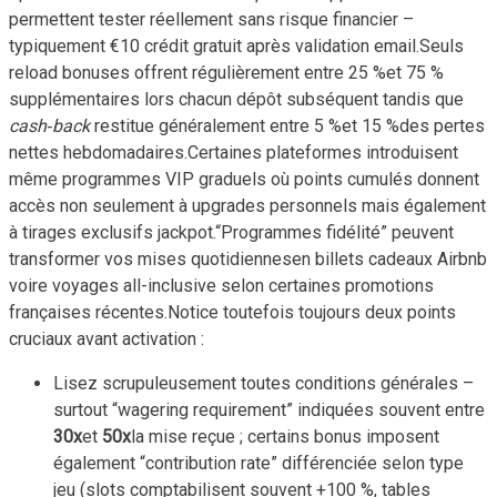
permettent tester réellement sans risque financier –
typiquement €10 crédit gratuit après validation email.Seuls
reload bonuses offrent régulièrement entre 25 %et 75 %
supplémentaires lors chacun dépôt subséquent tandis que
cash‑back
restitue généralement entre 5 %et 15 %des pertes
nettes hebdomadaires.Certaines plateformes introduisent
même programmes VIP graduels où points cumulés donnent
accès non seulement à upgrades personnels mais également
à tirages exclusifs jackpot.“Programmes fidélité” peuvent
transformer vos mises quotidiennes​en billets cadeaux Airbnb
voire voyages all-inclusive selon certaines promotions
françaises récentes.Notice toutefois toujours deux points
cruciaux avant activation :
Lisez scrupuleusement toutes conditions générales –
surtout “wagering requirement” indiquées souvent entre
30x
et
50x
la mise reçue ; certains bonus imposent
également “contribution rate” différenciée selon type
jeu (slots comptabilisent souvent +100 %, tables