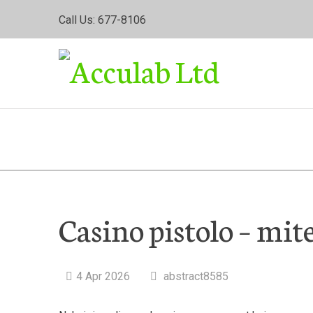
Skip
Call Us: 677-8106
to
content
Casino pistolo 
Casino pistolo – mite
4 Apr 2026
abstract8585