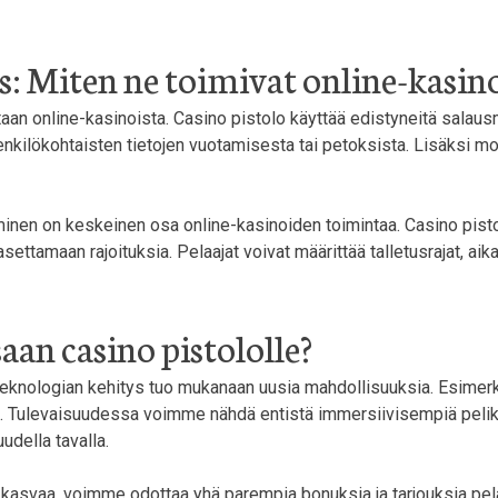
s: Miten ne toimivat online-kasino
taan online-kasinoista. Casino pistolo käyttää edistyneitä salausm
henkilökohtaisten tietojen vuotamisesta tai petoksista. Lisäksi mo
nen on keskeinen osa online-kasinoiden toimintaa. Casino pistolo 
settamaan rajoituksia. Pelaajat voivat määrittää talletusrajat, aika
aan casino pistololle?
 teknologian kehitys tuo mukanaan uusia mahdollisuuksia. Esimerkik
elit. Tulevaisuudessa voimme nähdä entistä immersiivisempiä peli
udella tavalla.
kasvaa, voimme odottaa yhä parempia bonuksia ja tarjouksia pelaaj