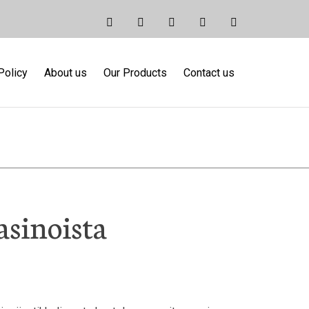
Policy
About us
Our Products
Contact us
istä kasinoista
asinoista