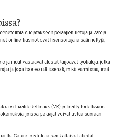
issa?
enetelmiä suojatakseen pelaajien tietoja ja varoja.
net online-kasinot ovat lisensoituja ja säänneltyjä,
ja muut vastaavat alustat tarjoavat työkaluja, jotka
rajat ja jopa itse-estää itsensä, mikä varmistaa, että
si virtuaalitodellisuus (VR) ja lisätty todellisuus
kokemuksia, joissa pelaajat voivat astua suoraan
ille. Casino pistolo ja sen kaltaiset alustat