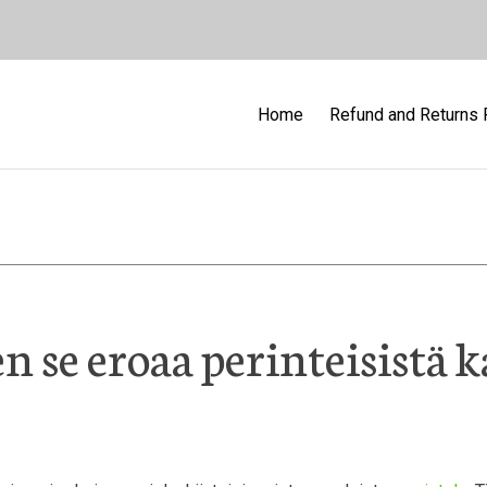
Home
Refund and Returns 
– miten se eroaa perinteis
n se eroaa perinteisistä k