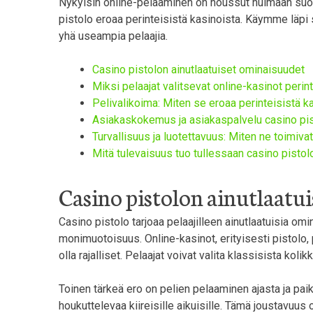
Nykyisin online-pelaaminen on noussut huimaan suo
pistolo eroaa perinteisistä kasinoista. Käymme läpi 
yhä useampia pelaajia.
Casino pistolon ainutlaatuiset ominaisuudet
Miksi pelaajat valitsevat online-kasinot perin
Pelivalikoima: Miten se eroaa perinteisistä k
Asiakaskokemus ja asiakaspalvelu casino pi
Turvallisuus ja luotettavuus: Miten ne toimiva
Mitä tulevaisuus tuo tullessaan casino pistol
Casino pistolon ainutlaatui
Casino pistolo tarjoaa pelaajilleen ainutlaatuisia om
monimuotoisuus. Online-kasinot, erityisesti pistolo, 
olla rajalliset. Pelaajat voivat valita klassisista koli
Toinen tärkeä ero on pelien pelaaminen ajasta ja pai
houkuttelevaa kiireisille aikuisille. Tämä joustavuus