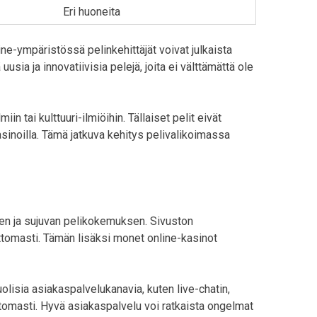
Eri huoneita
ne-ympäristössä pelinkehittäjät voivat julkaista
usia ja innovatiivisia pelejä, joita ei välttämättä ole
in tai kulttuuri-ilmiöihin. Tällaiset pelit eivät
kasinoilla. Tämä jatkuva kehitys pelivalikoimassa
sen ja sujuvan pelikokemuksen. Sivuston
vattomasti. Tämän lisäksi monet online-kasinot
lisia asiakaspalvelukanavia, kuten live-chatin,
ttomasti. Hyvä asiakaspalvelu voi ratkaista ongelmat