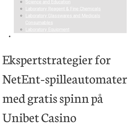
Science and Education
Laboratory Reagent & Fine Chemicals
Laboratory Glasswares and Medicals
Consumables
Laboratory Equipment
Contact us
Ekspertstrategier for
NetEnt‑spilleautomater
med gratis spinn på
Unibet Casino