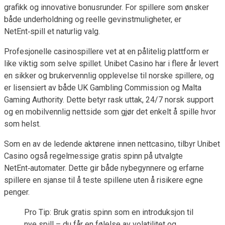
grafikk og innovative bonusrunder. For spillere som ønsker
både underholdning og reelle gevinstmuligheter, er
NetEnt‑spill et naturlig valg.
Profesjonelle casinospillere vet at en pålitelig plattform er
like viktig som selve spillet. Unibet Casino har i flere år levert
en sikker og brukervennlig opplevelse til norske spillere, og
er lisensiert av både UK Gambling Commission og Malta
Gaming Authority. Dette betyr rask uttak, 24/7 norsk support
og en mobilvennlig nettside som gjør det enkelt å spille hvor
som helst.
Som en av de ledende aktørene innen nettcasino, tilbyr Unibet
Casino også regelmessige gratis spinn på utvalgte
NetEnt‑automater. Dette gir både nybegynnere og erfarne
spillere en sjanse til å teste spillene uten å risikere egne
penger.
Pro Tip: Bruk gratis spinn som en introduksjon til
nye spill – du får en følelse av volatilitet og