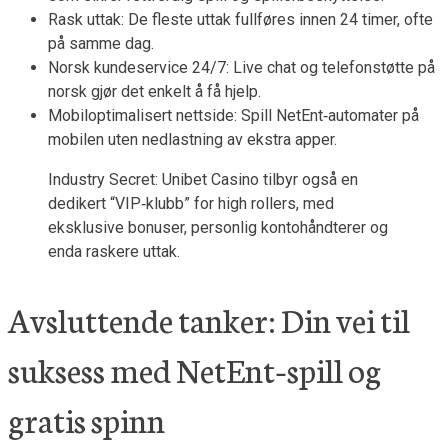
Rask uttak: De fleste uttak fullføres innen 24 timer, ofte
på samme dag.
Norsk kundeservice 24/7: Live chat og telefonstøtte på
norsk gjør det enkelt å få hjelp.
Mobiloptimalisert nettside: Spill NetEnt‑automater på
mobilen uten nedlastning av ekstra apper.
Industry Secret: Unibet Casino tilbyr også en
dedikert “VIP‑klubb” for high rollers, med
eksklusive bonuser, personlig kontohåndterer og
enda raskere uttak.
Avsluttende tanker: Din vei til
suksess med NetEnt‑spill og
gratis spinn