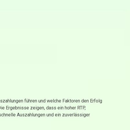
uszahlungen führen und welche Faktoren den Erfolg
ie Ergebnisse zeigen, dass ein hoher RTP,
schnelle Auszahlungen und ein zuverlässiger