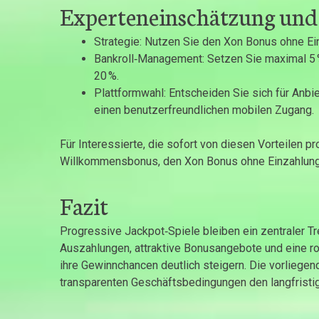
Experteneinschätzung un
Strategie: Nutzen Sie den Xon Bonus ohne Ein
Bankroll‑Management: Setzen Sie maximal 5 %
20 %.
Plattformwahl: Entscheiden Sie sich für Anbie
einen benutzerfreundlichen mobilen Zugang.
Für Interessierte, die sofort von diesen Vorteilen pr
Willkommensbonus, den Xon Bonus ohne Einzahlung 
Fazit
Progressive Jackpot‑Spiele bleiben ein zentraler T
Auszahlungen, attraktive Bonusangebote und eine r
ihre Gewinnchancen deutlich steigern. Die vorliege
transparenten Geschäftsbedingungen den langfristig