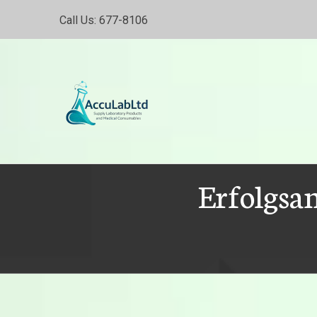
Skip
Call Us: 677-8106
to
content
Erfolgsa