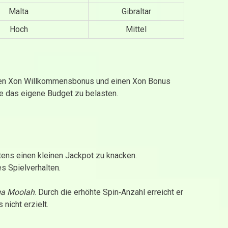
Malta
Gibraltar
Hoch
Mittel
 den Xon Willkommensbonus und einen Xon Bonus
ne das eigene Budget zu belasten.
tens einen kleinen Jackpot zu knacken.
s Spielverhalten.
a Moolah
. Durch die erhöhte Spin‑Anzahl erreicht er
nicht erzielt.