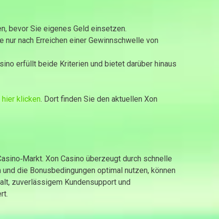
en, bevor Sie eigenes Geld einsetzen.
e nur nach Erreichen einer Gewinnschwelle von
no erfüllt beide Kriterien und bietet darüber hinaus
:
hier klicken
. Dort finden Sie den aktuellen Xon
Casino‑Markt. Xon Casino überzeugt durch schnelle
en und die Bonusbedingungen optimal nutzen, können
lfalt, zuverlässigem Kundensupport und
rt.