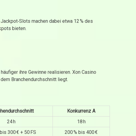
ve Jackpot‑Slots machen dabei etwa 12 % des
pots bieten.
 häufiger ihre Gewinne realisieren. Xon Casino
r dem Branchendurchschnitt liegt.
hendurchschnitt
Konkurrenz A
24 h
18 h
bis 300 € + 50 FS
200 % bis 400 €