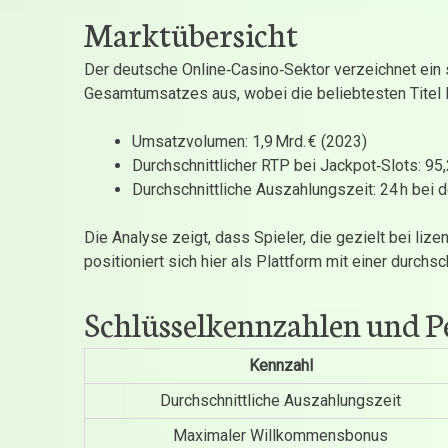
Marktübersicht
Der deutsche Online‑Casino‑Sektor verzeichnet ein 
Gesamtumsatzes aus, wobei die beliebtesten Titel 
Umsatzvolumen: 1,9 Mrd. € (2023)
Durchschnittlicher RTP bei Jackpot‑Slots: 95,
Durchschnittliche Auszahlungszeit: 24 h bei
Die Analyse zeigt, dass Spieler, die gezielt bei li
positioniert sich hier als Plattform mit einer durch
Schlüsselkennzahlen und 
Kennzahl
Durchschnittliche Auszahlungszeit
Maximaler Willkommensbonus