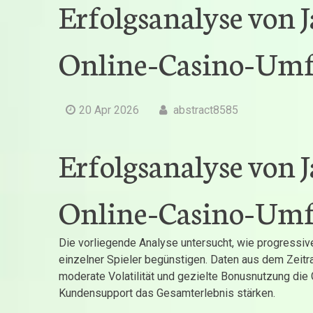
Erfolgsanalyse von
Online‑Casino‑Umf
20 Apr 2026
abstract8585
Erfolgsanalyse von
Online‑Casino‑Umf
Die vorliegende Analyse untersucht, wie progressi
einzelner Spieler begünstigen. Daten aus dem Zeit
moderate Volatilität und gezielte Bonusnutzung die
Kundensupport das Gesamterlebnis stärken.