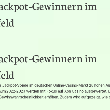
 Jackpot‑Gewinnern im
eld
 Jackpot‑Gewinnern im
eld
ve Jackpot‑Spiele im deutschen Online‑Casino‑Markt zu hohen A
raum 2022‑2023 werden mit Fokus auf Xon Casino ausgewertet. D
 Gewinnwahrscheinlichkeit erhöhen. Zudem wird aufgezeigt, wie 