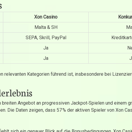
s
Xon Casino
Konkur
Malta & SH
Ma
SEPA, Skrill, PayPal
Kreditkart
Ja
Ne
Ja
J
llen relevanten Kategorien führend ist, insbesondere bei Lizenz
erlebnis
m breiten Angebot an progressiven Jackpot‑Spielen und einem 
en. Die Daten zeigen, dass 57 % der aktiven Spieler von Xon C
pfiehlt sich ein genauer Blick auf die Bonusbedingungen. Xon Ca