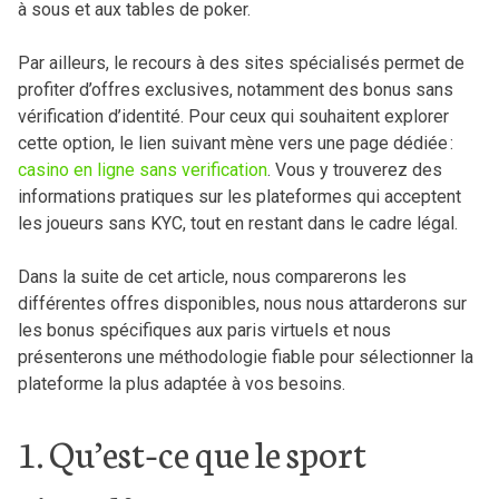
à sous et aux tables de poker.
Par ailleurs, le recours à des sites spécialisés permet de
profiter d’offres exclusives, notamment des bonus sans
vérification d’identité. Pour ceux qui souhaitent explorer
cette option, le lien suivant mène vers une page dédiée :
casino en ligne sans verification
. Vous y trouverez des
informations pratiques sur les plateformes qui acceptent
les joueurs sans KYC, tout en restant dans le cadre légal.
Dans la suite de cet article, nous comparerons les
différentes offres disponibles, nous nous attarderons sur
les bonus spécifiques aux paris virtuels et nous
présenterons une méthodologie fiable pour sélectionner la
plateforme la plus adaptée à vos besoins.
1. Qu’est‑ce que le sport