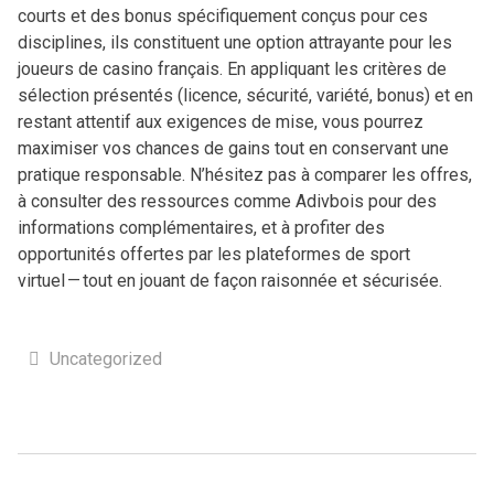
courts et des bonus spécifiquement conçus pour ces
disciplines, ils constituent une option attrayante pour les
joueurs de casino français. En appliquant les critères de
sélection présentés (licence, sécurité, variété, bonus) et en
restant attentif aux exigences de mise, vous pourrez
maximiser vos chances de gains tout en conservant une
pratique responsable. N’hésitez pas à comparer les offres,
à consulter des ressources comme Adivbois pour des
informations complémentaires, et à profiter des
opportunités offertes par les plateformes de sport
virtuel — tout en jouant de façon raisonnée et sécurisée.
Uncategorized