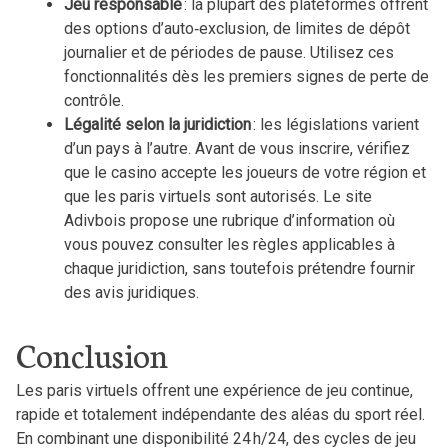
Jeu responsable
: la plupart des plateformes offrent
des options d’auto‑exclusion, de limites de dépôt
journalier et de périodes de pause. Utilisez ces
fonctionnalités dès les premiers signes de perte de
contrôle.
Légalité selon la juridiction
: les législations varient
d’un pays à l’autre. Avant de vous inscrire, vérifiez
que le casino accepte les joueurs de votre région et
que les paris virtuels sont autorisés. Le site
Adivbois propose une rubrique d’information où
vous pouvez consulter les règles applicables à
chaque juridiction, sans toutefois prétendre fournir
des avis juridiques.
Conclusion
Les paris virtuels offrent une expérience de jeu continue,
rapide et totalement indépendante des aléas du sport réel.
En combinant une disponibilité 24 h/24, des cycles de jeu