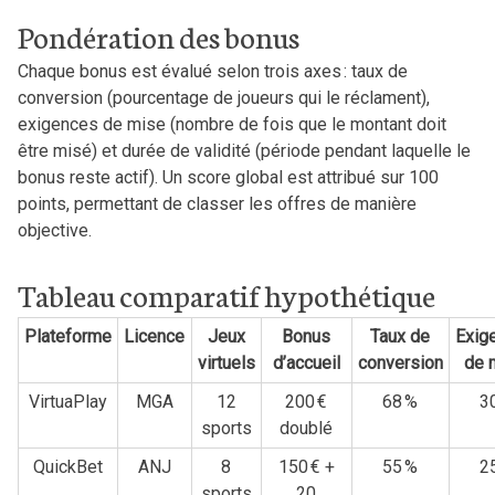
Pondération des bonus
Chaque bonus est évalué selon trois axes : taux de
conversion (pourcentage de joueurs qui le réclament),
exigences de mise (nombre de fois que le montant doit
être misé) et durée de validité (période pendant laquelle le
bonus reste actif). Un score global est attribué sur 100
points, permettant de classer les offres de manière
objective.
Tableau comparatif hypothétique
Plateforme
Licence
Jeux
Bonus
Taux de
Exig
virtuels
d’accueil
conversion
de 
VirtuaPlay
MGA
12
200 €
68 %
3
sports
doublé
QuickBet
ANJ
8
150 € +
55 %
2
sports
20