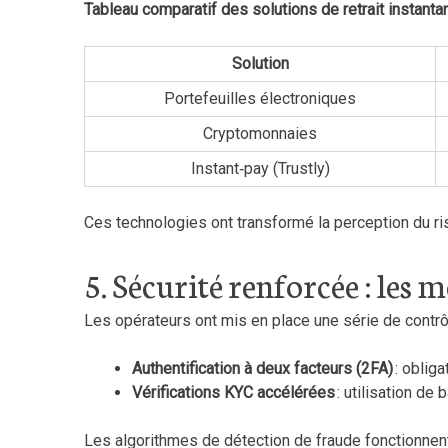
Tableau comparatif des solutions de retrait instanta
Solution
Portefeuilles électroniques
Cryptomonnaies
Instant‑pay (Trustly)
Ces technologies ont transformé la perception du risq
5. Sécurité renforcée : les
Les opérateurs ont mis en place une série de contrôl
Authentification à deux facteurs (2FA)
: oblig
Vérifications KYC accélérées
: utilisation de
Les algorithmes de détection de fraude fonctionnent 