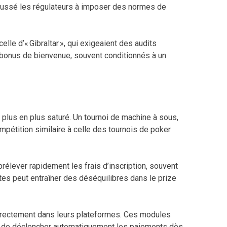
 poussé les régulateurs à imposer des normes de
lle d’« Gibraltar », qui exigeaient des audits
 bonus de bienvenue, souvent conditionnés à un
plus en plus saturé. Un tournoi de machine à sous,
pétition similaire à celle des tournois de poker
élever rapidement les frais d’inscription, souvent
utes peut entraîner des déséquilibres dans le prize
directement dans leurs plateformes. Ces modules
 et de déclencher automatiquement les paiements dès