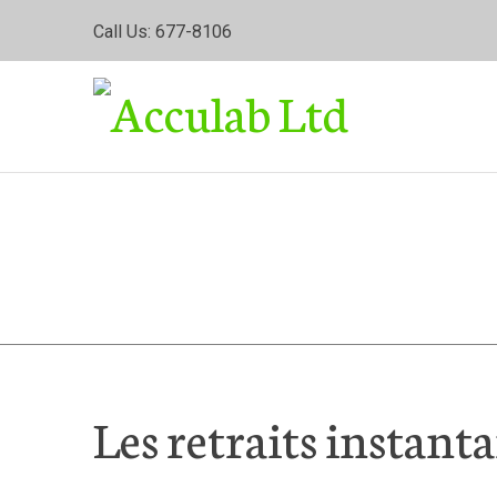
Skip
Call Us: 677-8106
to
content
Les retraits insta
remodelé 
Les retraits instant