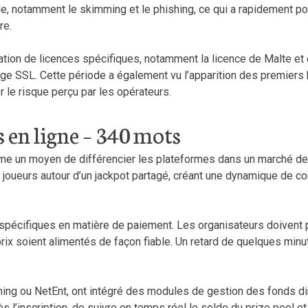
aude, notamment le skimming et le phishing, ce qui a rapidement
re.
tion de licences spécifiques, notamment la licence de Malte et ce
age SSL. Cette période a également vu l’apparition des premiers
le risque perçu par les opérateurs.
 en ligne – 340 mots
mme un moyen de différencier les plateformes dans un marché de 
joueurs autour d’un jackpot partagé, créant une dynamique de com
écifiques en matière de paiement. Les organisateurs doivent pr
 prix soient alimentés de façon fiable. Un retard de quelques min
ming ou NetEnt, ont intégré des modules de gestion des fonds 
s l’inscription, de suivre en temps réel le solde du prize pool