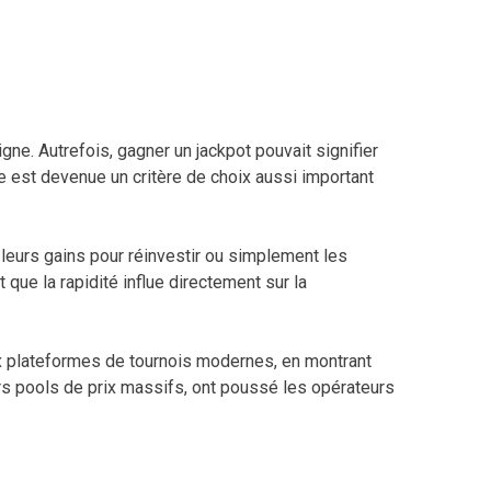
ne. Autrefois, gagner un jackpot pouvait signifier
me est devenue un critère de choix aussi important
leurs gains pour réinvestir ou simplement les
que la rapidité influe directement sur la
aux plateformes de tournois modernes, en montrant
s pools de prix massifs, ont poussé les opérateurs