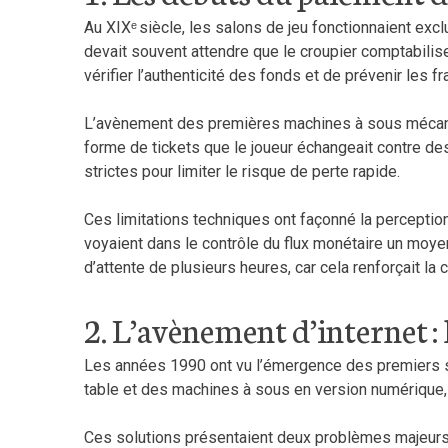
Au XIXᵉ siècle, les salons de jeu fonctionnaient ex
devait souvent attendre que le croupier comptabilise
vérifier l’authenticité des fonds et de prévenir les f
L’avènement des premières machines à sous mécaniq
forme de tickets que le joueur échangeait contre des
strictes pour limiter le risque de perte rapide.
Ces limitations techniques ont façonné la perception
voyaient dans le contrôle du flux monétaire un moyen
d’attente de plusieurs heures, car cela renforçait la
2. L’avènement d’internet : 
Les années 1990 ont vu l’émergence des premiers si
table et des machines à sous en version numérique, 
Ces solutions présentaient deux problèmes majeurs. D