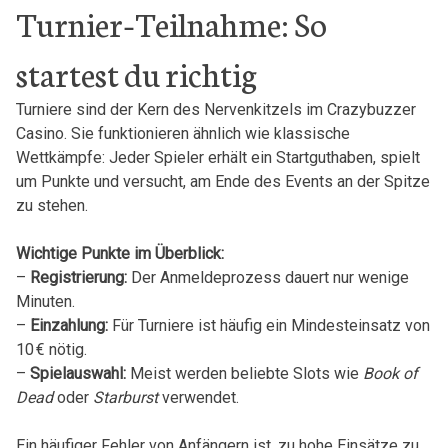
Turnier‑Teilnahme: So
startest du richtig
Turniere sind der Kern des Nervenkitzels im Crazybuzzer
Casino. Sie funktionieren ähnlich wie klassische
Wettkämpfe: Jeder Spieler erhält ein Startguthaben, spielt
um Punkte und versucht, am Ende des Events an der Spitze
zu stehen.
Wichtige Punkte im Überblick:
–
Registrierung:
Der Anmeldeprozess dauert nur wenige
Minuten.
–
Einzahlung:
Für Turniere ist häufig ein Mindesteinsatz von
10 € nötig.
–
Spielauswahl:
Meist werden beliebte Slots wie
Book of
Dead
oder
Starburst
verwendet.
Ein häufiger Fehler von Anfängern ist, zu hohe Einsätze zu