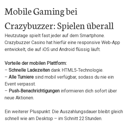
Mobile Gaming bei
Crazybuzzer: Spielen überall
Heutzutage spielt fast jeder auf dem Smartphone.
Crazybuzzer Casino hat hierfür eine responsive Web‑App
entwickelt, die auf iOS und Android flüssig läuft.
Vorteile der mobilen Plattform:
–
Schnelle Ladezeiten
dank HTML5‑Technologie.
–
Alle Turniere
sind mobil verfügbar, sodass du nie ein
Event verpasst.
–
Push‑Benachrichtigungen
informieren dich sofort über
neue Aktionen.
Ein weiterer Pluspunkt: Die Auszahlungsdauer bleibt gleich
schnell wie am Desktop – im Schnitt 22 Stunden.