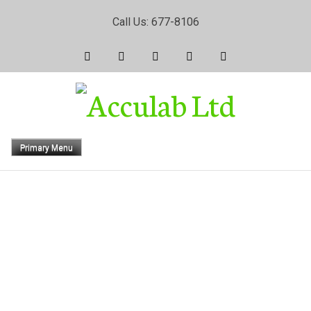
Skip
Call Us: 677-8106
to
content
Primary Menu
Crazybuzzer Casino:
Dein ultimativer
Leitfaden für Turniere