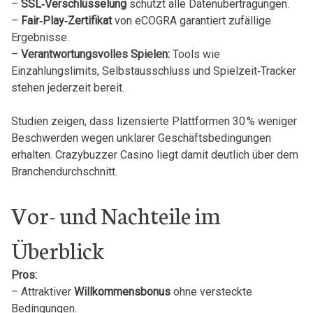
–
SSL‑Verschlüsselung
schützt alle Datenübertragungen.
–
Fair‑Play‑Zertifikat
von eCOGRA garantiert zufällige
Ergebnisse.
–
Verantwortungsvolles Spielen:
Tools wie
Einzahlungslimits, Selbstausschluss und Spielzeit‑Tracker
stehen jederzeit bereit.
Studien zeigen, dass lizensierte Plattformen 30 % weniger
Beschwerden wegen unklarer Geschäftsbedingungen
erhalten. Crazybuzzer Casino liegt damit deutlich über dem
Branchendurchschnitt.
Vor- und Nachteile im
Überblick
Pros:
– Attraktiver
Willkommensbonus
ohne versteckte
Bedingungen.