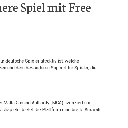
here Spiel mit Free
r deutsche Spieler attraktiv ist, welche
zen und dem besonderen Support für Spieler, die
r Malta Gaming Authority (MGA) lizenziert und
schspiele, bietet die Plattform eine breite Auswahl.