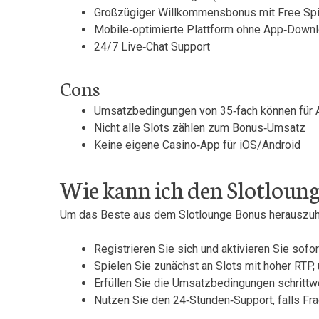
Großzügiger Willkommensbonus mit Free Sp
Mobile‑optimierte Plattform ohne App‑Down
24/7 Live‑Chat Support
Cons
Umsatzbedingungen von 35‑fach können für 
Nicht alle Slots zählen zum Bonus‑Umsatz
Keine eigene Casino‑App für iOS/Android
Wie kann ich den Slotloun
Um das Beste aus dem Slotlounge Bonus herauszuhol
Registrieren Sie sich und aktivieren Sie sofor
Spielen Sie zunächst an Slots mit hoher RTP,
Erfüllen Sie die Umsatzbedingungen schrittw
Nutzen Sie den 24‑Stunden‑Support, falls Fr