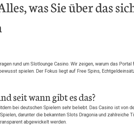
lles, was Sie über das sic
n
ragen rund um Slotlounge Casino. Wir zeigen, warum das Portal fü
wusst spielen. Der Fokus liegt auf Free Spins, Echtgeldeinsät
nd seit wann gibt es das?
tdem bei deutschen Spielern sehr beliebt. Das Casino ist von de
 Spielen, darunter die bekannten Slots Dragonia und zahlreiche Ti
 transparent abgewickelt werden.