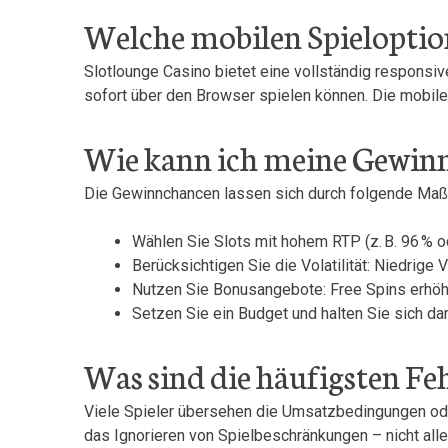
Welche mobilen Spieloption
Slotlounge Casino bietet eine vollständig responsiv
sofort über den Browser spielen können. Die mobile
Wie kann ich meine Gewinn
Die Gewinnchancen lassen sich durch folgende Ma
Wählen Sie Slots mit hohem RTP (z. B. 96 % o
Berücksichtigen Sie die Volatilität: Niedrige V
Nutzen Sie Bonusangebote: Free Spins erhöhe
Setzen Sie ein Budget und halten Sie sich dar
Was sind die häufigsten F
Viele Spieler übersehen die Umsatzbedingungen oder
das Ignorieren von Spielbeschränkungen – nicht a