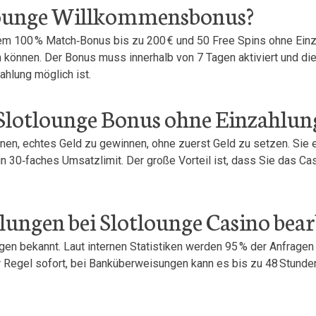
tlounge Willkommensbonus?
 100 % Match‑Bonus bis zu 200 € und 50 Free Spins ohne Einzah
en können. Der Bonus muss innerhalb von 7 Tagen aktiviert und 
ahlung möglich ist.
 Slotlounge Bonus ohne Einzahlun
en, echtes Geld zu gewinnen, ohne zuerst Geld zu setzen. Sie er
n 30‑faches Umsatzlimit. Der große Vorteil ist, dass Sie das Cas
ungen bei Slotlounge Casino bear
gen bekannt. Laut internen Statistiken werden 95 % der Anfragen 
er Regel sofort, bei Banküberweisungen kann es bis zu 48 Stunden