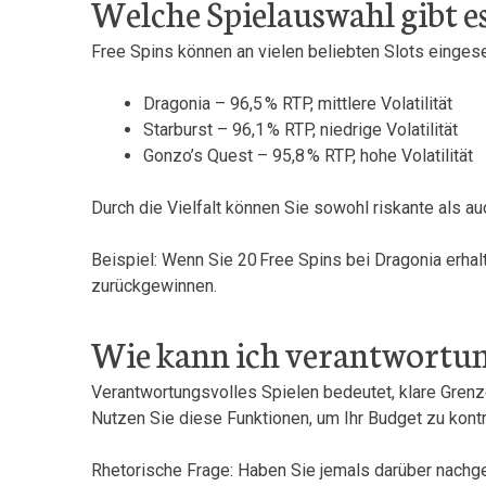
Welche Spielauswahl gibt es
Free Spins können an vielen beliebten Slots eingese
Dragonia – 96,5 % RTP, mittlere Volatilität
Starburst – 96,1 % RTP, niedrige Volatilität
Gonzo’s Quest – 95,8 % RTP, hohe Volatilität
Durch die Vielfalt können Sie sowohl riskante als au
Beispiel: Wenn Sie 20 Free Spins bei Dragonia erhal
zurückgewinnen.
Wie kann ich verantwortung
Verantwortungsvolles Spielen bedeutet, klare Grenz
Nutzen Sie diese Funktionen, um Ihr Budget zu kontro
Rhetorische Frage: Haben Sie jemals darüber nachged