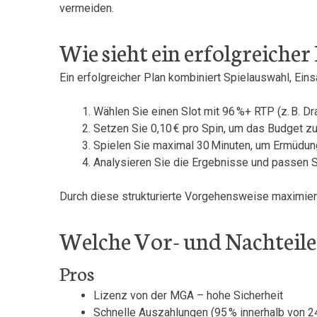
vermeiden.
Wie sieht ein erfolgreicher
Ein erfolgreicher Plan kombiniert Spielauswahl, Ei
Wählen Sie einen Slot mit 96 %+ RTP (z. B. Dr
Setzen Sie 0,10 € pro Spin, um das Budget zu
Spielen Sie maximal 30 Minuten, um Ermüdun
Analysieren Sie die Ergebnisse und passen Si
Durch diese strukturierte Vorgehensweise maximier
Welche Vor- und Nachteile 
Pros
Lizenz von der MGA – hohe Sicherheit
Schnelle Auszahlungen (95 % innerhalb von 24