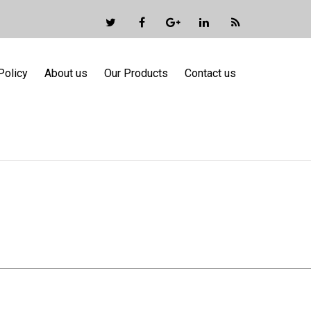
Policy
About us
Our Products
Contact us
chere Spiel mit Free