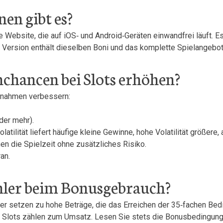
en gibt es?
e Website, die auf iOS‑ und Android‑Geräten einwandfrei läuft.
 Version enthält dieselben Boni und das komplette Spielangebot,
chancen bei Slots erhöhen?
ßnahmen verbessern:
der mehr).
olatilität liefert häufige kleine Gewinne, hohe Volatilität größere
n die Spielzeit ohne zusätzliches Risiko.
an.
ehler beim Bonusgebrauch?
 setzen zu hohe Beträge, die das Erreichen der 35‑fachen Bedin
lle Slots zählen zum Umsatz. Lesen Sie stets die Bonusbeding