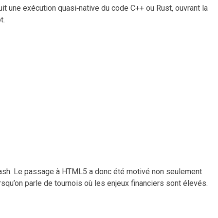
t une exécution quasi‑native du code C++ ou Rust, ouvrant la
t.
crash. Le passage à HTML5 a donc été motivé non seulement
orsqu’on parle de tournois où les enjeux financiers sont élevés.