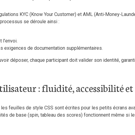
régulations KYC (Know Your Customer) et AML (Anti‑Money‑Launde
processus se déroule ainsi :
 l’envoi.
 des exigences de documentation supplémentaires.
voir déposer, chaque participant doit valider son identité, garan
lisateur : fluidité, accessibilité e
 les feuilles de style CSS sont écrites pour les petits écrans av
ités de base (spin, tableau des scores) fonctionnent même si l