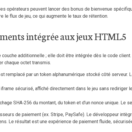
 : les opérateurs peuvent lancer des bonus de bienvenue spécifiq
 le flux de jeu, ce qui augmente le taux de rétention.
aiements intégrée aux jeux HTML5
couche additionnelle ; elle doit être intégrée dès le code clie
er chaque octet transmis.
t remplacé par un token alphanumérique stocké côté serveur. Le
 iframe sécurisé, affiché directement dans le jeu sans rediriger l
chage SHA‑256 du montant, du token et d’un nonce unique. Le serve
urs de paiement (ex. Stripe, PaySafe). Le développeur intègre 
kens. Le résultat est une expérience de paiement fluide, sécurisé