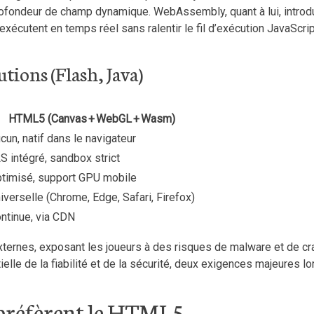
ofondeur de champ dynamique. WebAssembly, quant à lui, introdui
exécutent en temps réel sans ralentir le fil d’exécution JavaScrip
tions (Flash, Java)
HTML5 (Canvas + WebGL + Wasm)
cun, natif dans le navigateur
S intégré, sandbox strict
timisé, support GPU mobile
iverselle (Chrome, Edge, Safari, Firefox)
ntinue, via CDN
xternes, exposant les joueurs à des risques de malware et de 
ielle de la fiabilité et de la sécurité, deux exigences majeures l
e préfèrent le HTML5