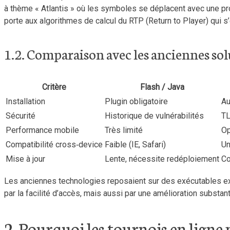
à thème « Atlantis » où les symboles se déplacent avec une pr
porte aux algorithmes de calcul du RTP (Return to Player) qui s’
1.2. Comparaison avec les anciennes solu
Critère
Flash / Java
Installation
Plugin obligatoire
Au
Sécurité
Historique de vulnérabilités
TL
Performance mobile
Très limité
Op
Compatibilité cross‑device
Faible (IE, Safari)
Un
Mise à jour
Lente, nécessite redéploiement
Co
Les anciennes technologies reposaient sur des exécutables e
par la facilité d’accès, mais aussi par une amélioration substant
2. Pourquoi les tournois en lign