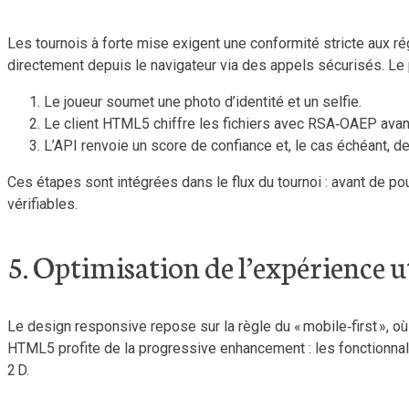
Les tournois à forte mise exigent une conformité stricte aux 
directement depuis le navigateur via des appels sécurisés. Le 
Le joueur soumet une photo d’identité et un selfie.
Le client HTML5 chiffre les fichiers avec RSA‑OAEP avant
L’API renvoie un score de confiance et, le cas échéant,
Ces étapes sont intégrées dans le flux du tournoi : avant de pou
vérifiables.
5. Optimisation de l’expérience uti
Le design responsive repose sur la règle du « mobile‑first », où
HTML5 profite de la progressive enhancement : les fonctionnal
2 D.