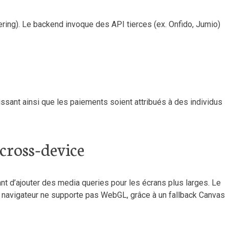
ring). Le backend invoque des API tierces (ex. Onfido, Jumio)
tissant ainsi que les paiements soient attribués à des individus
t cross‑device
ant d’ajouter des media queries pour les écrans plus larges. Le
e navigateur ne supporte pas WebGL, grâce à un fallback Canvas