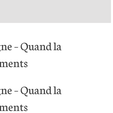
gne – Quand la
iements
gne – Quand la
iements