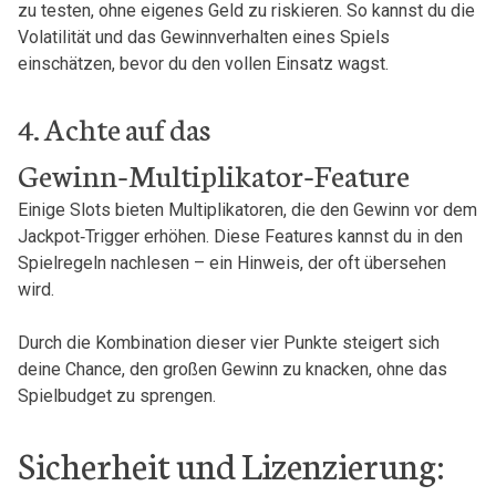
zu testen, ohne eigenes Geld zu riskieren. So kannst du die
Volatilität und das Gewinnverhalten eines Spiels
einschätzen, bevor du den vollen Einsatz wagst.
4. Achte auf das
Gewinn‑Multiplikator‑Feature
Einige Slots bieten Multiplikatoren, die den Gewinn vor dem
Jackpot‑Trigger erhöhen. Diese Features kannst du in den
Spielregeln nachlesen – ein Hinweis, der oft übersehen
wird.
Durch die Kombination dieser vier Punkte steigert sich
deine Chance, den großen Gewinn zu knacken, ohne das
Spielbudget zu sprengen.
Sicherheit und Lizenzierung: