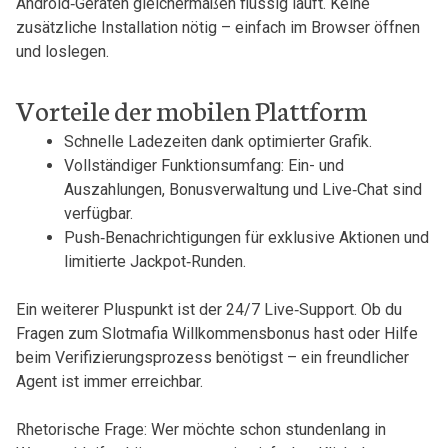
Android‑Geräten gleichermaßen flüssig läuft. Keine
zusätzliche Installation nötig – einfach im Browser öffnen
und loslegen.
Vorteile der mobilen Plattform
Schnelle Ladezeiten dank optimierter Grafik.
Vollständiger Funktionsumfang: Ein- und
Auszahlungen, Bonusverwaltung und Live‑Chat sind
verfügbar.
Push‑Benachrichtigungen für exklusive Aktionen und
limitierte Jackpot‑Runden.
Ein weiterer Pluspunkt ist der 24/7 Live‑Support. Ob du
Fragen zum Slotmafia Willkommensbonus hast oder Hilfe
beim Verifizierungsprozess benötigst – ein freundlicher
Agent ist immer erreichbar.
Rhetorische Frage: Wer möchte schon stundenlang in