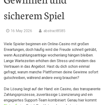
sicherem Spiel
16 May 2026
abstract8585
Viele Spieler beginnen ein Online‑Casino mit großen
Erwartungen, doch häufig wird die Freude schnell getrübt,
wenn Auszahlungsanträge wochenlang hängen bleiben.
Lange Wartezeiten erhöhen den Stress und mindern das
Vertrauen in das Angebot. Hast du dich schon einmal
gefragt, warum manche Plattformen deine Gewinne sofort
gutschreiben, während andere ewig brauchen?
Die Lösung liegt auf der Hand: ein Casino, das transparente
Zahlungsprozesse, zuverlässige Lizenzierung und ein
engagiertes Support‑Team kombiniert. Genau hier kommt