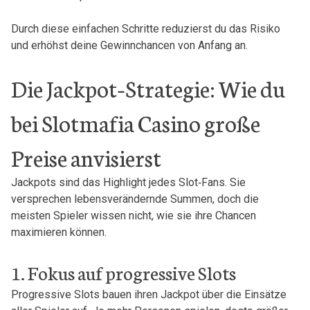
Durch diese einfachen Schritte reduzierst du das Risiko
und erhöhst deine Gewinnchancen von Anfang an.
Die Jackpot‑Strategie: Wie du
bei Slotmafia Casino große
Preise anvisierst
Jackpots sind das Highlight jedes Slot‑Fans. Sie
versprechen lebensverändernde Summen, doch die
meisten Spieler wissen nicht, wie sie ihre Chancen
maximieren können.
1. Fokus auf progressive Slots
Progressive Slots bauen ihren Jackpot über die Einsätze