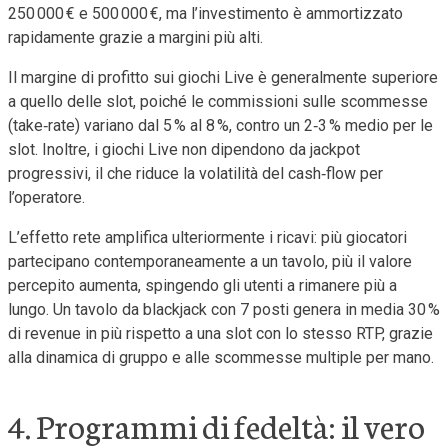
250 000 € e 500 000 €, ma l’investimento è ammortizzato
rapidamente grazie a margini più alti.
Il margine di profitto sui giochi Live è generalmente superiore
a quello delle slot, poiché le commissioni sulle scommesse
(take‑rate) variano dal 5 % al 8 %, contro un 2‑3 % medio per le
slot. Inoltre, i giochi Live non dipendono da jackpot
progressivi, il che riduce la volatilità del cash‑flow per
l’operatore.
L’effetto rete amplifica ulteriormente i ricavi: più giocatori
partecipano contemporaneamente a un tavolo, più il valore
percepito aumenta, spingendo gli utenti a rimanere più a
lungo. Un tavolo da blackjack con 7 posti genera in media 30 %
di revenue in più rispetto a una slot con lo stesso RTP, grazie
alla dinamica di gruppo e alle scommesse multiple per mano.
4. Programmi di fedeltà: il vero