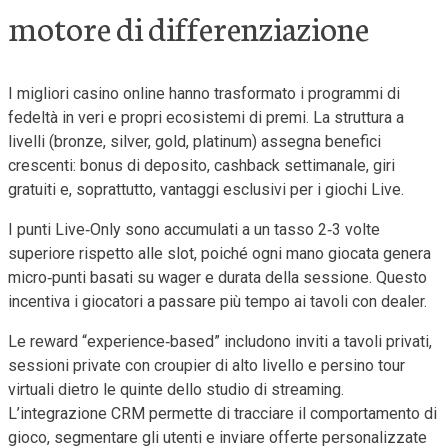
motore di differenziazione
I migliori casino online hanno trasformato i programmi di
fedeltà in veri e propri ecosistemi di premi. La struttura a
livelli (bronze, silver, gold, platinum) assegna benefici
crescenti: bonus di deposito, cashback settimanale, giri
gratuiti e, soprattutto, vantaggi esclusivi per i giochi Live.
I punti Live‑Only sono accumulati a un tasso 2‑3 volte
superiore rispetto alle slot, poiché ogni mano giocata genera
micro‑punti basati su wager e durata della sessione. Questo
incentiva i giocatori a passare più tempo ai tavoli con dealer.
Le reward “experience‑based” includono inviti a tavoli privati,
sessioni private con croupier di alto livello e persino tour
virtuali dietro le quinte dello studio di streaming.
L’integrazione CRM permette di tracciare il comportamento di
gioco, segmentare gli utenti e inviare offerte personalizzate