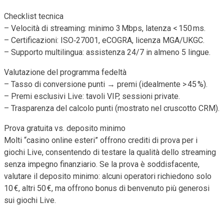
Checklist tecnica
– Velocità di streaming: minimo 3 Mbps, latenza < 150 ms.
– Certificazioni: ISO‑27001, eCOGRA, licenza MGA/UKGC.
– Supporto multilingua: assistenza 24/7 in almeno 5 lingue.
Valutazione del programma fedeltà
– Tasso di conversione punti → premi (idealmente > 45 %).
– Premi esclusivi Live: tavoli VIP, sessioni private.
– Trasparenza del calcolo punti (mostrato nel cruscotto CRM).
Prova gratuita vs. deposito minimo
Molti “casino online esteri” offrono crediti di prova per i
giochi Live, consentendo di testare la qualità dello streaming
senza impegno finanziario. Se la prova è soddisfacente,
valutare il deposito minimo: alcuni operatori richiedono solo
10 €, altri 50 €, ma offrono bonus di benvenuto più generosi
sui giochi Live.