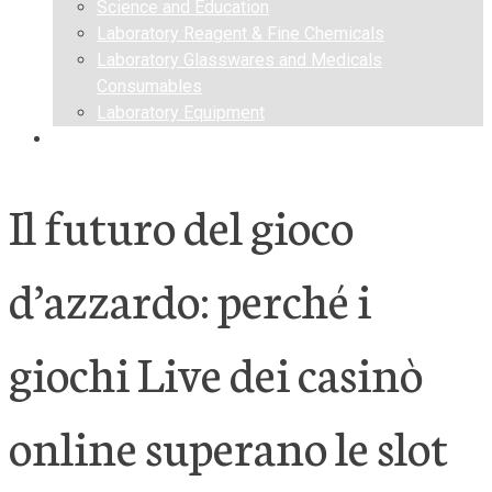
Science and Education
Laboratory Reagent & Fine Chemicals
Laboratory Glasswares and Medicals
Consumables
Laboratory Equipment
Contact us
Il futuro del gioco
d’azzardo: perché i
giochi Live dei casinò
online superano le slot