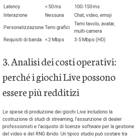
Latency
< 50 ms
100‑150 ms
Interazione
Nessuna
Chat, video, emoji
Temi tavolo, avatar,
Personalizzazione
Temi grafici
multi‑camera
Requisiti di banda
< 2 Mbps
3‑5 Mbps (HD)
3. Analisi dei costi operativi:
perché i giochi Live possono
essere più redditizi
Le spese di produzione dei giochi Live includono la
costruzione di studi di streaming, l’assunzione di dealer
professionisti e l’acquisto di licenze software per la gestione
del video e del RNG ibrido. Un tipico studio può costare tra