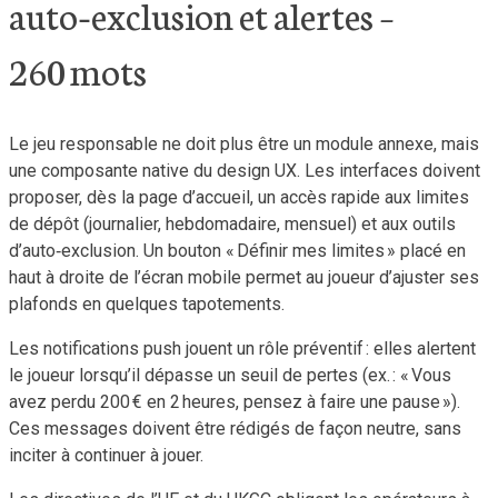
auto‑exclusion et alertes –
260 mots
Le jeu responsable ne doit plus être un module annexe, mais
une composante native du design UX. Les interfaces doivent
proposer, dès la page d’accueil, un accès rapide aux limites
de dépôt (journalier, hebdomadaire, mensuel) et aux outils
d’auto‑exclusion. Un bouton « Définir mes limites » placé en
haut à droite de l’écran mobile permet au joueur d’ajuster ses
plafonds en quelques tapotements.
Les notifications push jouent un rôle préventif : elles alertent
le joueur lorsqu’il dépasse un seuil de pertes (ex. : « Vous
avez perdu 200 € en 2 heures, pensez à faire une pause »).
Ces messages doivent être rédigés de façon neutre, sans
inciter à continuer à jouer.