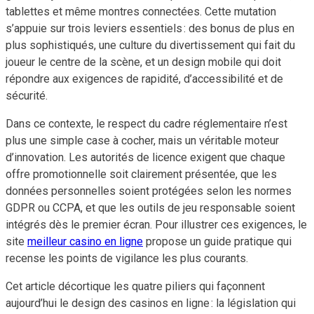
tablettes et même montres connectées. Cette mutation
s’appuie sur trois leviers essentiels : des bonus de plus en
plus sophistiqués, une culture du divertissement qui fait du
joueur le centre de la scène, et un design mobile qui doit
répondre aux exigences de rapidité, d’accessibilité et de
sécurité.
Dans ce contexte, le respect du cadre réglementaire n’est
plus une simple case à cocher, mais un véritable moteur
d’innovation. Les autorités de licence exigent que chaque
offre promotionnelle soit clairement présentée, que les
données personnelles soient protégées selon les normes
GDPR ou CCPA, et que les outils de jeu responsable soient
intégrés dès le premier écran. Pour illustrer ces exigences, le
site
meilleur casino en ligne
propose un guide pratique qui
recense les points de vigilance les plus courants.
Cet article décortique les quatre piliers qui façonnent
aujourd’hui le design des casinos en ligne : la législation qui