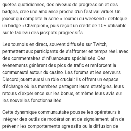
quêtes quotidiennes, des niveaux de progression et des
badges, crée une ambiance proche d’un festival virtuel. Un
joueur qui complète la série « Tournoi du weekend » débloque
un badge « Champion », puis reçoit un credit de 10 € utilisable
sur le tableau des jackpots progressifs.
Les tournois en direct, souvent diffusés sur Twitch,
permettent aux participants de s’affronter en temps réel, avec
des commentaires d’influenceurs spécialisés. Ces
événements génèrent des pics de trafic et renforcent la
communauté autour du casino. Les forums et les serveurs
Discord jouent aussi un rôle crucial : ils offrent un espace
d’échange où les membres partagent leurs stratégies, leurs
retours d’expérience sur les bonus, et même leurs avis sur
les nouvelles fonctionnalités.
Cette dynamique communautaire pousse les opérateurs à
intégrer des outils de modération et de signalement, afin de
prévenir les comportements agressifs ou la diffusion de