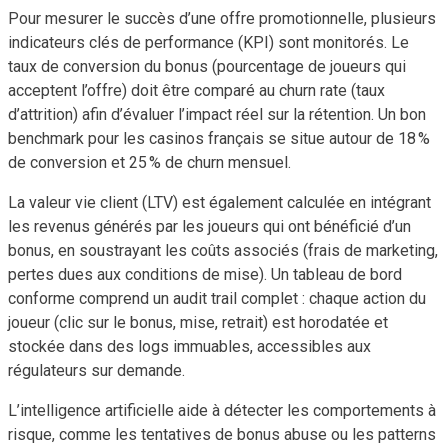
Pour mesurer le succès d’une offre promotionnelle, plusieurs
indicateurs clés de performance (KPI) sont monitorés. Le
taux de conversion du bonus (pourcentage de joueurs qui
acceptent l’offre) doit être comparé au churn rate (taux
d’attrition) afin d’évaluer l’impact réel sur la rétention. Un bon
benchmark pour les casinos français se situe autour de 18 %
de conversion et 25 % de churn mensuel.
La valeur vie client (LTV) est également calculée en intégrant
les revenus générés par les joueurs qui ont bénéficié d’un
bonus, en soustrayant les coûts associés (frais de marketing,
pertes dues aux conditions de mise). Un tableau de bord
conforme comprend un audit trail complet : chaque action du
joueur (clic sur le bonus, mise, retrait) est horodatée et
stockée dans des logs immuables, accessibles aux
régulateurs sur demande.
L’intelligence artificielle aide à détecter les comportements à
risque, comme les tentatives de bonus abuse ou les patterns