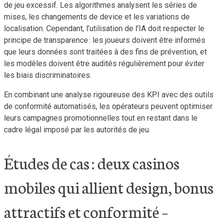
de jeu excessif. Les algorithmes analysent les séries de
mises, les changements de device et les variations de
localisation. Cependant, l’utilisation de l’IA doit respecter le
principe de transparence : les joueurs doivent être informés
que leurs données sont traitées à des fins de prévention, et
les modèles doivent être audités régulièrement pour éviter
les biais discriminatoires.
En combinant une analyse rigoureuse des KPI avec des outils
de conformité automatisés, les opérateurs peuvent optimiser
leurs campagnes promotionnelles tout en restant dans le
cadre légal imposé par les autorités de jeu.
Études de cas : deux casinos
mobiles qui allient design, bonus
attractifs et conformité –