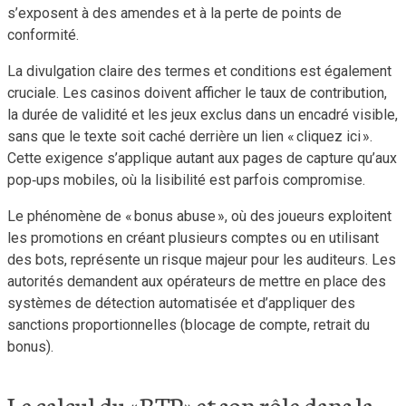
s’exposent à des amendes et à la perte de points de
conformité.
La divulgation claire des termes et conditions est également
cruciale. Les casinos doivent afficher le taux de contribution,
la durée de validité et les jeux exclus dans un encadré visible,
sans que le texte soit caché derrière un lien « cliquez ici ».
Cette exigence s’applique autant aux pages de capture qu’aux
pop‑ups mobiles, où la lisibilité est parfois compromise.
Le phénomène de « bonus abuse », où des joueurs exploitent
les promotions en créant plusieurs comptes ou en utilisant
des bots, représente un risque majeur pour les auditeurs. Les
autorités demandent aux opérateurs de mettre en place des
systèmes de détection automatisée et d’appliquer des
sanctions proportionnelles (blocage de compte, retrait du
bonus).
Le calcul du « RTP » et son rôle dans la