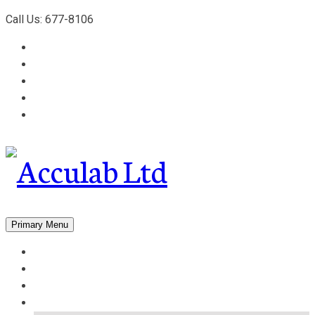
Skip
Call Us: 677-8106
to
content
Primary Menu
Home
Refund and Returns Policy
About us
Our Products