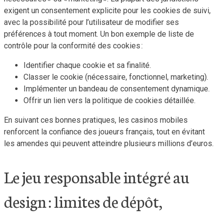
exigent un consentement explicite pour les cookies de suivi,
avec la possibilité pour l’utilisateur de modifier ses
préférences à tout moment. Un bon exemple de liste de
contrôle pour la conformité des cookies :
Identifier chaque cookie et sa finalité.
Classer le cookie (nécessaire, fonctionnel, marketing).
Implémenter un bandeau de consentement dynamique.
Offrir un lien vers la politique de cookies détaillée.
En suivant ces bonnes pratiques, les casinos mobiles
renforcent la confiance des joueurs français, tout en évitant
les amendes qui peuvent atteindre plusieurs millions d’euros.
Le jeu responsable intégré au
design : limites de dépôt,