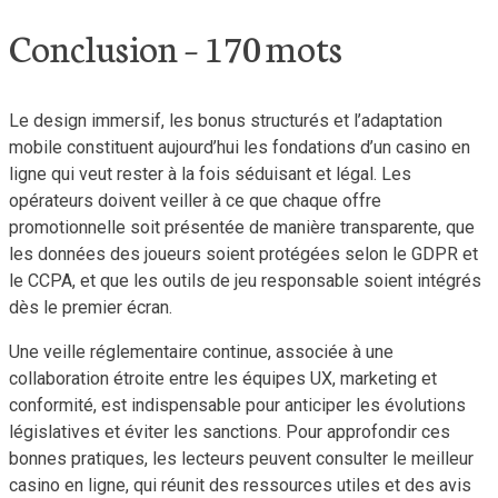
Conclusion – 170 mots
Le design immersif, les bonus structurés et l’adaptation
mobile constituent aujourd’hui les fondations d’un casino en
ligne qui veut rester à la fois séduisant et légal. Les
opérateurs doivent veiller à ce que chaque offre
promotionnelle soit présentée de manière transparente, que
les données des joueurs soient protégées selon le GDPR et
le CCPA, et que les outils de jeu responsable soient intégrés
dès le premier écran.
Une veille réglementaire continue, associée à une
collaboration étroite entre les équipes UX, marketing et
conformité, est indispensable pour anticiper les évolutions
législatives et éviter les sanctions. Pour approfondir ces
bonnes pratiques, les lecteurs peuvent consulter le meilleur
casino en ligne, qui réunit des ressources utiles et des avis