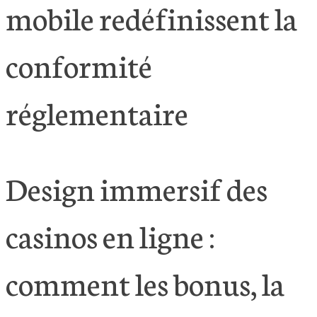
mobile redéfinissent la
conformité
réglementaire
Design immersif des
casinos en ligne :
comment les bonus, la