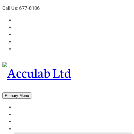
Skip
Call Us: 677-8106
to
content
Primary Menu
Home
Refund and Returns Policy
About us
Our Products