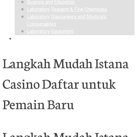
Science and Education
Laboratory Reagent & Fine Chemicals
Laboratory Glasswares and Medicals
Consumables
Laboratory Equipment
Contact us
Langkah Mudah Istana
Casino Daftar untuk
Pemain Baru
Langkah Mudah Istana