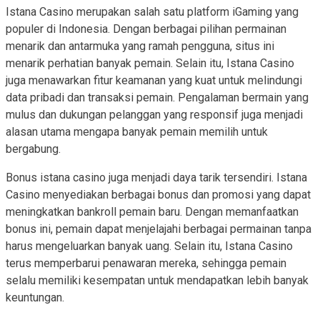
Istana Casino merupakan salah satu platform iGaming yang
populer di Indonesia. Dengan berbagai pilihan permainan
menarik dan antarmuka yang ramah pengguna, situs ini
menarik perhatian banyak pemain. Selain itu, Istana Casino
juga menawarkan fitur keamanan yang kuat untuk melindungi
data pribadi dan transaksi pemain. Pengalaman bermain yang
mulus dan dukungan pelanggan yang responsif juga menjadi
alasan utama mengapa banyak pemain memilih untuk
bergabung.
Bonus istana casino juga menjadi daya tarik tersendiri. Istana
Casino menyediakan berbagai bonus dan promosi yang dapat
meningkatkan bankroll pemain baru. Dengan memanfaatkan
bonus ini, pemain dapat menjelajahi berbagai permainan tanpa
harus mengeluarkan banyak uang. Selain itu, Istana Casino
terus memperbarui penawaran mereka, sehingga pemain
selalu memiliki kesempatan untuk mendapatkan lebih banyak
keuntungan.