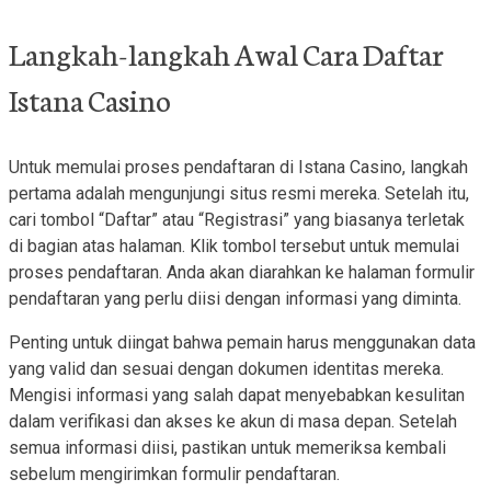
Langkah-langkah Awal Cara Daftar
Istana Casino
Untuk memulai proses pendaftaran di Istana Casino, langkah
pertama adalah mengunjungi situs resmi mereka. Setelah itu,
cari tombol “Daftar” atau “Registrasi” yang biasanya terletak
di bagian atas halaman. Klik tombol tersebut untuk memulai
proses pendaftaran. Anda akan diarahkan ke halaman formulir
pendaftaran yang perlu diisi dengan informasi yang diminta.
Penting untuk diingat bahwa pemain harus menggunakan data
yang valid dan sesuai dengan dokumen identitas mereka.
Mengisi informasi yang salah dapat menyebabkan kesulitan
dalam verifikasi dan akses ke akun di masa depan. Setelah
semua informasi diisi, pastikan untuk memeriksa kembali
sebelum mengirimkan formulir pendaftaran.