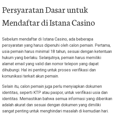
Persyaratan Dasar untuk
Mendaftar di Istana Casino
Sebelum mendaftar di Istana Casino, ada beberapa
persyaratan yang harus dipenuhi oleh calon pemain. Pertama,
usia pemain harus minimal 18 tahun, sesuai dengan ketentuan
hukum yang berlaku. Selanjutnya, pemain harus memiliki
alamat email yang valid dan nomor telepon yang dapat
dihubungi. Hal ini penting untuk proses verifikasi dan
komunikasi terkait akun pemain.
Selain itu, calon pemain juga perlu menyiapkan dokumen
identitas, seperti KTP atau paspor, untuk verifikasi usia dan
identitas. Memastikan bahwa semua informasi yang diberikan
adalah akurat dan sesuai dengan dokumen yang dimiliki
sangat penting untuk menghindari masalah di kemudian hari.