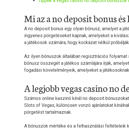
Tippek a vegas casino no deposit bónuszok
Mi az a no deposit bonus é
A no deposit bonus egy olyan bónusz, amelyet a játé
ingyenes pörgetéseket kapnak, amelyeket a kiválasz
a játékosok számára, hogy kockázat nélkül próbálják 
Az ilyen bónuszok általában regisztrációs folyamat 
bónusz összegét a játékos számlájára írják, amelye
fogadási követelményeik, amelyeket a játékosoknak te
A legjobb vegas casino no d
Számos online kaszinó kínál no deposit bónuszokat
Slots of Vegas, különösen vonzó ajánlatokat kínáln
pörgetést tartalmaznak.
A bónuszok mértéke és a felhasználási feltételeik k