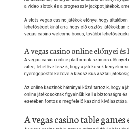
a video slotok és a progresszív jackpot játékok, a
A slots vegas casino játékok előnye, hogy általában
lehetőséget kínál arra, hogy élő osztós játékokban
vegas casino welcome bonus, további lehetőségeket
A vegas casino online előnyei és
A vegas casino online platformok számos előnnyel 
sites, lehetővé teszik, hogy a játékosok kényelmese
nyerőgépektől kezdve a klasszikus asztali játékokig,
Az online kaszinók hátrányai közé tartozik, hogy a j
online játékosoknak figyelniük kell a biztonságra é
esetében fontos a megfelelő kaszinó kiválasztása, 
A vegas casino table games é