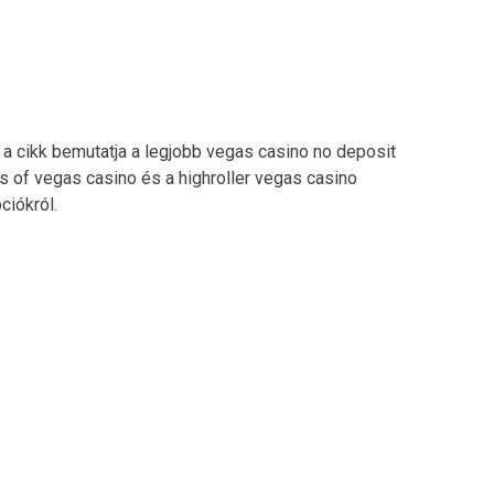
a cikk bemutatja a legjobb vegas casino no deposit
ots of vegas casino és a highroller vegas casino
ciókról.