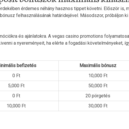
dekében érdemes néhány hasznos tippet követni. Először is, min
bónusz felhasználásának határidejével. Másodszor, próbáljon ki 
romóciókra és ajánlatokra. A vegas casino promotions folyamatos
venni a nyereményeit, ha elérte a fogadási követelményeket, így
inimális befizetés
Maximális bónusz
0 Ft
10,000 Ft
5,000 Ft
50,000 Ft
0 Ft
20 pörgetés
10,000 Ft
30,000 Ft