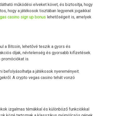
látható működési elveket követ, és biztosítja, hogy
os, hogy a játékosok tisztában legyenek jogaikkal
gas casino sign up bonus
lehetőségeit is, amelyek
 a Bitcoin, lehetővé teszik a gyors és
akciós díjak, névtelenség és gyorsabb kifizetések.
 promóciókat is.
ami befolyásolhatja a játékosok nyereményeit.
gekről. A crypto vegas casino tehát vonzó
tékok izgalmas témákkal és különböző funkciókkal
ékok közé tartoznak a klasszikus gyümölcsös gépek,