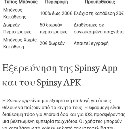
Τύπος Μπόνους
Περιγραφή
Προϋποθέσεις
Μπόνους
100% έως 200€
Ελάχιστη κατάθεση 20€
Κατάθεσης
Δωρεάν
50 δωρεάν
Διαθέσιμες σε
Περιστροφές
περιστροφές
συγκεκριμένα παιχνίδια
Μπόνους Χωρίς
20€ δωρεάν
Απαιτεί εγγραφή
Κατάθεση
Εξερεύνηση της Spinsy App
και του Spinsy APK
Η
Spinsy app
είναι μια εξαιρετική επιλογή για όσους
θέλουν να παίζουν από το κινητό τους. Η εφαρμογή είναι
διαθέσιμη τόσο για Android όσο και για iOS, προσφέροντας
μια βελτιωμένη εμπειρία παιχνιδιού. Οι χρήστες μπορούν
να κατεβάσουν το
spinsy apk
από την ιστοσελίδα του