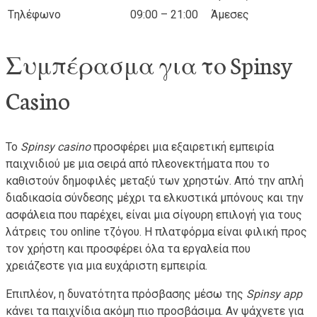
Tηλέφωνο
09:00 – 21:00
Άμεσες
Συμπέρασμα για το Spinsy
Casino
Το
Spinsy casino
προσφέρει μια εξαιρετική εμπειρία
παιχνιδιού με μια σειρά από πλεονεκτήματα που το
καθιστούν δημοφιλές μεταξύ των χρηστών. Από την απλή
διαδικασία σύνδεσης μέχρι τα ελκυστικά μπόνους και την
ασφάλεια που παρέχει, είναι μια σίγουρη επιλογή για τους
λάτρεις του online τζόγου. Η πλατφόρμα είναι φιλική προς
τον χρήστη και προσφέρει όλα τα εργαλεία που
χρειάζεστε για μια ευχάριστη εμπειρία.
Επιπλέον, η δυνατότητα πρόσβασης μέσω της
Spinsy app
κάνει τα παιχνίδια ακόμη πιο προσβάσιμα. Αν ψάχνετε για