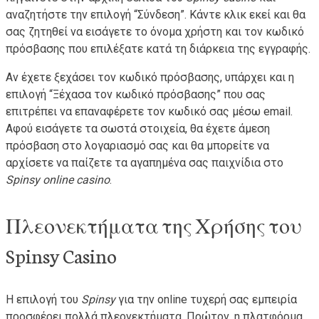
αναζητήστε την επιλογή “Σύνδεση”. Κάντε κλικ εκεί και θα
σας ζητηθεί να εισάγετε το όνομα χρήστη και τον κωδικό
πρόσβασης που επιλέξατε κατά τη διάρκεια της εγγραφής.
Αν έχετε ξεχάσει τον κωδικό πρόσβασης, υπάρχει και η
επιλογή “Ξέχασα τον κωδικό πρόσβασης” που σας
επιτρέπει να επαναφέρετε τον κωδικό σας μέσω email.
Αφού εισάγετε τα σωστά στοιχεία, θα έχετε άμεση
πρόσβαση στο λογαριασμό σας και θα μπορείτε να
αρχίσετε να παίζετε τα αγαπημένα σας παιχνίδια στο
Spinsy online casino
.
Πλεονεκτήματα της Χρήσης του
Spinsy Casino
Η επιλογή του
Spinsy
για την online τυχερή σας εμπειρία
προσφέρει πολλά πλεονεκτήματα. Πρώτον, η πλατφόρμα