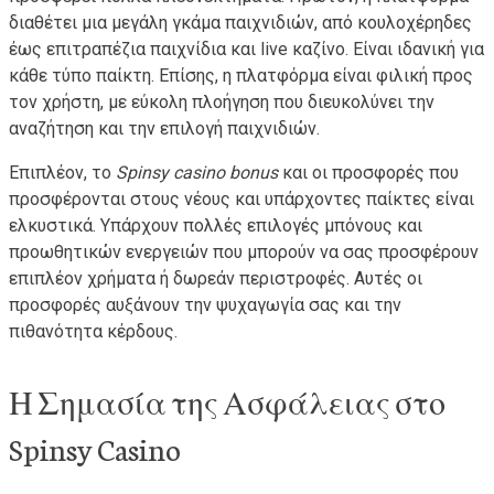
διαθέτει μια μεγάλη γκάμα παιχνιδιών, από κουλοχέρηδες
έως επιτραπέζια παιχνίδια και live καζίνο. Είναι ιδανική για
κάθε τύπο παίκτη. Επίσης, η πλατφόρμα είναι φιλική προς
τον χρήστη, με εύκολη πλοήγηση που διευκολύνει την
αναζήτηση και την επιλογή παιχνιδιών.
Επιπλέον, το
Spinsy casino bonus
και οι προσφορές που
προσφέρονται στους νέους και υπάρχοντες παίκτες είναι
ελκυστικά. Υπάρχουν πολλές επιλογές μπόνους και
προωθητικών ενεργειών που μπορούν να σας προσφέρουν
επιπλέον χρήματα ή δωρεάν περιστροφές. Αυτές οι
προσφορές αυξάνουν την ψυχαγωγία σας και την
πιθανότητα κέρδους.
Η Σημασία της Ασφάλειας στο
Spinsy Casino