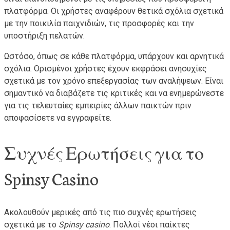
πλατφόρμα. Οι χρήστες αναφέρουν θετικά σχόλια σχετικά
με την ποικιλία παιχνιδιών, τις προσφορές και την
υποστήριξη πελατών.
Ωστόσο, όπως σε κάθε πλατφόρμα, υπάρχουν και αρνητικά
σχόλια. Ορισμένοι χρήστες έχουν εκφράσει ανησυχίες
σχετικά με τον χρόνο επεξεργασίας των αναλήψεων. Είναι
σημαντικό να διαβάζετε τις κριτικές και να ενημερώνεστε
για τις τελευταίες εμπειρίες άλλων παικτών πριν
αποφασίσετε να εγγραφείτε.
Συχνές Ερωτήσεις για το
Spinsy Casino
Ακολουθούν μερικές από τις πιο συχνές ερωτήσεις
σχετικά με το
Spinsy casino
. Πολλοί νέοι παίκτες