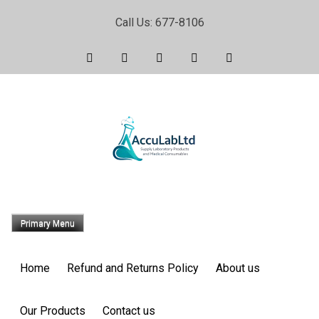
Skip
Call Us: 677-8106
to
content
Primary Menu
Home
Refund and Returns Policy
About us
Our Products
Contact us