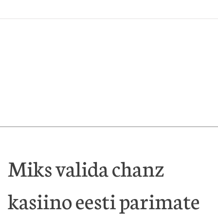
Miks valida chanz
kasiino eesti parimate
online mängude jaoks
Miks valida chanz
kasiino eesti parimate