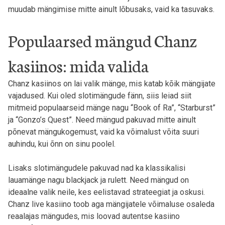
muudab mängimise mitte ainult lõbusaks, vaid ka tasuvaks.
Populaarsed mängud Chanz
kasiinos: mida valida
Chanz kasiinos on lai valik mänge, mis katab kõik mängijate
vajadused. Kui oled slotimängude fänn, siis leiad siit
mitmeid populaarseid mänge nagu “Book of Ra”, “Starburst”
ja “Gonzo’s Quest”. Need mängud pakuvad mitte ainult
põnevat mängukogemust, vaid ka võimalust võita suuri
auhindu, kui õnn on sinu poolel.
Lisaks slotimängudele pakuvad nad ka klassikalisi
lauamänge nagu blackjack ja rulett. Need mängud on
ideaalne valik neile, kes eelistavad strateegiat ja oskusi.
Chanz live kasiino toob aga mängijatele võimaluse osaleda
reaalajas mängudes, mis loovad autentse kasiino