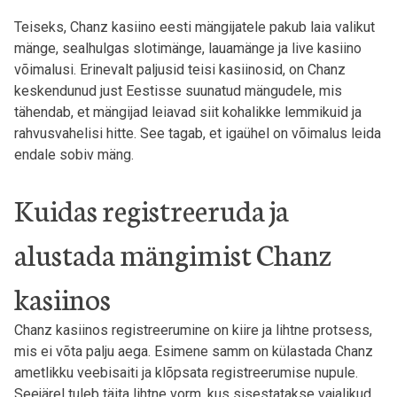
Teiseks, Chanz kasiino eesti mängijatele pakub laia valikut
mänge, sealhulgas slotimänge, lauamänge ja live kasiino
võimalusi. Erinevalt paljusid teisi kasiinosid, on Chanz
keskendunud just Eestisse suunatud mängudele, mis
tähendab, et mängijad leiavad siit kohalikke lemmikuid ja
rahvusvahelisi hitte. See tagab, et igaühel on võimalus leida
endale sobiv mäng.
Kuidas registreeruda ja
alustada mängimist Chanz
kasiinos
Chanz kasiinos registreerumine on kiire ja lihtne protsess,
mis ei võta palju aega. Esimene samm on külastada Chanz
ametlikku veebisaiti ja klõpsata registreerumise nupule.
Seejärel tuleb täita lihtne vorm, kus sisestatakse vajalikud