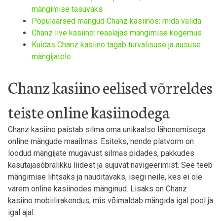
mängimise tasuvaks
Populaarsed mängud Chanz kasiinos: mida valida
Chanz live kasiino: reaalajas mängimise kogemus
Kuidas Chanz kasiino tagab turvalisuse ja aususe
mängijatele
Chanz kasiino eelised võrreldes
teiste online kasiinodega
Chanz kasiino paistab silma oma unikaalse lähenemisega
online mängude maailmas. Esiteks, nende platvorm on
loodud mängijate mugavust silmas pidades, pakkudes
kasutajasõbralikku liidest ja sujuvat navigeerimist. See teeb
mängimise lihtsaks ja nauditavaks, isegi neile, kes ei ole
varem online kasiinodes mänginud. Lisaks on Chanz
kasiino mobiilirakendus, mis võimaldab mängida igal pool ja
igal ajal.