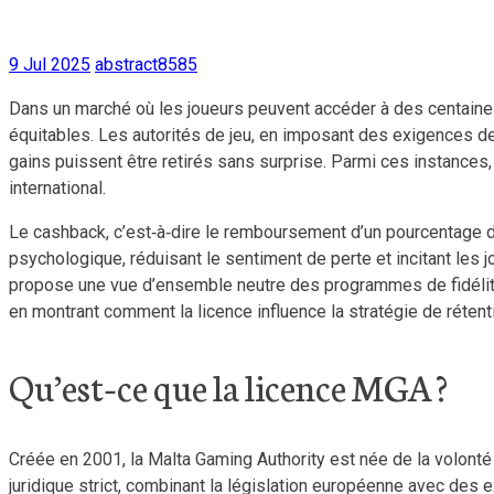
9 Jul 2025
abstract8585
Dans un marché où les joueurs peuvent accéder à des centaines 
équitables. Les autorités de jeu, en imposant des exigences de 
gains puissent être retirés sans surprise. Parmi ces instance
international.
Le cashback, c’est‑à‑dire le remboursement d’un pourcentage de
psychologique, réduisant le sentiment de perte et incitant les 
propose une vue d’ensemble neutre des programmes de fidélité 
en montrant comment la licence influence la stratégie de rétenti
Qu’est‑ce que la licence MGA ?
Créée en 2001, la Malta Gaming Authority est née de la volonté
juridique strict, combinant la législation européenne avec des 