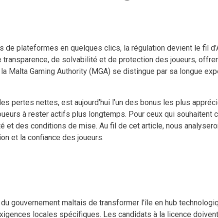
de plateformes en quelques clics, la régulation devient le fil 
transparence, de solvabilité et de protection des joueurs, offrent
s, la Malta Gaming Authority (MGA) se distingue par sa longue e
s pertes nettes, est aujourd’hui l’un des bonus les plus appréc
joueurs à rester actifs plus longtemps. Pour ceux qui souhaitent 
et des conditions de mise. Au fil de cet article, nous analyse
on et la confiance des joueurs.
 du gouvernement maltais de transformer l’île en hub technologiq
exigences locales spécifiques. Les candidats à la licence doivent