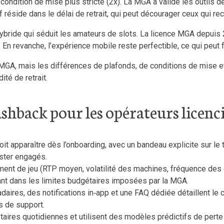
ondition de mise plus stricte (2x). La MGA a validé les outils d
 réside dans le délai de retrait, qui peut décourager ceux qui rec
 hybride qui séduit les amateurs de slots. La licence MGA depui
n revanche, l’expérience mobile reste perfectible, ce qui peut fr
GA, mais les différences de plafonds, de conditions de mise et
té de retrait.
ashback pour les opérateurs licen
t apparaître dès l’onboarding, avec un bandeau explicite sur le 
ester engagés.
ent de jeu (RTP moyen, volatilité des machines, fréquence des 
ant dans les limites budgétaires imposées par la MGA.
res, des notifications in‑app et une FAQ dédiée détaillent le ca
s de support.
taires quotidiennes et utilisent des modèles prédictifs de perte