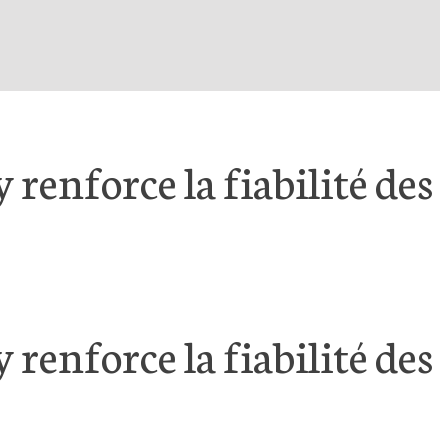
enforce la fiabilité des
enforce la fiabilité des