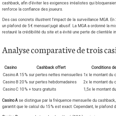
cashback, afin d’éviter les exigences irréalistes qui bloquera
renforce la confiance des joueurs.
Des cas concrets illustrent l’impact de la surveillance MGA. En
un plafond de 5 € mensuel jugé abusif. La MGA a ordonné la mise
restauré la crédibilité du site et a évité une perte de clientèle 
Analyse comparative de trois cas
Casino
Cashback offert
Conditions d
Casino A
15 % sur pertes nettes mensuelles
1x le montant du 
Casino B
20 % sur pertes hebdomadaires
2x le montant du 
Casino C
10 % + tours gratuits
1,5x le montant d
Casino A
se distingue par la fréquence mensuelle du cashback, c
garantit que le calcul du 15 % est exact. Cependant, le plafond de