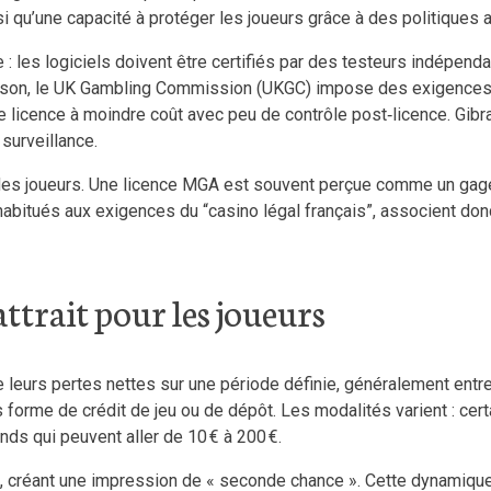
i qu’une capacité à protéger les joueurs grâce à des politiques 
 : les logiciels doivent être certifiés par des testeurs indépend
ison, le UK Gambling Commission (UKGC) impose des exigences s
ne licence à moindre coût avec peu de contrôle post‑licence. Gibr
 surveillance.
des joueurs. Une licence MGA est souvent perçue comme un gage d
, habitués aux exigences du “casino légal français”, associent d
ttrait pour les joueurs
leurs pertes nettes sur une période définie, généralement entre 
forme de crédit de jeu ou de dépôt. Les modalités varient : certa
ds qui peuvent aller de 10 € à 200 €.
, créant une impression de « seconde chance ». Cette dynamique