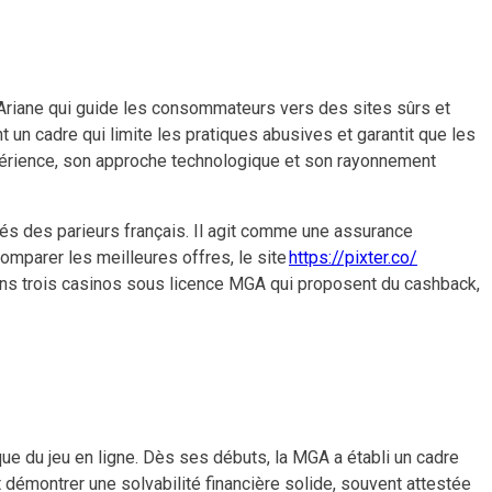
d’Ariane qui guide les consommateurs vers des sites sûrs et
 un cadre qui limite les pratiques abusives et garantit que les
xpérience, son approche technologique et son rayonnement
iés des parieurs français. Il agit comme une assurance
comparer les meilleures offres, le site
https://pixter.co/
rons trois casinos sous licence MGA qui proposent du cashback,
ue du jeu en ligne. Dès ses débuts, la MGA a établi un cadre
 démontrer une solvabilité financière solide, souvent attestée