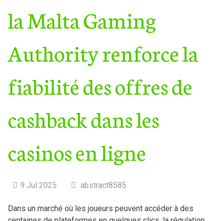
la Malta Gaming
Authority renforce la
fiabilité des offres de
cashback dans les
casinos en ligne
9 Jul 2025
abstract8585
Dans un marché où les joueurs peuvent accéder à des
centaines de plateformes en quelques clics, la régulation