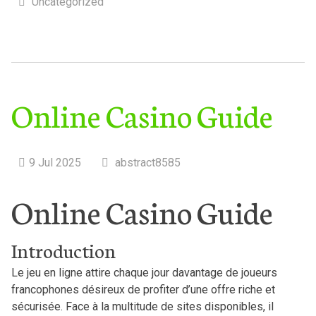
Uncategorized
Online Casino Guide
9 Jul 2025
abstract8585
Online Casino Guide
Introduction
Le jeu en ligne attire chaque jour davantage de joueurs
francophones désireux de profiter d’une offre riche et
sécurisée. Face à la multitude de sites disponibles, il