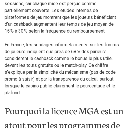
sessions, car chaque mise est perçue comme
partiellement couverte. Les études internes de
plateformes de jeu montrent que les joueurs bénéficiant
d’un cashback augmentent leur temps de jeu moyen de
15 % à 30 % selon la fréquence du remboursement.
En France, les sondages informels menés sur les forums
de joueurs indiquent que près de 68 % des parieurs
considèrent le cashback comme le bonus le plus utile,
devant les tours gratuits ou le match‑play. Ce chiffre
s’explique par la simplicité du mécanisme (pas de code
promo à saisir) et par la transparence du calcul, surtout
lorsque le casino publie clairement le pourcentage et le
plafond.
Pourquoi la licence MGA est un
atout pour les programmes de