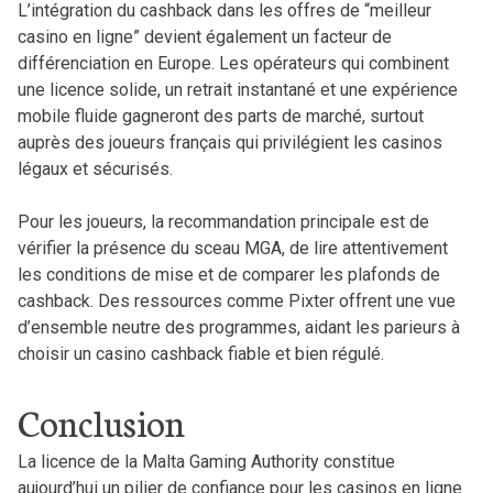
L’intégration du cashback dans les offres de “meilleur
casino en ligne” devient également un facteur de
différenciation en Europe. Les opérateurs qui combinent
une licence solide, un retrait instantané et une expérience
mobile fluide gagneront des parts de marché, surtout
auprès des joueurs français qui privilégient les casinos
légaux et sécurisés.
Pour les joueurs, la recommandation principale est de
vérifier la présence du sceau MGA, de lire attentivement
les conditions de mise et de comparer les plafonds de
cashback. Des ressources comme Pixter offrent une vue
d’ensemble neutre des programmes, aidant les parieurs à
choisir un casino cashback fiable et bien régulé.
Conclusion
La licence de la Malta Gaming Authority constitue
aujourd’hui un pilier de confiance pour les casinos en ligne