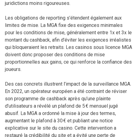
juridictions moins rigoureuses.
Les obligations de reporting s’étendent également aux
limites de mise. La MGA fixe des exigences minimales
pour les conditions de mise, généralement entre 1x et 3x le
montant du cashback, afin d’éviter les exigences irréalistes
qui bloqueraient les retraits. Les casinos sous licence MGA
doivent donc proposer des conditions de mise
proportionnelles aux gains, ce qui renforce la confiance des
joueurs.
Des cas concrets illustrent l’impact de la surveillance MGA.
En 2022, un opérateur européen a été contraint de réviser
son programme de cashback après qu’une plainte
d’utilisateurs a révélé un plafond de 5 € mensuel jugé
abusif. La MGA a ordonné la mise à jour des termes,
augmentant le plafond à 30 € et publiant une notice
explicative sur le site du casino. Cette intervention a
restauré la crédibilité du site et a évité une perte de