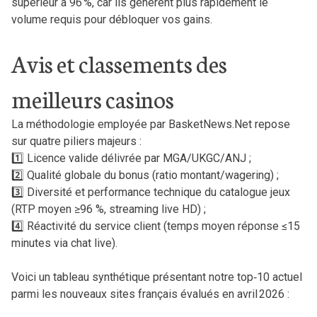
supérieur à 96 %, car ils génèrent plus rapidement le
volume requis pour débloquer vos gains.
Avis et classements des
meilleurs casinos
La méthodologie employée par BasketNews.Net repose
sur quatre piliers majeurs :
1️⃣ Licence valide délivrée par MGA/UKGC/ANJ ;
2️⃣ Qualité globale du bonus (ratio montant/wagering) ;
3️⃣ Diversité et performance technique du catalogue jeux
(RTP moyen ≥96 %, streaming live HD) ;
4️⃣ Réactivité du service client (temps moyen réponse ≤15
minutes via chat live).
Voici un tableau synthétique présentant notre top‑10 actuel
parmi les nouveaux sites français évalués en avril 2026 :