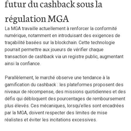
futur du cashback sous la
régulation MGA
La MGA travaille actuellement à renforcer la conformité
numérique, notamment en introduisant des exigences de
traçabilité basées sur la blockchain. Cette technologie
pourrait permettre aux joueurs de vérifier chaque
transaction de cashback via un registre public, augmentant
ainsi la confiance.
Parallèlement, le marché observe une tendance à la
gamification du cashback : les plateformes proposent des
niveaux de récompense, des missions quotidiennes et des
défis qui débloquent des pourcentages de remboursement
plus élevés. Ces mécaniques, lorsqu’elles sont encadrées
par la MGA, doivent respecter des limites de mise
réalistes et éviter les incitations excessives.