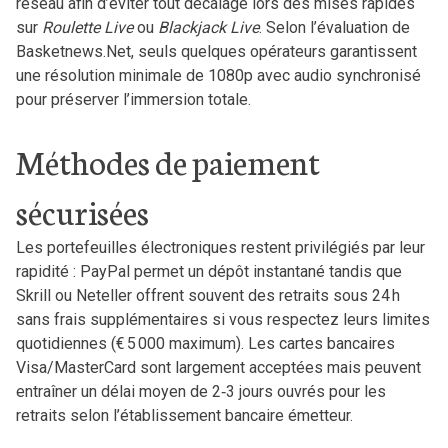
réseau afin d’éviter tout décalage lors des mises rapides
sur
Roulette Live
ou
Blackjack Live
. Selon l’évaluation de
Basketnews.Net, seuls quelques opérateurs garantissent
une résolution minimale de 1080p avec audio synchronisé
pour préserver l’immersion totale.
Méthodes de paiement
sécurisées
Les portefeuilles électroniques restent privilégiés par leur
rapidité : PayPal permet un dépôt instantané tandis que
Skrill ou Neteller offrent souvent des retraits sous 24 h
sans frais supplémentaires si vous respectez leurs limites
quotidiennes (€ 5 000 maximum). Les cartes bancaires
Visa/MasterCard sont largement acceptées mais peuvent
entraîner un délai moyen de 2‑3 jours ouvrés pour les
retraits selon l’établissement bancaire émetteur.