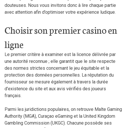
douteuses. Nous vous invitons donc à lire chaque partie
avec attention afin d’optimiser votre expérience ludique.
Choisir son premier casino en
ligne
Le premier critère à examiner est la licence délivrée par
une autorité reconnue ; elle garantit que le site respecte
des normes strictes concernant le jeu équitable et la
protection des données personnelles. La réputation du
fournisseur se mesure également à travers la durée
d’existence du site et aux avis vérifiés des joueurs
français.
Parmi les juridictions populaires, on retrouve Malte Gaming
Authority (MGA), Curaçao eGaming et la United Kingdom
Gambling Commission (UKGC). Chacune possède ses