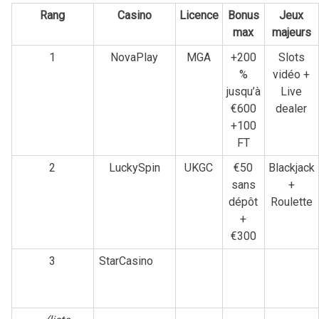
Rang
Casino
Licence
Bonus
Jeux
max
majeurs
1
NovaPlay
MGA
+200
Slots
%
vidéo +
jusqu’à
Live
€600
dealer
+100
FT
2
LuckySpin
UKGC
€50
Blackjack
sans
+
dépôt
Roulette
+
€300
3
StarCasino