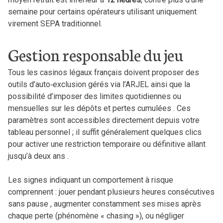
semaine pour certains opérateurs utilisant uniquement
virement SEPA traditionnel.
Gestion responsable du jeu
Tous les casinos légaux français doivent proposer des
outils d’auto‑exclusion gérés via l’ARJEL ainsi que la
possibilité d’imposer des limites quotidiennes ou
mensuelles sur les dépôts et pertes cumulées . Ces
paramètres sont accessibles directement depuis votre
tableau personnel ; il suffit généralement quelques clics
pour activer une restriction temporaire ou définitive allant
jusqu’à deux ans .
Les signes indiquant un comportement à risque
comprennent : jouer pendant plusieurs heures consécutives
sans pause , augmenter constamment ses mises après
chaque perte (phénomène « chasing »), ou négliger