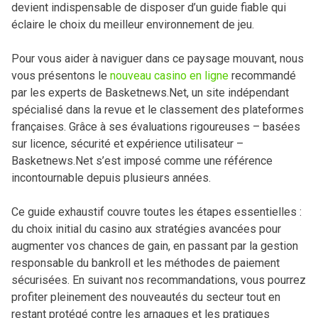
devient indispensable de disposer d’un guide fiable qui
éclaire le choix du meilleur environnement de jeu.
Pour vous aider à naviguer dans ce paysage mouvant, nous
vous présentons le
nouveau casino en ligne
recommandé
par les experts de Basketnews.Net, un site indépendant
spécialisé dans la revue et le classement des plateformes
françaises. Grâce à ses évaluations rigoureuses – basées
sur licence, sécurité et expérience utilisateur –
Basketnews.Net s’est imposé comme une référence
incontournable depuis plusieurs années.
Ce guide exhaustif couvre toutes les étapes essentielles :
du choix initial du casino aux stratégies avancées pour
augmenter vos chances de gain, en passant par la gestion
responsable du bankroll et les méthodes de paiement
sécurisées. En suivant nos recommandations, vous pourrez
profiter pleinement des nouveautés du secteur tout en
restant protégé contre les arnaques et les pratiques