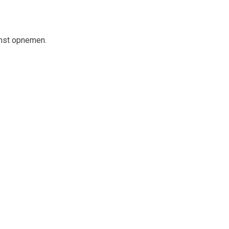
inst opnemen.