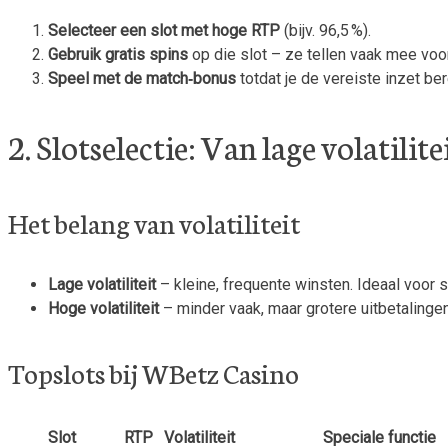
Selecteer een slot met hoge RTP
(bijv. 96,5 %).
Gebruik gratis spins
op die slot – ze tellen vaak mee voo
Speel met de match‑bonus
totdat je de vereiste inzet ber
2. Slotselectie: Van lage volatilit
Het belang van volatiliteit
Lage volatiliteit
– kleine, frequente winsten. Ideaal voor s
Hoge volatiliteit
– minder vaak, maar grotere uitbetalingen
Topslots bij WBetz Casino
Slot
RTP
Volatiliteit
Speciale functie