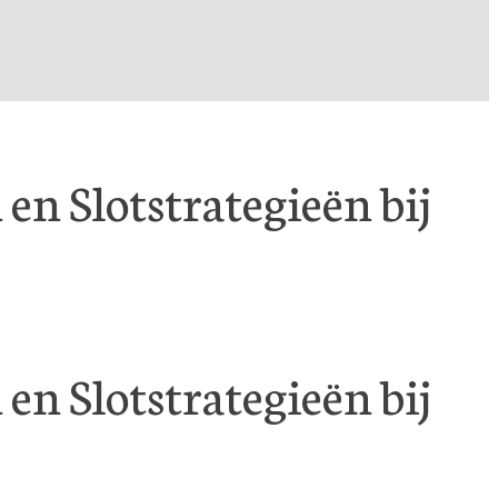
en Slotstrategieën bij
en Slotstrategieën bij