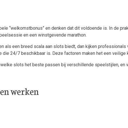
ele “welkomstbonus” en denken dat dit voldoende is. In de prak
 speelsessie en een winstgevende marathon.
n als een breed scala aan slots biedt, dan kijken professionals
ice die 24/7 beschikbaar is. Deze factoren maken het een veilig
t, welke slots het beste passen bij verschillende speelstijlen, en 
ssen werken