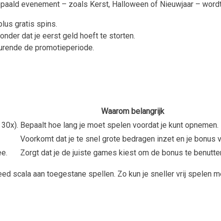
bepaald evenement – zoals Kerst, Halloween of Nieuwjaar – wordt
lus gratis spins.
onder dat je eerst geld hoeft te storten.
durende de promotieperiode.
Waarom belangrijk
 30x).
Bepaalt hoe lang je moet spelen voordat je kunt opnemen.
Voorkomt dat je te snel grote bedragen inzet en je bonus v
ee.
Zorgt dat je de juiste games kiest om de bonus te benutte
d scala aan toegestane spellen. Zo kun je sneller vrij spelen me