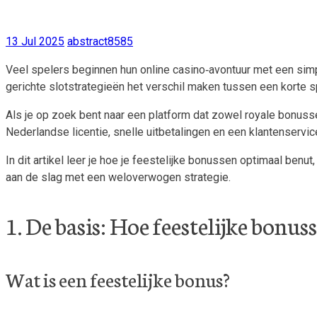
13 Jul 2025
abstract8585
Veel spelers beginnen hun online casino‑avontuur met een simp
gerichte slotstrategieën het verschil maken tussen een korte
Als je op zoek bent naar een platform dat zowel royale bonusse
Nederlandse licentie, snelle uitbetalingen en een klantenserv
In dit artikel leer je hoe je feestelijke bonussen optimaal benu
aan de slag met een weloverwogen strategie.
1. De basis: Hoe feestelijke bonu
Wat is een feestelijke bonus?