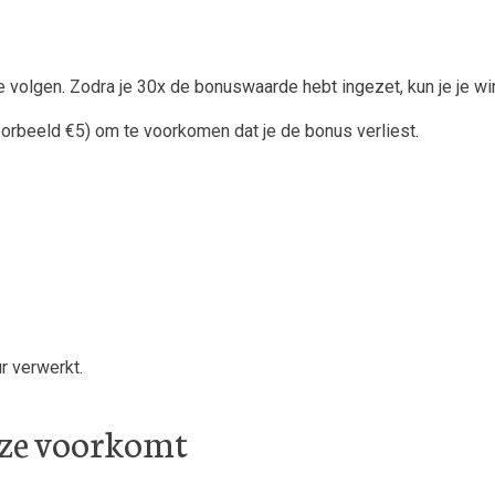
e volgen. Zodra je 30x de bonuswaarde hebt ingezet, kun je je w
orbeeld €5) om te voorkomen dat je de bonus verliest.
r verwerkt.
e ze voorkomt