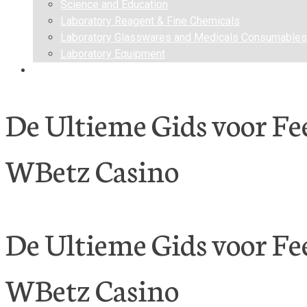
Science and Education
Laboratory Reagent & Fine Chemicals
Laboratory Glasswares and Medicals Consumables
Laboratory Equipment
Contact us
De Ultieme Gids voor Fee
WBetz Casino
De Ultieme Gids voor Fee
WBetz Casino