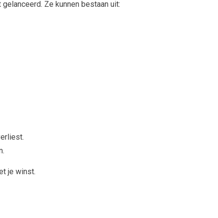
 gelanceerd. Ze kunnen bestaan uit:
erliest.
n.
t je winst.