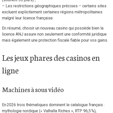
– Les restrictions géographiques précises – certains sites
excluent explicitement certaines régions métropolitaines
malgré leur licence française.
En résumé, choisir un nouveau casino qui possède bien la
licence ANJ assure non seulement une conformité juridique
mais également une protection fiscale fiable pour vos gains.
Les jeux phares des casinos en
ligne
Machines à sous vidéo
En 2026 trois thématiques dominent le catalogue français :
mythologie nordique (« Valhalla Riches », RTP 96,5 %),