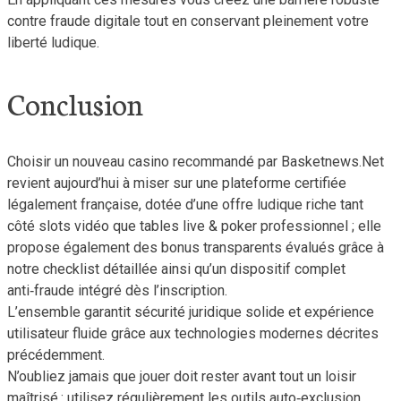
contre fraude digitale tout en conservant pleinement votre
liberté ludique.
Conclusion
Choisir un nouveau casino recommandé par Basketnews.Net
revient aujourd’hui à miser sur une plateforme certifiée
légalement française, dotée d’une offre ludique riche tant
côté slots vidéo que tables live & poker professionnel ; elle
propose également des bonus transparents évalués grâce à
notre checklist détaillée ainsi qu’un dispositif complet
anti‑fraude intégré dès l’inscription.
L’ensemble garantit sécurité juridique solide et expérience
utilisateur fluide grâce aux technologies modernes décrites
précédemment.
N’oubliez jamais que jouer doit rester avant tout un loisir
maîtrisé : utilisez régulièrement les outils auto‑exclusion