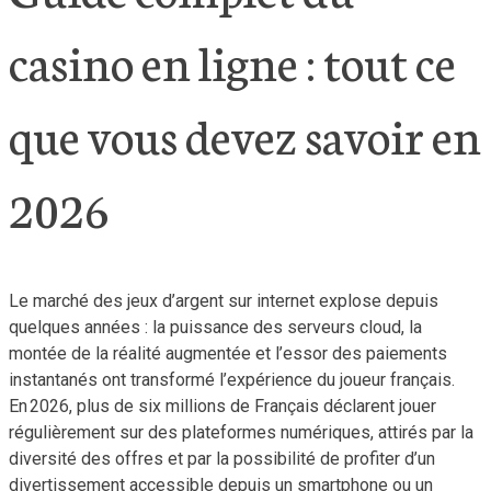
casino en ligne : tout ce
que vous devez savoir en
2026
Le marché des jeux d’argent sur internet explose depuis
quelques années : la puissance des serveurs cloud, la
montée de la réalité augmentée et l’essor des paiements
instantanés ont transformé l’expérience du joueur français.
En 2026, plus de six millions de Français déclarent jouer
régulièrement sur des plateformes numériques, attirés par la
diversité des offres et par la possibilité de profiter d’un
divertissement accessible depuis un smartphone ou un