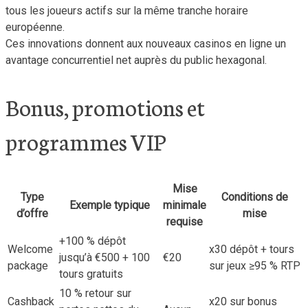
tous les joueurs actifs sur la même tranche horaire
européenne.
Ces innovations donnent aux nouveaux casinos en ligne un
avantage concurrentiel net auprès du public hexagonal.
Bonus, promotions et
programmes VIP
Mise
Type
Conditions de
Exemple typique
minimale
d’offre
mise
requise
+100 % dépôt
Welcome
x30 dépôt + tours
jusqu’à €500 + 100
€20
package
sur jeux ≥95 % RTP
tours gratuits
10 % retour sur
Cashback
x20 sur bonus