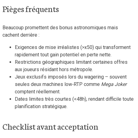
Pièges fréquents
Beaucoup promettent des bonus astronomiques mais
cachent derrière :
Exigences de mise irréalistes (>x50) qui transforment
rapidement tout gain potentiel en perte nette.
Restrictions géographiques limitant certaines offres
aux joueurs résidant hors métropole.
Jeux exclusifs imposés lors du wagering – souvent
seules deux machines low‑RTP comme
Mega Joker
comptent réellement.
Dates limites très courtes (<48h), rendant difficile toute
planification stratégique.
Checklist avant acceptation