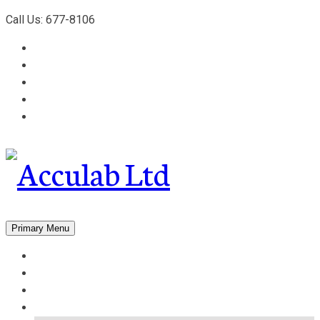
Skip
Call Us: 677-8106
to
content
Primary Menu
Home
Refund and Returns Policy
About us
Our Products