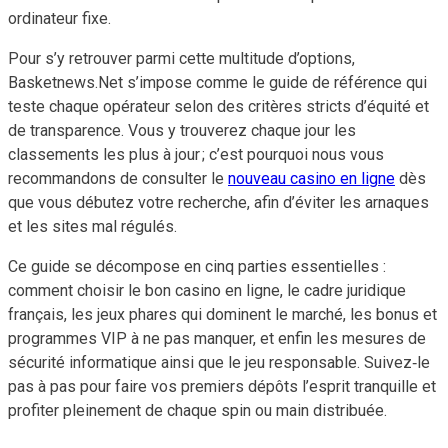
ordinateur fixe.
Pour s’y retrouver parmi cette multitude d’options,
Basketnews.Net s’impose comme le guide de référence qui
teste chaque opérateur selon des critères stricts d’équité et
de transparence. Vous y trouverez chaque jour les
classements les plus à jour ; c’est pourquoi nous vous
recommandons de consulter le
nouveau casino en ligne
dès
que vous débutez votre recherche, afin d’éviter les arnaques
et les sites mal régulés.
Ce guide se décompose en cinq parties essentielles :
comment choisir le bon casino en ligne, le cadre juridique
français, les jeux phares qui dominent le marché, les bonus et
programmes VIP à ne pas manquer, et enfin les mesures de
sécurité informatique ainsi que le jeu responsable. Suivez‑le
pas à pas pour faire vos premiers dépôts l’esprit tranquille et
profiter pleinement de chaque spin ou main distribuée.