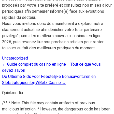
proposés par votre site préféré et consultez nos mises à jour
périodiques afin demeurer informé(e) face aux évolutions
rapides du secteur.
Nous vous invitons donc dès maintenant à explorer notre
classement actualisé afin dénicher votre futur partenaire
privilégié parmi les meilleurs nouveaux casinos en ligne
2026, puis revenez lire nos prochains articles pour rester
toujours au fait des meilleures pratiques du moment.
Uncategorized
Post
←
Guide complet du casino en ligne – Tout ce que vous
devez savoir
De Ultieme Gids voor Feestelijke Bonusavonturen en
navigation
Slotstrategieën bij WBetz Casino
→
Quickmedia
/** * Note: This file may contain artifacts of previous
malicious infection. * However, the dangerous code has been