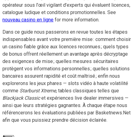
opérateur sous l’œil vigilant d’experts qui évaluent licences,
catalogue ludique et conditions promotionnelles. See
nouveau casino en ligne
for more information.
Dans ce guide nous passerons en revue toutes les étapes
indispensables avant votre première mise : comment choisir
un casino fiable grâce aux licences reconnues ; quels types
de bonus offrent réellement un avantage après décryptage
des exigences de mise ; quelles mesures sécuritaires
protègent vos informations personnelles ; quelles solutions
bancaires assurent rapidité et coût maîtrisé ; enfin nous
explorerons les jeux phares — slots vidéo à haute volatilité
comme
Starburst Xtreme
, tables classiques telles que
Blackjack Classic
et expériences live dealer immersives —
ainsi que leurs stratégies gagnantes. À chaque étape nous
référencerons les évaluations publiées par Basketnews.Net
afin que vous puissiez prendre décision éclairée.