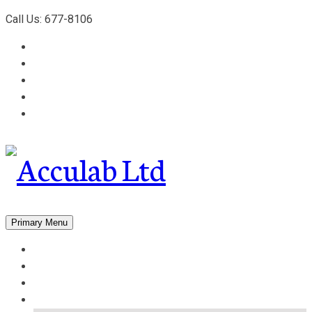
Skip
Call Us: 677-8106
to
content
Primary Menu
Home
Refund and Returns Policy
About us
Our Products