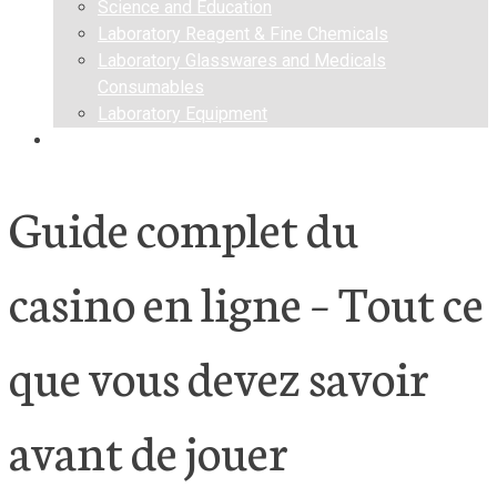
Science and Education
Laboratory Reagent & Fine Chemicals
Laboratory Glasswares and Medicals
Consumables
Laboratory Equipment
Contact us
Guide complet du
casino en ligne – Tout ce
que vous devez savoir
avant de jouer