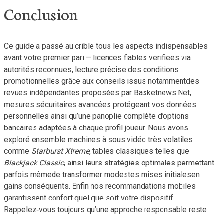
Conclusion
Ce guide a passé au crible tous les aspects indispensables
avant votre premier pari — licences fiables vérifiées via
autorités reconnues, lecture précise des conditions
promotionnelles grâce aux conseils issus notammentdes
revues indépendantes proposées par Basketnews.Net,
mesures sécuritaires avancées protégeant vos données
personnelles ainsi qu’une panoplie complète d’options
bancaires adaptées à chaque profil joueur.​ Nous avons
exploré ensemble machines à sous vidéo très volatiles
comme
Starburst Xtreme
, tables classiques telles que
Blackjack Classic
, ainsi leurs stratégies optimales permettant
parfois mêmede transformer modestes mises initiales​en
gains conséquents.​ Enfin nos recommandations mobiles
garantissent confort quel que soit votre dispositif.​
Rappelez‑vous toujours qu’une approche responsable reste