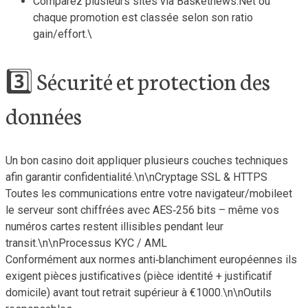
Comparez plusieurs sites via Basketnews.Net où
chaque promotion est classée selon son ratio
gain/effort.\
3️⃣ Sécurité et protection des
données
Un bon casino doit appliquer plusieurs couches techniques
afin garantir confidentialité.\n\nCryptage SSL & HTTPS
Toutes les communications entre votre navigateur/mobile​et
le serveur sont chiffrées avec AES‑256 bits – même vos
numéros cartes restent illisibles pendant leur
transit.\n\nProcessus KYC / AML
Conformément aux normes anti‑blanchiment européennes ils
exigent pièces justificatives (pièce identité + justificatif
domicile) avant tout retrait supérieur à €1000.\n\nOutils