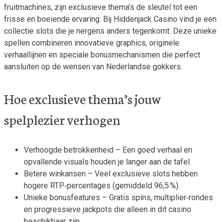
fruitmachines, zijn exclusieve thema’s de sleutel tot een
frisse en boeiende ervaring. Bij Hiddenjack Casino vind je een
collectie slots die je nergens anders tegenkomt. Deze unieke
spellen combineren innovatieve graphics, originele
verhaallijnen en speciale bonusmechanismen die perfect
aansluiten op de wensen van Nederlandse gokkers.
Hoe exclusieve thema’s jouw
spelplezier verhogen
Verhoogde betrokkenheid – Een goed verhaal en
opvallende visuals houden je langer aan de tafel.
Betere winkansen – Veel exclusieve slots hebben
hogere RTP‑percentages (gemiddeld 96,5 %).
Unieke bonusfeatures – Gratis spins, multiplier‑rondes
en progressieve jackpots die alleen in dit casino
beschikbaar zijn.