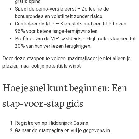
gratis spins.
Speel de demo‑versie eerst – Zo leer je de
bonusrondes en volatiliteit zonder risico.
Controleer de RTP – Kies slots met een RTP boven
96 % voor betere lange‑termijnwinsten.
Profiteer van de VIP‑cashback – High‑rollers kunnen tot
20 % van hun verliezen terugkrijgen.
Door deze stappen te volgen, maximaliseer je niet alleen je
plezier, maar ook je potentiële winst.
Hoe je snel kunt beginnen: Een
stap‑voor‑stap gids
Registreren op Hiddenjack Casino
Ga naar de startpagina en vul je gegevens in.