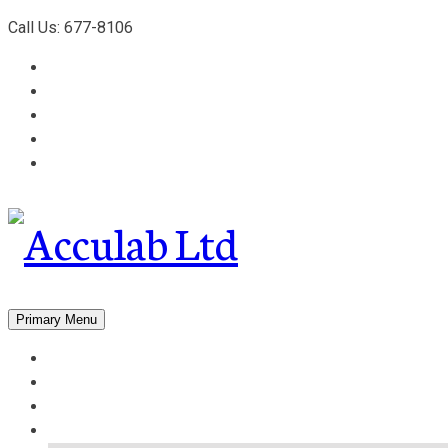
Skip
Call Us: 677-8106
to
content
Primary Menu
Home
Refund and Returns Policy
About us
Our Products