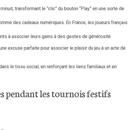
inuit, transformant le “clic” du bouton “Play” en une sorte de
comme des cadeaux numériques. En France, les joueurs français
ipants à associer leurs gains à des gestes de générosité.
 une excuse parfaite pour associer le plaisir du jeu à un acte de
s le tissu social, en renforçant les liens familiaux et en
s pendant les tournois festifs