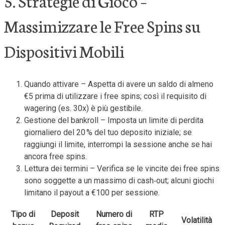
5. Strategie di Gioco –
Massimizzare le Free Spins su
Dispositivi Mobili
Quando attivare – Aspetta di avere un saldo di almeno
€5 prima di utilizzare i free spins; così il requisito di
wagering (es. 30x) è più gestibile.
Gestione del bankroll – Imposta un limite di perdita
giornaliero del 20 % del tuo deposito iniziale; se
raggiungi il limite, interrompi la sessione anche se hai
ancora free spins.
Lettura dei termini – Verifica se le vincite dei free spins
sono soggette a un massimo di cash‑out; alcuni giochi
limitano il payout a €100 per sessione.
Tipo di
Deposit
Numero di
RTP
Volatilità