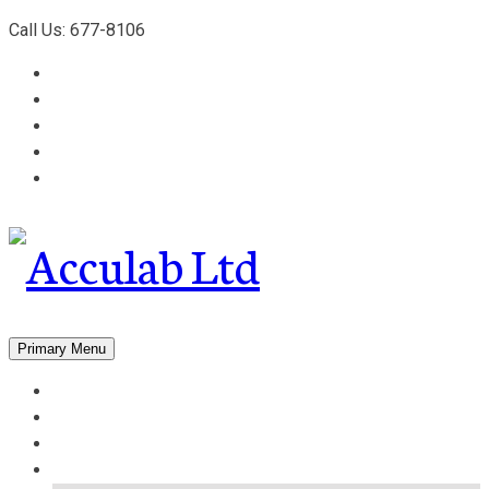
Skip
Call Us: 677-8106
to
content
Primary Menu
Home
Refund and Returns Policy
About us
Our Products