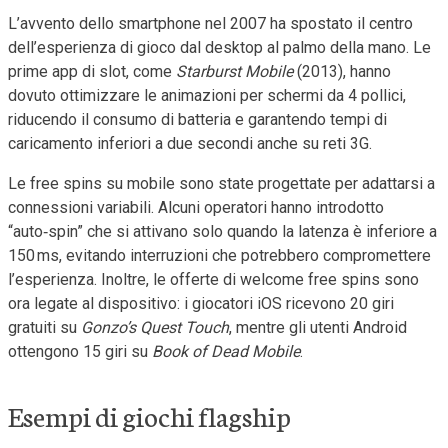
L’avvento dello smartphone nel 2007 ha spostato il centro
dell’esperienza di gioco dal desktop al palmo della mano. Le
prime app di slot, come
Starburst Mobile
(2013), hanno
dovuto ottimizzare le animazioni per schermi da 4 pollici,
riducendo il consumo di batteria e garantendo tempi di
caricamento inferiori a due secondi anche su reti 3G.
Le free spins su mobile sono state progettate per adattarsi a
connessioni variabili. Alcuni operatori hanno introdotto
“auto‑spin” che si attivano solo quando la latenza è inferiore a
150 ms, evitando interruzioni che potrebbero compromettere
l’esperienza. Inoltre, le offerte di welcome free spins sono
ora legate al dispositivo: i giocatori iOS ricevono 20 giri
gratuiti su
Gonzo’s Quest Touch
, mentre gli utenti Android
ottengono 15 giri su
Book of Dead Mobile
.
Esempi di giochi flagship