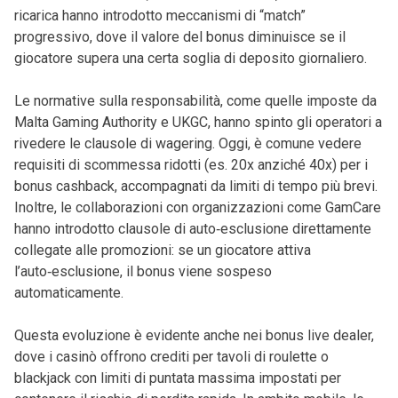
ricarica hanno introdotto meccanismi di “match”
progressivo, dove il valore del bonus diminuisce se il
giocatore supera una certa soglia di deposito giornaliero.
Le normative sulla responsabilità, come quelle imposte da
Malta Gaming Authority e UKGC, hanno spinto gli operatori a
rivedere le clausole di wagering. Oggi, è comune vedere
requisiti di scommessa ridotti (es. 20x anziché 40x) per i
bonus cashback, accompagnati da limiti di tempo più brevi.
Inoltre, le collaborazioni con organizzazioni come GamCare
hanno introdotto clausole di auto‑esclusione direttamente
collegate alle promozioni: se un giocatore attiva
l’auto‑esclusione, il bonus viene sospeso
automaticamente.
Questa evoluzione è evidente anche nei bonus live dealer,
dove i casinò offrono crediti per tavoli di roulette o
blackjack con limiti di puntata massima impostati per