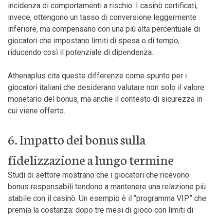
incidenza di comportamenti a rischio. I casinò certificati,
invece, ottengono un tasso di conversione leggermente
inferiore, ma compensano con una più alta percentuale di
giocatori che impostano limiti di spesa o di tempo,
riducendo così il potenziale di dipendenza.
Athenaplus cita queste differenze come spunto per i
giocatori italiani che desiderano valutare non solo il valore
monetario del bonus, ma anche il contesto di sicurezza in
cui viene offerto.
6. Impatto dei bonus sulla
fidelizzazione a lungo termine
Studi di settore mostrano che i giocatori che ricevono
bonus responsabili tendono a mantenere una relazione più
stabile con il casinò. Un esempio è il “programma VIP” che
premia la costanza: dopo tre mesi di gioco con limiti di