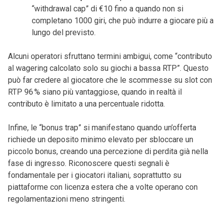
“withdrawal cap” di €10 fino a quando non si
completano 1000 giri, che può indurre a giocare più a
lungo del previsto.
Alcuni operatori sfruttano termini ambigui, come “contributo
al wagering calcolato solo su giochi a bassa RTP”. Questo
può far credere al giocatore che le scommesse su slot con
RTP 96 % siano più vantaggiose, quando in realtà il
contributo è limitato a una percentuale ridotta.
Infine, le “bonus trap” si manifestano quando un’offerta
richiede un deposito minimo elevato per sbloccare un
piccolo bonus, creando una percezione di perdita già nella
fase di ingresso. Riconoscere questi segnali è
fondamentale per i giocatori italiani, soprattutto su
piattaforme con licenza estera che a volte operano con
regolamentazioni meno stringenti.