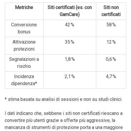
Metriche
Siti certificati (es. con
Siti non
GamCare)
certificati
Conversione
42 %
58 %
bonus
Attivazione
35 %
12 %
protezioni
Segnalazioni a
1,8 %
0,6 %
rischio
Incidenza
2,1 %
4,7 %
dipendenza*
* stima basata su analisi di sessioni e non su studi clinici.
I dati indicano che, sebbene i siti non certificati riescano a
convertire più utenti grazie a offerte più aggressive, la
mancanza di strumenti di protezione porta a una maggiore