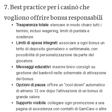
7. Best practice per i casinò che
vogliono offrire bonus responsabili
Trasparenza totale
: elencare in modo chiaro tutti i
termini, inclusi wagering, limiti di puntata e
scadenze.
Limiti di spesa integrati
: associare a ogni bonus un
tetto di deposito giornaliero o settimanale, con
possibilità di personalizzazione da parte del
giocatore.
Messaggi educativi
: inserire brevi consigli su
gestione del bankroll nelle schermate di attivazione
del bonus.
Opzioni di pausa
: offrire un “cool‑down” automatico
di almeno 12 ore dopo l’attivazione di un bonus di
grande valore.
Supporto visibile
: collegare ogni promozione a una
pagina di assistenza con contatti di GamCare o altre