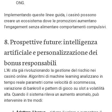
ONG.
Implementando queste linee guida, i casinò possono
creare un ecosistema dove le promozioni aumentano
l’engagement senza alimentare comportamenti compulsivi.
8. Prospettive future: intelligenza
artificiale e personalizzazione dei
bonus responsabili
L’AI sta già rivoluzionando la gestione del rischio nei
casinò online. Algoritmi di machine learning analizzano in
tempo reale parametri come velocità di scommessa,
variazione di bankroll e pattern di gioco su slot a volatilità
alta. Quando il sistema rileva un aumento anomalo, può
intervenire in tre modi: