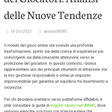
delle Nuove Tendenze
18 Oct 2025
abstract8585
Il mondo del gioco online sta vivendo una profonda
trasformazione, spinto sia dalla ricerca di esperienze più
coinvolgenti sia dalla crescente attenzione verso la
protezione del giocatore. In questo contesto, i bonus
rappresentano uno dei principali strumenti di attrazione, ma
la loro gestione responsabile è ormai un requisito
imprescindibile per garantire un equilibrio tra divertimento e
sicurezza.
Per chi desidera orientarsi verso piattaforme affidabili, è
utile consultare la guida di
migliori casino non AAMS
, dove
vengono elencate soluzioni con licenza estera che