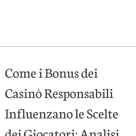
dei Giocatori: Analisi
delle Nuove Tendenze
Come i Bonus dei
Casinò Responsabili
Influenzano le Scelte
dei Giocatori: Analisi