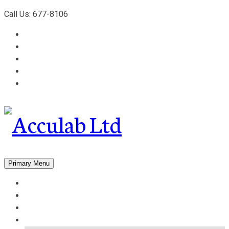
Skip
Call Us: 677-8106
to
content
Primary Menu
Home
Refund and Returns Policy
About us
Our Products