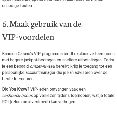
onnodige fouten.
6. Maak gebruik van de
VIP‑voordelen
Kansino Casino’s VIP‑programma biedt exclusieve toernooien
met hogere jackpot‑bedragen en snellere uitbetalingen. Zodra
je een bepaald
omzet‑niveau
bereikt, krijg je toegang tot een
persoonlijke accountmanager die je kan adviseren over de
beste toernooien.
Did You Know?
VIP‑leden ontvangen vaak een
cashback‑bonus
op verliezen tijdens toernooien, wat je totale
ROI (return on investment) kan verhogen.