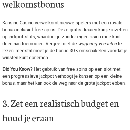
welkomstbonus
Kansino Casino verwelkomt nieuwe spelers met een royale
bonus inclusief free spins. Deze gratis draaien kun je inzetten
op jackpot‑slots, waardoor je zonder eigen risico mee kunt
doen aan toernooien. Vergeet niet de
wagering‑vereisten
te
lezen; meestal moet je de bonus 30 × omschakelen voordat je
winsten kunt opnemen.
Did You Know?
Het gebruik van free spins op een slot met
een progressieve jackpot verhoogt je kansen op een kleine
bonus, maar het kan ook de weg naar de grote jackpot ebben.
3. Zet een realistisch budget en
houd je eraan