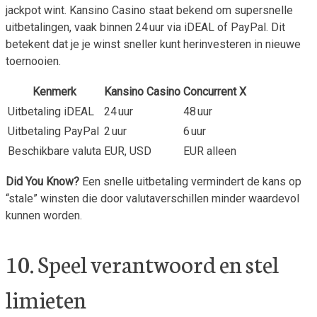
jackpot wint. Kansino Casino staat bekend om supersnelle
uitbetalingen, vaak binnen 24 uur via iDEAL of PayPal. Dit
betekent dat je je winst sneller kunt herinvesteren in nieuwe
toernooien.
Kenmerk
Kansino Casino
Concurrent X
Uitbetaling iDEAL
24 uur
48 uur
Uitbetaling PayPal
2 uur
6 uur
Beschikbare valuta
EUR, USD
EUR alleen
Did You Know?
Een snelle uitbetaling vermindert de kans op
“stale” winsten die door valutaverschillen minder waardevol
kunnen worden.
10. Speel verantwoord en stel
limieten