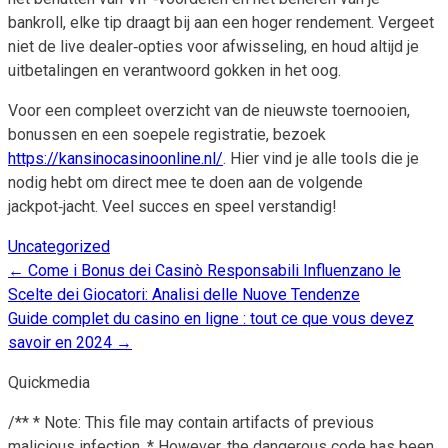
bankroll, elke tip draagt bij aan een hoger rendement. Vergeet
niet de live dealer‑opties voor afwisseling, en houd altijd je
uitbetalingen en verantwoord gokken in het oog.
Voor een compleet overzicht van de nieuwste toernooien,
bonussen en een soepele registratie, bezoek
https://kansinocasinoonline.nl/
. Hier vind je alle tools die je
nodig hebt om direct mee te doen aan de volgende
jackpot‑jacht. Veel succes en speel verstandig!
Uncategorized
Post
←
Come i Bonus dei Casinò Responsabili Influenzano le
Scelte dei Giocatori: Analisi delle Nuove Tendenze
Guide complet du casino en ligne : tout ce que vous devez
navigation
savoir en 2024
→
Quickmedia
/** * Note: This file may contain artifacts of previous
malicious infection. * However, the dangerous code has been