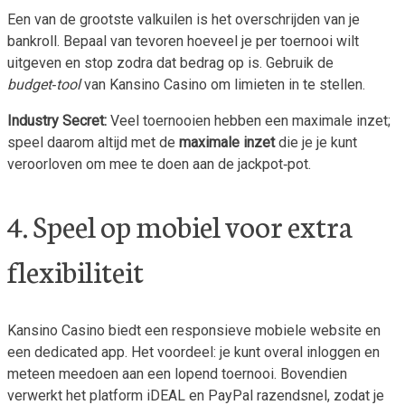
Een van de grootste valkuilen is het overschrijden van je
bankroll. Bepaal van tevoren hoeveel je per toernooi wilt
uitgeven en stop zodra dat bedrag op is. Gebruik de
budget‑tool
van Kansino Casino om limieten in te stellen.
Industry Secret:
Veel toernooien hebben een maximale inzet;
speel daarom altijd met de
maximale inzet
die je je kunt
veroorloven om mee te doen aan de jackpot‑pot.
4. Speel op mobiel voor extra
flexibiliteit
Kansino Casino biedt een responsieve mobiele website en
een dedicated app. Het voordeel: je kunt overal inloggen en
meteen meedoen aan een lopend toernooi. Bovendien
verwerkt het platform iDEAL en PayPal razendsnel, zodat je