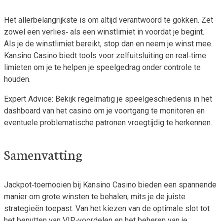
Het allerbelangrijkste is om altijd verantwoord te gokken. Zet
zowel een verlies‑ als een winstlimiet in voordat je begint.
Als je de winstlimiet bereikt, stop dan en neem je winst mee.
Kansino Casino biedt tools voor zelfuitsluiting en real‑time
limieten om je te helpen je speelgedrag onder controle te
houden.
Expert Advice: Bekijk regelmatig je speelgeschiedenis in het
dashboard van het casino om je voortgang te monitoren en
eventuele problematische patronen vroegtijdig te herkennen.
Samenvatting
Jackpot‑toernooien bij Kansino Casino bieden een spannende
manier om grote winsten te behalen, mits je de juiste
strategieën toepast. Van het kiezen van de optimale slot tot
het benutten van VIP‑voordelen en het beheren van je