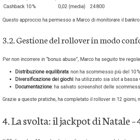
Cashback 10 %
0,02 (media)
24 800
Questo approccio ha permesso a Marco di monitorare il bankroll 
3.2. Gestione del rollover in modo con
Per non incorrere in “bonus abuse”, Marco ha seguito tre regol
Distribuzione equilibrata
: non ha scommesso più del 10 % 
Diversificazione dei giochi
: ha utilizzato sia slot a bassa
Documentazione
: ha salvato screenshot delle scommesse 
Grazie a queste pratiche, ha completato il rollover in 12 giorni
4. La svolta: il jackpot di Natale –