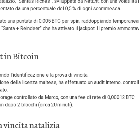
alizio, “Santa’s Riches”, sviluppata da NetEnt, con una volatilit
imentato da una percentuale del 0,5 % di ogni scommessa.
o una puntata di 0,005 BTC per spin, raddoppiando temporaneamen
Santa + Reindeer” che ha attivato il jackpot. Il premio ammontava
t in Bitcoin
ndo l’identificazione e la prova di vincita.
ione della licenza maltese, ha effettuato un audit interno, control
ato.
 storage controllato da Marco, con una fee di rete di 0,00012 BTC.
n dopo 2 blocchi (circa 20 minuti).
a vincita natalizia