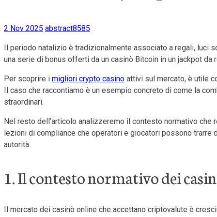
2 Nov 2025
abstract8585
Il periodo natalizio è tradizionalmente associato a regali, luci sc
una serie di bonus offerti da un casinò Bitcoin in un jackpot da
Per scoprire i
migliori crypto casino
attivi sul mercato, è utile 
Il caso che raccontiamo è un esempio concreto di come la combi
straordinari.
Nel resto dell’articolo analizzeremo il contesto normativo che rego
lezioni di compliance che operatori e giocatori possono trarre d
autorità.
1. Il contesto normativo dei casin
Il mercato dei casinò online che accettano criptovalute è cresc