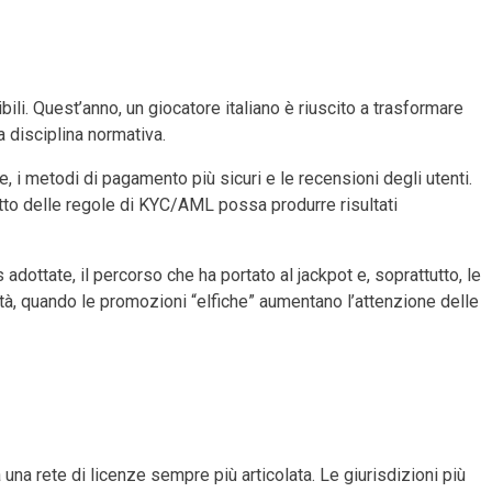
ibili. Quest’anno, un giocatore italiano è riuscito a trasformare
a disciplina normativa.
e, i metodi di pagamento più sicuri e le recensioni degli utenti.
tto delle regole di KYC/AML possa produrre risultati
 adottate, il percorso che ha portato al jackpot e, soprattutto, le
ità, quando le promozioni “elfiche” aumentano l’attenzione delle
na rete di licenze sempre più articolata. Le giurisdizioni più