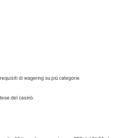
 requisiti di wagering su più categorie.
ltese del casinò.