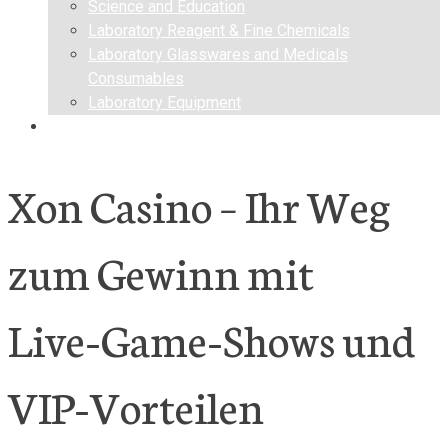
Science and Education
Laboratory Reagent & Fine Chemicals
Laboratory Glasswares and Medicals
Consumables
Laboratory Equipment
Contact us
Xon Casino – Ihr Weg
zum Gewinn mit
Live‑Game‑Shows und
VIP‑Vorteilen