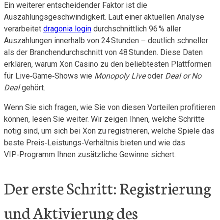
Ein weiterer entscheidender Faktor ist die
Auszahlungsgeschwindigkeit. Laut einer aktuellen Analyse
verarbeitet
dragonia login
durchschnittlich 96 % aller
Auszahlungen innerhalb von 24 Stunden – deutlich schneller
als der Branchendurchschnitt von 48 Stunden. Diese Daten
erklären, warum Xon Casino zu den beliebtesten Plattformen
für Live‑Game‑Shows wie
Monopoly Live
oder
Deal or No
Deal
gehört.
Wenn Sie sich fragen, wie Sie von diesen Vorteilen profitieren
können, lesen Sie weiter. Wir zeigen Ihnen, welche Schritte
nötig sind, um sich bei Xon zu registrieren, welche Spiele das
beste Preis‑Leistungs‑Verhältnis bieten und wie das
VIP‑Programm Ihnen zusätzliche Gewinne sichert.
Der erste Schritt: Registrierung
und Aktivierung des