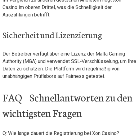
Casino im oberen Drittel, was die Schnelligkeit der
Auszahlungen betrifft.
Sicherheit und Lizenzierung
Der Betreiber verfügt über eine Lizenz der Malta Gaming
Authority (MGA) und verwendet SSL‑Verschlüsselung, um Ihre
Daten zu schützen. Die Plattform wird regelmäßig von
unabhängigen Prüflabors auf Fairness getestet.
FAQ – Schnellantworten zu den
wichtigsten Fragen
Q: Wie lange dauert die Registrierung bei Xon Casino?