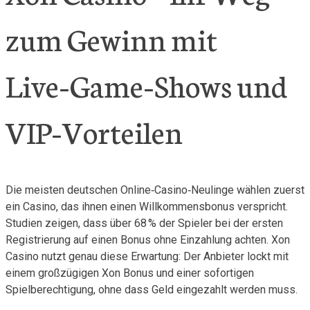
zum Gewinn mit
Live‑Game‑Shows und
VIP‑Vorteilen
Die meisten deutschen Online‑Casino‑Neulinge wählen zuerst
ein Casino, das ihnen einen Willkommensbonus verspricht.
Studien zeigen, dass über 68 % der Spieler bei der ersten
Registrierung auf einen Bonus ohne Einzahlung achten. Xon
Casino nutzt genau diese Erwartung: Der Anbieter lockt mit
einem großzügigen Xon Bonus und einer sofortigen
Spielberechtigung, ohne dass Geld eingezahlt werden muss.