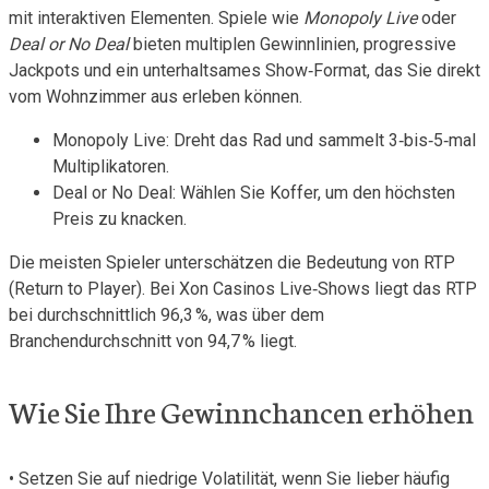
mit interaktiven Elementen. Spiele wie
Monopoly Live
oder
Deal or No Deal
bieten multiplen Gewinnlinien, progressive
Jackpots und ein unterhaltsames Show‑Format, das Sie direkt
vom Wohnzimmer aus erleben können.
Monopoly Live: Dreht das Rad und sammelt 3‑bis‑5‑mal
Multiplikatoren.
Deal or No Deal: Wählen Sie Koffer, um den höchsten
Preis zu knacken.
Die meisten Spieler unterschätzen die Bedeutung von RTP
(Return to Player). Bei Xon Casinos Live‑Shows liegt das RTP
bei durchschnittlich 96,3 %, was über dem
Branchendurchschnitt von 94,7 % liegt.
Wie Sie Ihre Gewinnchancen erhöhen
• Setzen Sie auf niedrige Volatilität, wenn Sie lieber häufig