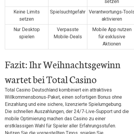
setzen
Keine Limits
Spielsuchtgefahr
Verantwortungs‑Tool
setzen
aktivieren
Nur Desktop
Verpasste
Mobile App nutzen
spielen
Mobile‑Deals
für exklusive
Aktionen
Fazit: Ihr Weihnachtsgewinn
wartet bei Total Casino
Total Casino Deutschland kombiniert ein attraktives
Willkommensbonus‑Paket, einen sofortigen Bonus ohne
Einzahlung und eine sichere, lizenzierte Spielumgebung.
Die schnellen Auszahlungen, der 24/7‑Live‑Support und die
mobile Optimierung machen das Casino zu einer
erstklassigen Wahl für Spieler aller Erfahrungsstufen.
Nutzen Sie die vorgestellten Tipps, spielen Sie