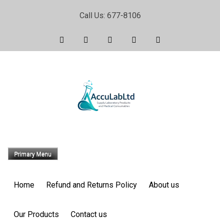
Skip
Call Us: 677-8106
to
content
Primary Menu
Home
Refund and Returns Policy
About us
Our Products
Contact us