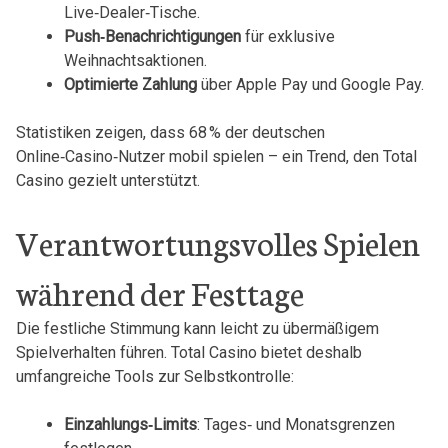
Live‑Dealer‑Tische.
Push‑Benachrichtigungen
für exklusive
Weihnachtsaktionen.
Optimierte Zahlung
über Apple Pay und Google Pay.
Statistiken zeigen, dass 68 % der deutschen
Online‑Casino‑Nutzer mobil spielen – ein Trend, den Total
Casino gezielt unterstützt.
Verantwortungsvolles Spielen
während der Festtage
Die festliche Stimmung kann leicht zu übermäßigem
Spielverhalten führen. Total Casino bietet deshalb
umfangreiche Tools zur Selbstkontrolle:
Einzahlungs‑Limits
: Tages‑ und Monatsgrenzen