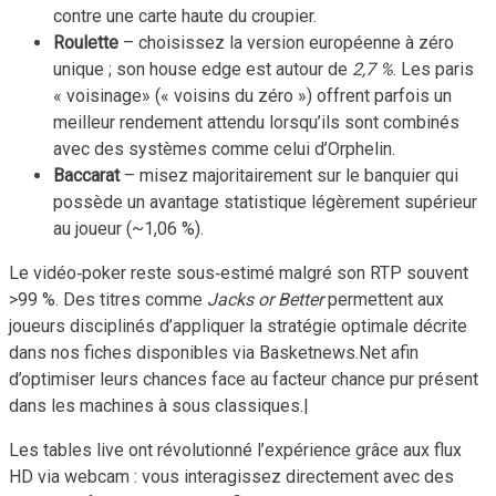
contre une carte haute du croupier.
Roulette
– choisissez la version européenne à zéro
unique ; son house edge est autour de
2,7 %
. Les paris
« voisinage» (« voisins du zéro ») offrent parfois un
meilleur rendement attendu lorsqu’ils sont combinés
avec des systèmes comme celui d’Orphelin.
Baccarat
– misez majoritairement sur le banquier qui
possède un avantage statistique légèrement supérieur
au joueur (~1,06 %).
Le vidéo‑poker reste sous‑estimé malgré son RTP souvent
>99 %. Des titres comme
Jacks or Better
permettent aux
joueurs disciplinés d’appliquer la stratégie optimale décrite
dans nos fiches disponibles via Basketnews.Net afin
d’optimiser leurs chances face au facteur chance pur présent
dans les machines à sous classiques.|
Les tables live ont révolutionné l’expérience grâce aux flux
HD via webcam : vous interagissez directement avec des