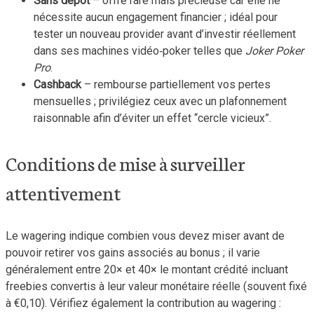
Sans dépôt
– offre rare mais précieuse car elle ne
nécessite aucun engagement financier ; idéal pour
tester un nouveau provider avant d’investir réellement
dans ses machines vidéo‑poker telles que
Joker Poker
Pro
.
Cashback
– rembourse partiellement vos pertes
mensuelles ; privilégiez ceux avec un plafonnement
raisonnable afin d’éviter un effet “cercle vicieux”.
Conditions de mise à surveiller
attentivement
Le wagering indique combien vous devez miser avant de
pouvoir retirer vos gains associés au bonus ; il varie
généralement entre 20× et 40× le montant crédité incluant
freebies convertis à leur valeur monétaire réelle (souvent fixé
à €0,10). Vérifiez également la contribution au wagering :