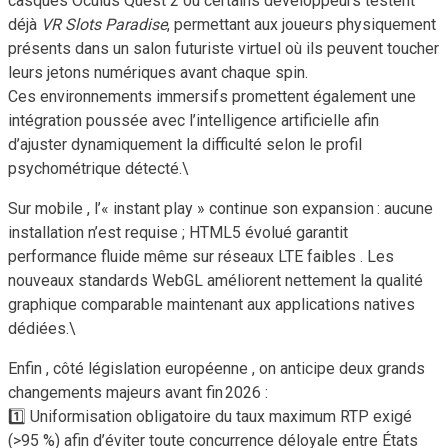
casques Oculus Quest 2 où certains développeurs testent
déjà
VR Slots Paradise
, permettant aux joueurs physiquement
présents dans un salon futuriste virtuel où ils peuvent toucher
leurs jetons numériques avant chaque spin.
Ces environnements immersifs promettent également une
intégration poussée avec l’intelligence artificielle afin
d’ajuster dynamiquement la difficulté selon le profil
psychométrique détecté.\
Sur mobile , l’« instant play » continue son expansion : aucune
installation n’est requise ; HTML5 évolué garantit
performance fluide même sur réseaux LTE faibles . Les
nouveaux standards WebGL améliorent nettement la qualité
graphique comparable maintenant aux applications natives
dédiées.\
Enfin , côté législation européenne , on anticipe deux grands
changements majeurs avant fin 2026 :
1️⃣ Uniformisation obligatoire du taux maximum RTP exigé
(>95 %) afin d’éviter toute concurrence déloyale entre États