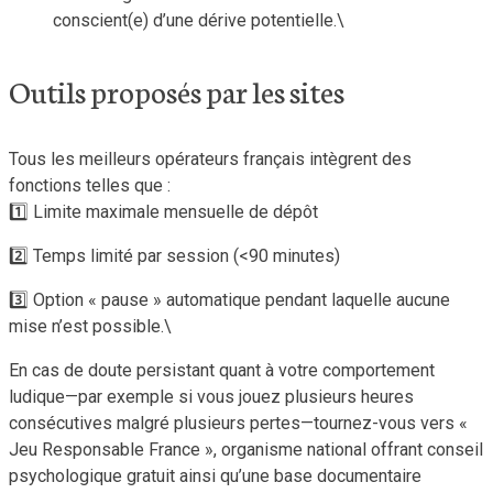
conscient(e) d’une dérive potentielle.\
Outils proposés par les sites
Tous les meilleurs opérateurs français intègrent des
fonctions telles que :
1️⃣ Limite maximale mensuelle de dépôt
2️⃣ Temps limité par session (<90 minutes)
3️⃣ Option « pause » automatique pendant laquelle aucune
mise n’est possible.\
En cas de doute persistant quant à votre comportement
ludique—par exemple si vous jouez plusieurs heures
consécutives malgré plusieurs pertes—tournez-vous vers «
Jeu Responsable France », organisme national offrant conseil
psychologique gratuit ainsi qu’une base documentaire