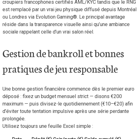
croupiers francophones certifiés AML/KYC tandis que le RNG
est remplacé par un vrai jeu physique diffusé depuis Montréal
ou Londres via Evolution Gaming®. Le principal avantage
réside dans la transparence visuelle ainsi qu’une ambiance
sociale rappelant celle d’un vrai salon réel.
Gestion de bankroll et bonnes
pratiques de jeu responsable
Une bonne gestion financière commence dès le premier euro
déposé : fixez un budget mensuel strict — disons €200
maximum — puis divisez-le quotidiennement (€10–€20) afin
d’éviter toute tentation impulsive après une série perdante
prolongée.
Utilisez toujours une feuille Excel simple :