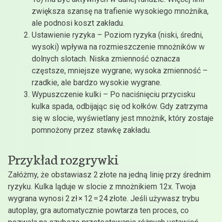
zwiększa szansę na trafienie wysokiego mnożnika,
ale podnosi koszt zakładu.
Ustawienie ryzyka – Poziom ryzyka (niski, średni,
wysoki) wpływa na rozmieszczenie mnożników w
dolnych slotach. Niska zmienność oznacza
częstsze, mniejsze wygrane; wysoka zmienność –
rzadkie, ale bardzo wysokie wygrane.
Wypuszczenie kulki – Po naciśnięciu przycisku
kulka spada, odbijając się od kołków. Gdy zatrzyma
się w slocie, wyświetlany jest mnożnik, który zostaje
pomnożony przez stawkę zakładu.
Przykład rozgrywki
Załóżmy, że obstawiasz 2 złote na jedną linię przy średnim
ryzyku. Kulka ląduje w slocie z mnożnikiem 12x. Twoja
wygrana wynosi 2 zł × 12 = 24 złote. Jeśli używasz trybu
autoplay, gra automatycznie powtarza ten proces, co