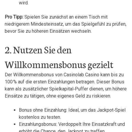
wird.
Pro Tipp:
Spielen Sie zunächst an einem Tisch mit
niedrigerem Mindesteinsatz, um das Spielgefühl zu prüfen,
bevor Sie zu höheren Einsätzen wechseln.
2. Nutzen Sie den
Willkommensbonus gezielt
Der Willkommensbonus von Casinolab Casino kann bis zu
100 % auf die ersten Einzahlungen betragen. Dieser Bonus
kann als zusätzlicher Spielkapital‑Puffer dienen, um höhere
Einsätze zu tätigen, ohne eigenes Geld zu riskieren.
Bonus ohne Einzahlung: Ideal, um das Jackpot‑Spiel
kostenlos zu testen.
Einzahlungsbonus: Verdoppelt Ihre Einsatzkraft und
erhöht die Chance, den Jackpot zu treffen.