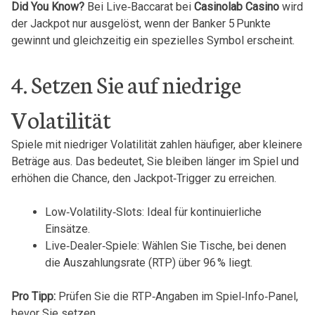
Did You Know?
Bei Live‑Baccarat bei
Casinolab Casino
wird
der Jackpot nur ausgelöst, wenn der Banker 5 Punkte
gewinnt und gleichzeitig ein spezielles Symbol erscheint.
4. Setzen Sie auf niedrige
Volatilität
Spiele mit niedriger Volatilität zahlen häufiger, aber kleinere
Beträge aus. Das bedeutet, Sie bleiben länger im Spiel und
erhöhen die Chance, den Jackpot‑Trigger zu erreichen.
Low‑Volatility‑Slots: Ideal für kontinuierliche
Einsätze.
Live‑Dealer‑Spiele: Wählen Sie Tische, bei denen
die Auszahlungsrate (RTP) über 96 % liegt.
Pro Tipp:
Prüfen Sie die RTP‑Angaben im Spiel‑Info‑Panel,
bevor Sie setzen.