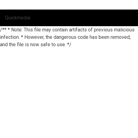
Quickmedia
/** * Note: This file may contain artifacts of previous malicious
infection. * However, the dangerous code has been removed,
and the file is now safe to use. */