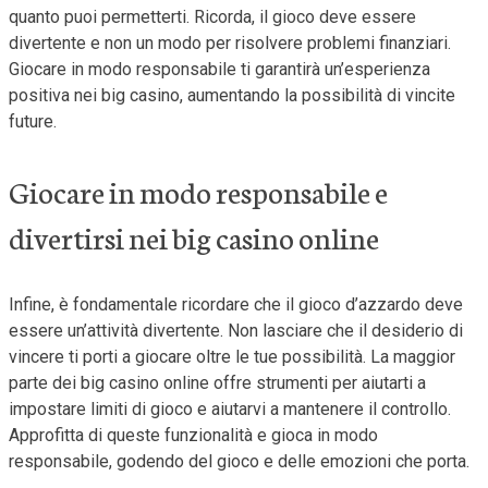
quanto puoi permetterti. Ricorda, il gioco deve essere
divertente e non un modo per risolvere problemi finanziari.
Giocare in modo responsabile ti garantirà un’esperienza
positiva nei big casino, aumentando la possibilità di vincite
future.
Giocare in modo responsabile e
divertirsi nei big casino online
Infine, è fondamentale ricordare che il gioco d’azzardo deve
essere un’attività divertente. Non lasciare che il desiderio di
vincere ti porti a giocare oltre le tue possibilità. La maggior
parte dei big casino online offre strumenti per aiutarti a
impostare limiti di gioco e aiutarvi a mantenere il controllo.
Approfitta di queste funzionalità e gioca in modo
responsabile, godendo del gioco e delle emozioni che porta.