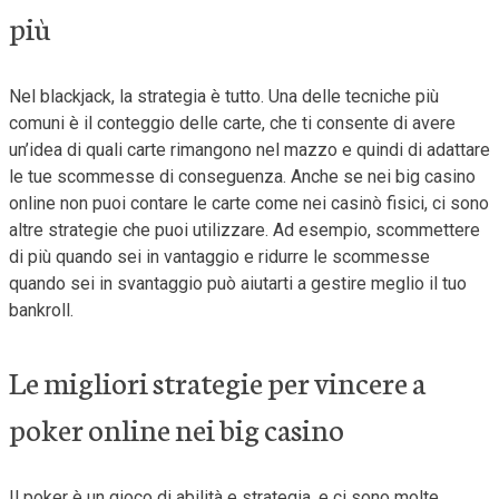
più
Nel blackjack, la strategia è tutto. Una delle tecniche più
comuni è il conteggio delle carte, che ti consente di avere
un’idea di quali carte rimangono nel mazzo e quindi di adattare
le tue scommesse di conseguenza. Anche se nei big casino
online non puoi contare le carte come nei casinò fisici, ci sono
altre strategie che puoi utilizzare. Ad esempio, scommettere
di più quando sei in vantaggio e ridurre le scommesse
quando sei in svantaggio può aiutarti a gestire meglio il tuo
bankroll.
Le migliori strategie per vincere a
poker online nei big casino
Il poker è un gioco di abilità e strategia, e ci sono molte