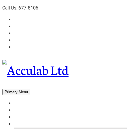
Skip
Call Us: 677-8106
to
content
Primary Menu
Home
Refund and Returns Policy
About us
Our Products