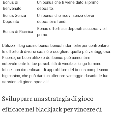
Bonus di
Un bonus che ti viene dato al primo
Benvenuto
deposito.
Bonus Senza
Un bonus che ricevi senza dover
Deposito
depositare fondi.
Bonus offerti sui depositi successivi al
Bonus di Ricarica
primo.
Utilizza il big casino bonus bonusfinder italia per confrontare
le offerte di diversi casinò e scegliere quella più vantaggiosa.
Ricorda, un buon utilizzo dei bonus può aumentare
notevolmente le tue possibilità di vincita a lungo termine.
Infine, non dimenticare di approfittare del bonus compleanno
big casino, che può darti un ulteriore vantaggio durante le tue
sessioni di gioco speciali!
Sviluppare una strategia di gioco
efficace nel blackjack per vincere di