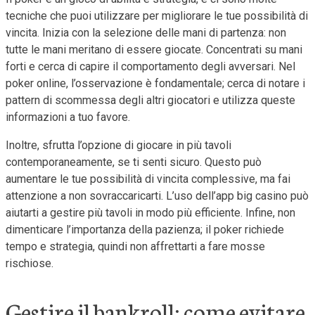
tecniche che puoi utilizzare per migliorare le tue possibilità di
vincita. Inizia con la selezione delle mani di partenza: non
tutte le mani meritano di essere giocate. Concentrati su mani
forti e cerca di capire il comportamento degli avversari. Nel
poker online, l’osservazione è fondamentale; cerca di notare i
pattern di scommessa degli altri giocatori e utilizza queste
informazioni a tuo favore.
Inoltre, sfrutta l’opzione di giocare in più tavoli
contemporaneamente, se ti senti sicuro. Questo può
aumentare le tue possibilità di vincita complessive, ma fai
attenzione a non sovraccaricarti. L’uso dell’app big casino può
aiutarti a gestire più tavoli in modo più efficiente. Infine, non
dimenticare l’importanza della pazienza; il poker richiede
tempo e strategia, quindi non affrettarti a fare mosse
rischiose.
Gestire il bankroll: come evitare