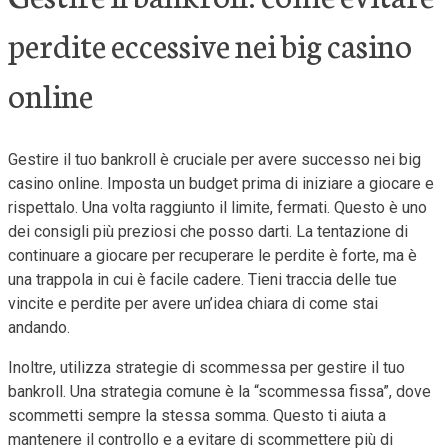
perdite eccessive nei big casino
online
Gestire il tuo bankroll è cruciale per avere successo nei big
casino online. Imposta un budget prima di iniziare a giocare e
rispettalo. Una volta raggiunto il limite, fermati. Questo è uno
dei consigli più preziosi che posso darti. La tentazione di
continuare a giocare per recuperare le perdite è forte, ma è
una trappola in cui è facile cadere. Tieni traccia delle tue
vincite e perdite per avere un’idea chiara di come stai
andando.
Inoltre, utilizza strategie di scommessa per gestire il tuo
bankroll. Una strategia comune è la “scommessa fissa”, dove
scommetti sempre la stessa somma. Questo ti aiuta a
mantenere il controllo e a evitare di scommettere più di