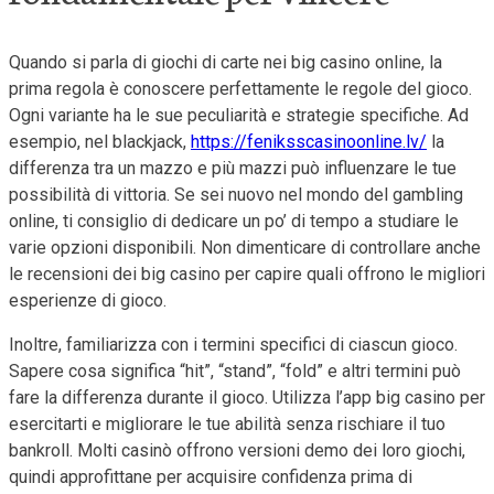
Quando si parla di giochi di carte nei big casino online, la
prima regola è conoscere perfettamente le regole del gioco.
Ogni variante ha le sue peculiarità e strategie specifiche. Ad
esempio, nel blackjack,
https://feniksscasinoonline.lv/
la
differenza tra un mazzo e più mazzi può influenzare le tue
possibilità di vittoria. Se sei nuovo nel mondo del gambling
online, ti consiglio di dedicare un po’ di tempo a studiare le
varie opzioni disponibili. Non dimenticare di controllare anche
le recensioni dei big casino per capire quali offrono le migliori
esperienze di gioco.
Inoltre, familiarizza con i termini specifici di ciascun gioco.
Sapere cosa significa “hit”, “stand”, “fold” e altri termini può
fare la differenza durante il gioco. Utilizza l’app big casino per
esercitarti e migliorare le tue abilità senza rischiare il tuo
bankroll. Molti casinò offrono versioni demo dei loro giochi,
quindi approfittane per acquisire confidenza prima di