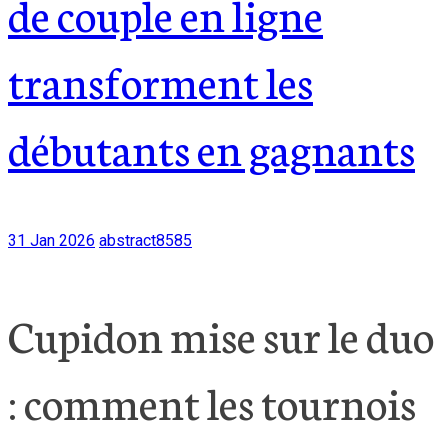
de couple en ligne
transforment les
débutants en gagnants
31 Jan 2026
abstract8585
Cupidon mise sur le duo
: comment les tournois