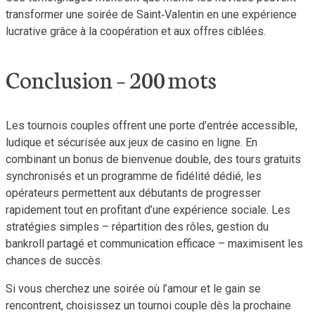
transformer une soirée de Saint‑Valentin en une expérience
lucrative grâce à la coopération et aux offres ciblées.
Conclusion – 200 mots
Les tournois couples offrent une porte d’entrée accessible,
ludique et sécurisée aux jeux de casino en ligne. En
combinant un bonus de bienvenue double, des tours gratuits
synchronisés et un programme de fidélité dédié, les
opérateurs permettent aux débutants de progresser
rapidement tout en profitant d’une expérience sociale. Les
stratégies simples – répartition des rôles, gestion du
bankroll partagé et communication efficace – maximisent les
chances de succès.
Si vous cherchez une soirée où l’amour et le gain se
rencontrent, choisissez un tournoi couple dès la prochaine