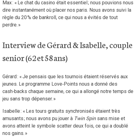
Max : « Le chat du casino était essentiel ; nous pouvions nous
dire instantanément où placer nos paris. Nous avons suivi la
règle du 20 % de bankroll, ce qui nous a évités de tout
perdre. »
Interview de Gérard & Isabelle, couple
senior (62 et 58 ans)
Gérard : « Je pensais que les tournois étaient réservés aux
jeunes. Le programme Love‑Points nous a donné des
cash‑backs chaque semaine, ce qui a allongé notre temps de
jeu sans trop dépenser. »
Isabelle : « Les tours gratuits synchronisés étaient très
amusants ; nous avons pu jouer à
Twin Spin
sans mise et
avons atteint le symbole scatter deux fois, ce qui a doublé
nos gains. »