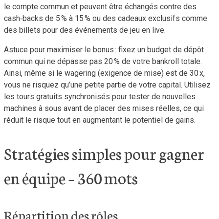
le compte commun et peuvent être échangés contre des
cash‑backs de 5 % à 15 % ou des cadeaux exclusifs comme
des billets pour des événements de jeu en live.
Astuce pour maximiser le bonus : fixez un budget de dépôt
commun qui ne dépasse pas 20 % de votre bankroll totale.
Ainsi, même si le wagering (exigence de mise) est de 30 x,
vous ne risquez qu’une petite partie de votre capital. Utilisez
les tours gratuits synchronisés pour tester de nouvelles
machines à sous avant de placer des mises réelles, ce qui
réduit le risque tout en augmentant le potentiel de gains.
Stratégies simples pour gagner
en équipe – 360 mots
Répartition des rôles