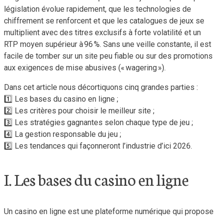
législation évolue rapidement, que les technologies de
chiffrement se renforcent et que les catalogues de jeux se
multiplient avec des titres exclusifs à forte volatilité et un
RTP moyen supérieur à 96 %. Sans une veille constante, il est
facile de tomber sur un site peu fiable ou sur des promotions
aux exigences de mise abusives (« wagering »).
Dans cet article nous décortiquons cinq grandes parties :
1️⃣ Les bases du casino en ligne ;
2️⃣ Les critères pour choisir le meilleur site ;
3️⃣ Les stratégies gagnantes selon chaque type de jeu ;
4️⃣ La gestion responsable du jeu ;
5️⃣ Les tendances qui façonneront l’industrie d’ici 2026.
I. Les bases du casino en ligne
Un casino en ligne est une plateforme numérique qui propose