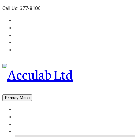
Skip
Call Us: 677-8106
to
content
Primary Menu
Home
Refund and Returns Policy
About us
Our Products