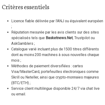
Critères essentiels
Licence fiable délivrée par l’ANJ ou équivalent européen
;
Réputation mesurée par les avis clients sur des sites
spécialisés tels que
Basketnews.Net
, Trustpilot ou
AskGamblers ;
Catalogue varié incluant plus de 1500 titres différents
dont au moins 200 machines à sous nouvelles chaque
mois ;
Méthodes de paiement diversifiées : cartes
Visa/MasterCard, portefeuilles électroniques comme
Skrill ou Neteller, ainsi que crypto‑monnaies majeures
(BTC/ETH) ;
Service client multilingue disponible 24/7 via chat live
ou email.