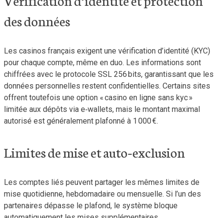
Vérification d’identité et protection
des données
Les casinos français exigent une vérification d’identité (KYC)
pour chaque compte, même en duo. Les informations sont
chiffrées avec le protocole SSL 256 bits, garantissant que les
données personnelles restent confidentielles. Certains sites
offrent toutefois une option « casino en ligne sans kyc »
limitée aux dépôts via e‑wallets, mais le montant maximal
autorisé est généralement plafonné à 1 000 €.
Limites de mise et auto‑exclusion
Les comptes liés peuvent partager les mêmes limites de
mise quotidienne, hebdomadaire ou mensuelle. Si l’un des
partenaires dépasse le plafond, le système bloque
automatiquement les mises supplémentaires.