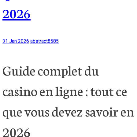
2026
31 Jan 2026
abstract8585
Guide complet du
casino en ligne : tout ce
que vous devez savoir en
2026