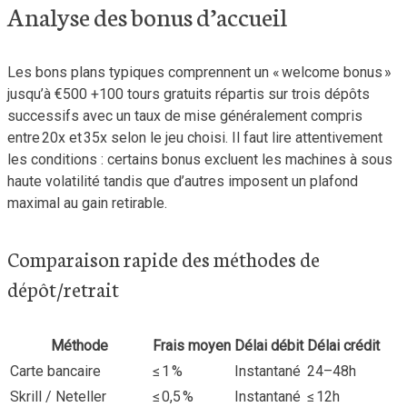
Analyse des bonus d’accueil
Les bons plans typiques comprennent un « welcome bonus »
jusqu’à €500 +100 tours gratuits répartis sur trois dépôts
successifs avec un taux de mise généralement compris
entre 20x et 35x selon le jeu choisi. Il faut lire attentivement
les conditions : certains bonus excluent les machines à sous
haute volatilité tandis que d’autres imposent un plafond
maximal au gain retirable.
Comparaison rapide des méthodes de
dépôt/retrait
Méthode
Frais moyen
Délai débit
Délai crédit
Carte bancaire
≤ 1 %
Instantané
24–48h
Skrill / Neteller
≤ 0,5 %
Instantané
≤ 12h