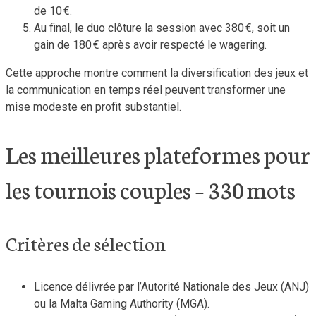
de 10 €.
Au final, le duo clôture la session avec 380 €, soit un
gain de 180 € après avoir respecté le wagering.
Cette approche montre comment la diversification des jeux et
la communication en temps réel peuvent transformer une
mise modeste en profit substantiel.
Les meilleures plateformes pour
les tournois couples – 330 mots
Critères de sélection
Licence délivrée par l’Autorité Nationale des Jeux (ANJ)
ou la Malta Gaming Authority (MGA).