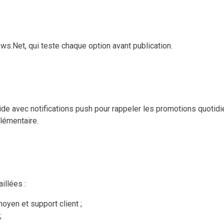
s.Net, qui teste chaque option avant publication.
uide avec notifications push pour rappeler les promotions quoti
lémentaire.
illées :
yen et support client ;
;