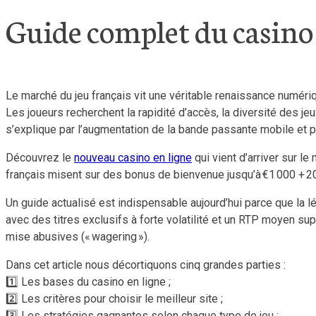
Guide complet du casino e
Le marché du jeu français vit une véritable renaissance numér
Les joueurs recherchent la rapidité d’accès, la diversité des j
s’explique par l’augmentation de la bande passante mobile et p
Découvrez le
nouveau casino en ligne
qui vient d’arriver sur 
français misent sur des bonus de bienvenue jusqu’à €1 000 + 2
Un guide actualisé est indispensable aujourd’hui parce que la l
avec des titres exclusifs à forte volatilité et un RTP moyen sup
mise abusives (« wagering »).
Dans cet article nous décortiquons cinq grandes parties :
1️⃣ Les bases du casino en ligne ;
2️⃣ Les critères pour choisir le meilleur site ;
3️⃣ Les stratégies gagnantes selon chaque type de jeu ;