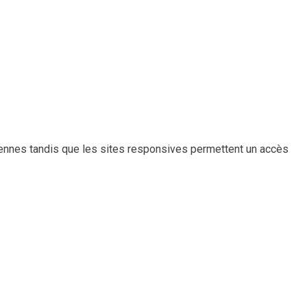
diennes tandis que les sites responsives permettent un accès