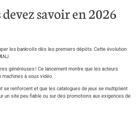
s devez savoir en 2026
imper les bankrolls dès les premiers dépôts. Cette évolution
’ANJ.
offres généreuses ! Ce lancement montre que les acteurs
es machines à sous vidéo.
t se renforcent et que les catalogues de jeux se multiplient
 sur un site peu fiable ou sur des promotions aux exigences de