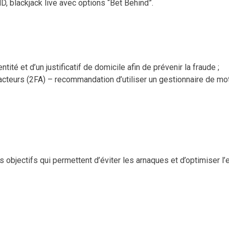
HD, blackjack live avec options “Bet Behind”.
tité et d’un justificatif de domicile afin de prévenir la fraude ;
 facteurs (2FA) – recommandation d’utiliser un gestionnaire de 
 objectifs qui permettent d’éviter les arnaques et d’optimiser l’e