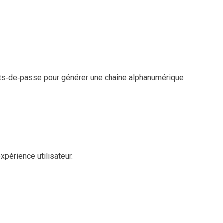
mots‑de‑passe pour générer une chaîne alphanumérique
xpérience utilisateur.