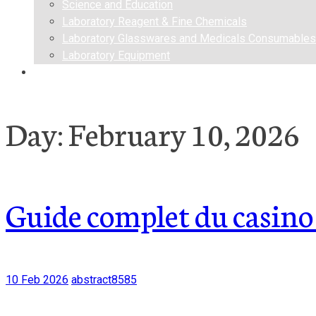
Science and Education
Laboratory Reagent & Fine Chemicals
Laboratory Glasswares and Medicals Consumables
Laboratory Equipment
Contact us
Day:
February 10, 2026
Guide complet du casino e
10 Feb 2026
abstract8585