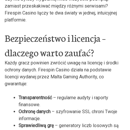
zamiast przeskakiwać między różnymi serwisami?
Firespin Casino łączy te dwa światy w jednej, intuicyjnej
platformie.
Bezpieczeństwo i licencja –
dlaczego warto zaufać?
Każdy gracz powinien zwrócić uwagę na licencję i środki
ochrony danych. Firespin Casino działa na podstawie
licencji wydanej przez Malta Gaming Authority, co
gwarantuje:
Transparentność
– regularne audyty i raporty
finansowe.
Ochronę danych
– szyfrowanie SSL chroni Twoje
informacje.
Sprawiedliwą grę
– generatory liczb losowych są