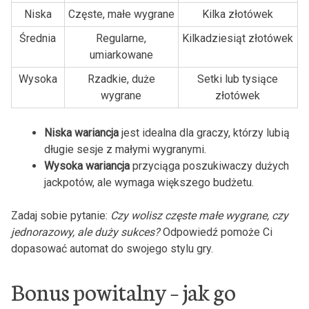
Niska
Częste, małe wygrane
Kilka złotówek
Średnia
Regularne,
Kilkadziesiąt złotówek
umiarkowane
Wysoka
Rzadkie, duże
Setki lub tysiące
wygrane
złotówek
Niska wariancja
jest idealna dla graczy, którzy lubią
długie sesje z małymi wygranymi.
Wysoka wariancja
przyciąga poszukiwaczy dużych
jackpotów, ale wymaga większego budżetu.
Zadaj sobie pytanie:
Czy wolisz częste małe wygrane, czy
jednorazowy, ale duży sukces?
Odpowiedź pomoże Ci
dopasować automat do swojego stylu gry.
Bonus powitalny – jak go