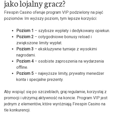
jako lojalny gracz?
Firespin Casino oferuje program VIP podzielony na pięć
poziomów. Im wyższy poziom, tym lepsze korzyści:
Poziom 1
– szybsze wypłaty i dedykowany opiekun.
Poziom 2
– cotygodniowe bonusy reload i
zwiększone limity wypłat.
Poziom 3
– ekskluzywne turnieje z wysokimi
nagrodami.
Poziom 4
– osobiste zaproszenia na wydarzenia
offline.
Poziom 5
– najwyższe limity, prywatny menedżer
konta i specjalne prezenty.
Aby wspiąć się po szczeblach, graj regularnie, korzystaj z
promocji i utrzymuj aktywność na koncie. Program VIP jest
jednym z elementów, które wyróżniają Firespin Casino na
tle konkurencji.