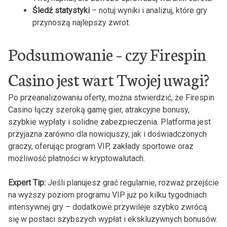
Śledź statystyki
– notuj wyniki i analizuj, które gry
przynoszą najlepszy zwrot.
Podsumowanie – czy Firespin
Casino jest wart Twojej uwagi?
Po przeanalizowaniu oferty, można stwierdzić, że Firespin
Casino łączy szeroką gamę gier, atrakcyjne bonusy,
szybkie wypłaty i solidne zabezpieczenia. Platforma jest
przyjazna zarówno dla nowicjuszy, jak i doświadczonych
graczy, oferując program VIP, zakłady sportowe oraz
możliwość płatności w kryptowalutach.
Expert Tip:
Jeśli planujesz grać regularnie, rozważ przejście
na wyższy poziom programu VIP już po kilku tygodniach
intensywnej gry – dodatkowe przywileje szybko zwrócą
się w postaci szybszych wypłat i ekskluzywnych bonusów.