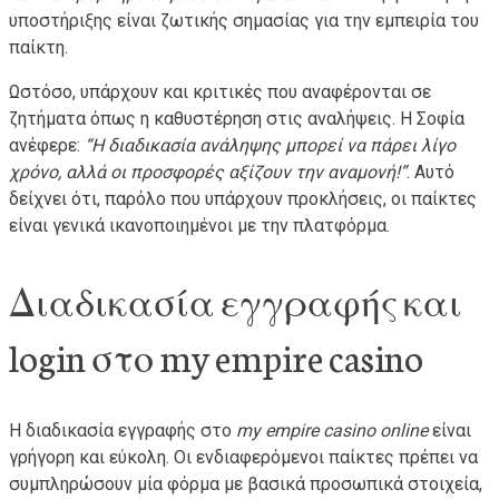
υποστήριξης είναι ζωτικής σημασίας για την εμπειρία του
παίκτη.
Ωστόσο, υπάρχουν και κριτικές που αναφέρονται σε
ζητήματα όπως η καθυστέρηση στις αναλήψεις. Η Σοφία
ανέφερε:
“Η διαδικασία ανάληψης μπορεί να πάρει λίγο
χρόνο, αλλά οι προσφορές αξίζουν την αναμονή!”
. Αυτό
δείχνει ότι, παρόλο που υπάρχουν προκλήσεις, οι παίκτες
είναι γενικά ικανοποιημένοι με την πλατφόρμα.
Διαδικασία εγγραφής και
login στο my empire casino
Η διαδικασία εγγραφής στο
my empire casino online
είναι
γρήγορη και εύκολη. Οι ενδιαφερόμενοι παίκτες πρέπει να
συμπληρώσουν μία φόρμα με βασικά προσωπικά στοιχεία,