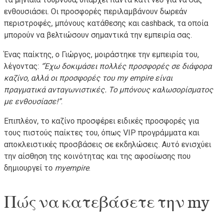
ενθουσιάσει. Οι προσφορές περιλαμβάνουν δωρεάν
περιστροφές, μπόνους κατάθεσης και cashback, τα οποία
μπορούν να βελτιώσουν σημαντικά την εμπειρία σας.
Ένας παίκτης, ο Γιώργος, μοιράστηκε την εμπειρία του,
λέγοντας:
“Έχω δοκιμάσει πολλές προσφορές σε διάφορα
καζίνο, αλλά οι προσφορές του my empire είναι
πραγματικά ανταγωνιστικές. Το μπόνους καλωσορίσματος
με ενθουσίασε!”
.
Επιπλέον, το καζίνο προσφέρει ειδικές προσφορές για
τους πιστούς παίκτες του, όπως VIP προγράμματα και
αποκλειστικές προσβάσεις σε εκδηλώσεις. Αυτό ενισχύει
την αίσθηση της κοινότητας και της αφοσίωσης που
δημιουργεί το
myempire
.
Πώς να κατεβάσετε την my