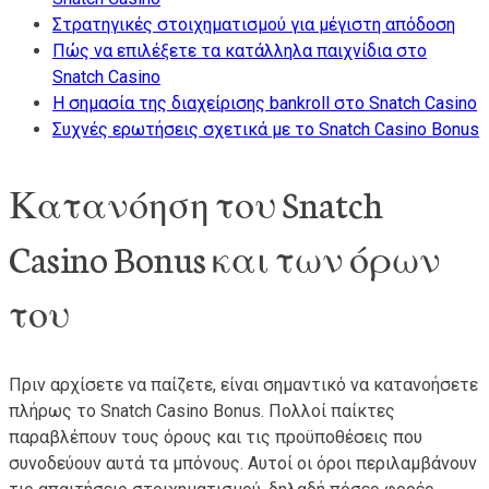
Στρατηγικές στοιχηματισμού για μέγιστη απόδοση
Πώς να επιλέξετε τα κατάλληλα παιχνίδια στο
Snatch Casino
Η σημασία της διαχείρισης bankroll στο Snatch Casino
Συχνές ερωτήσεις σχετικά με το Snatch Casino Bonus
Κατανόηση του Snatch
Casino Bonus και των όρων
του
Πριν αρχίσετε να παίζετε, είναι σημαντικό να κατανοήσετε
πλήρως το Snatch Casino Bonus. Πολλοί παίκτες
παραβλέπουν τους όρους και τις προϋποθέσεις που
συνοδεύουν αυτά τα μπόνους. Αυτοί οι όροι περιλαμβάνουν