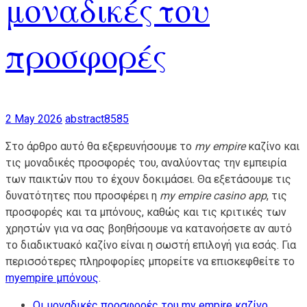
μοναδικές του
προσφορές
2 May 2026
abstract8585
Στο άρθρο αυτό θα εξερευνήσουμε το
my empire
καζίνο και
τις μοναδικές προσφορές του, αναλύοντας την εμπειρία
των παικτών που το έχουν δοκιμάσει. Θα εξετάσουμε τις
δυνατότητες που προσφέρει η
my empire casino app
, τις
προσφορές και τα μπόνους, καθώς και τις κριτικές των
χρηστών για να σας βοηθήσουμε να κατανοήσετε αν αυτό
το διαδικτυακό καζίνο είναι η σωστή επιλογή για εσάς. Για
περισσότερες πληροφορίες μπορείτε να επισκεφθείτε το
myempire μπόνους
.
Οι μοναδικές προσφορές του my empire καζίνο