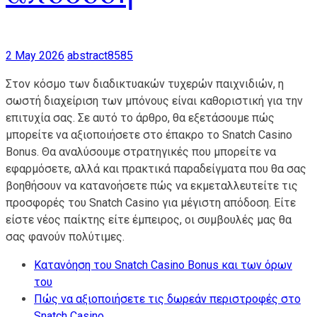
2 May 2026
abstract8585
Στον κόσμο των διαδικτυακών τυχερών παιχνιδιών, η
σωστή διαχείριση των μπόνους είναι καθοριστική για την
επιτυχία σας. Σε αυτό το άρθρο, θα εξετάσουμε πώς
μπορείτε να αξιοποιήσετε στο έπακρο το Snatch Casino
Bonus. Θα αναλύσουμε στρατηγικές που μπορείτε να
εφαρμόσετε, αλλά και πρακτικά παραδείγματα που θα σας
βοηθήσουν να κατανοήσετε πώς να εκμεταλλευτείτε τις
προσφορές του Snatch Casino για μέγιστη απόδοση. Είτε
είστε νέος παίκτης είτε έμπειρος, οι συμβουλές μας θα
σας φανούν πολύτιμες.
Κατανόηση του Snatch Casino Bonus και των όρων
του
Πώς να αξιοποιήσετε τις δωρεάν περιστροφές στο
Snatch Casino