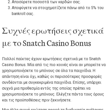
Αποσύρετε ποσοστά των κερδών σας.
Αποφύγετε να στοιχηματίζετε πάνω από το 5% του
bankroll σας.
Συχνές ερωτήσεις σχετικά
με το Snatch Casino Bonus
Πολλοί παίκτες έχουν ερωτήσεις σχετικά με το Snatch
Casino Bonus. Μία από τις πιο κοινές είναι αν μπορείτε να
χρησιμοποιήσετε το μπόνους σε όλα τα παιχνίδια. Η
απάντηση είναι όχι, καθώς οι περισσότερες προσφορές
συνδέονται με συγκεκριμένα παιχνίδια. Επίσης, υπάρχει
συχνά μια προθεσμία εντός της οποίας πρέπει να
χρησιμοποιήσετε το μπόνους. Ελέγξτε πάντα τους όρους
και τις προϋποθέσεις πριν ξεκινήσετε.
Μια άλλη συχνή ερώτηση αφορά τη διαδικασία ανάληψης