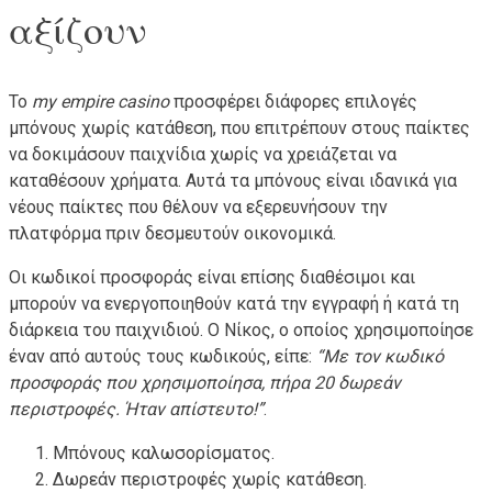
αξίζουν
Το
my empire casino
προσφέρει διάφορες επιλογές
μπόνους χωρίς κατάθεση, που επιτρέπουν στους παίκτες
να δοκιμάσουν παιχνίδια χωρίς να χρειάζεται να
καταθέσουν χρήματα. Αυτά τα μπόνους είναι ιδανικά για
νέους παίκτες που θέλουν να εξερευνήσουν την
πλατφόρμα πριν δεσμευτούν οικονομικά.
Οι κωδικοί προσφοράς είναι επίσης διαθέσιμοι και
μπορούν να ενεργοποιηθούν κατά την εγγραφή ή κατά τη
διάρκεια του παιχνιδιού. Ο Νίκος, ο οποίος χρησιμοποίησε
έναν από αυτούς τους κωδικούς, είπε:
“Με τον κωδικό
προσφοράς που χρησιμοποίησα, πήρα 20 δωρεάν
περιστροφές. Ήταν απίστευτο!”
.
Μπόνους καλωσορίσματος.
Δωρεάν περιστροφές χωρίς κατάθεση.