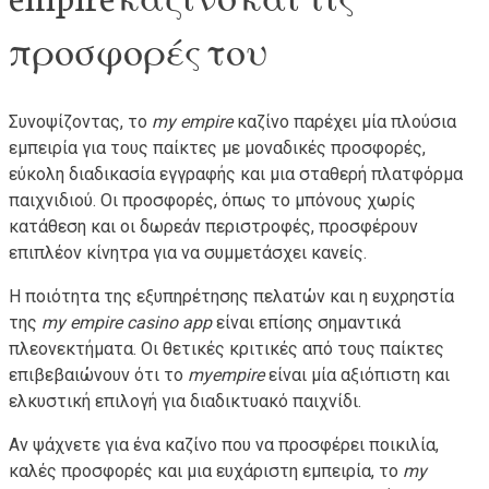
προσφορές του
Συνοψίζοντας, το
my empire
καζίνο παρέχει μία πλούσια
εμπειρία για τους παίκτες με μοναδικές προσφορές,
εύκολη διαδικασία εγγραφής και μια σταθερή πλατφόρμα
παιχνιδιού. Οι προσφορές, όπως το μπόνους χωρίς
κατάθεση και οι δωρεάν περιστροφές, προσφέρουν
επιπλέον κίνητρα για να συμμετάσχει κανείς.
Η ποιότητα της εξυπηρέτησης πελατών και η ευχρηστία
της
my empire casino app
είναι επίσης σημαντικά
πλεονεκτήματα. Οι θετικές κριτικές από τους παίκτες
επιβεβαιώνουν ότι το
myempire
είναι μία αξιόπιστη και
ελκυστική επιλογή για διαδικτυακό παιχνίδι.
Αν ψάχνετε για ένα καζίνο που να προσφέρει ποικιλία,
καλές προσφορές και μια ευχάριστη εμπειρία, το
my