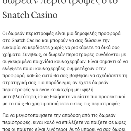
Snatch Casino
Οι δωρεάν περιστροφές είναι μια δημοφιλής προσφορά
στο Snatch Casino και μπορούν να σας δώσουν την
ευκαιρία να κερδίσετε χωρίς να ρισκάρετε τα δικά σας
χρήματα. Συνήθως, οι δωρεάν περιστροφές συνδέονται με
συγκεκριμένα παιχνίδια κουλοχέρηδων. Είναι σημαντικό να
ελέγξετε ποιοι κουλοχέρηδες συμμετέχουν στην
προσφορά, καθώς αυτό θα σας βοηθήσει να σχεδιάσετε τη
στρατηγική σας. Για παράδειγμα, αν έχετε δωρεάν
περιστροφές για έναν κουλοχέρη με υψηλή
μεταβλητότητα, ίσως θελήσετε να είστε πιο προσεκτικοί
με το πώς θα χρησιμοποιήσετε αυτές τις περιστροφές.
Για να μεγιστοποιήσετε την απόδοση από τις δωρεάν
περιστροφές, είναι καλό να επιλέξετε να παίξετε σε ώρες
που οι παίκτες είναι λιγότεροι. Αυτό μπορεί να σας δώσει