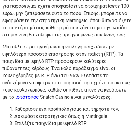
για παράδειγμα, έχετε αποφασίσει να στοιχηματίσετε 100
ευρώ, μην ξεπεράσετε αυτό το ποσό. Επίσης, μπορείτε να
εφαρμόσετε την στρατηγική Martingale, όπου διπλασιάζετε
το ποντάρισμά σας κάθε φορά που χάνετε, με την ελπίδα
ότι μια νίκη θα καλύψει τις προηγούμενες απώλειές σας.
Μια άλλη στρατηγική είναι η επιλογή παιχνιδιών με
υψηλότερο ποσοστό επιστροφής στον παίκτη (RTP). Τα
παιχνίδια με υψηλό RTP προσφέρουν καλύτερες
πιθανότητες κέρδους. Ένα καλό παράδειγμα είναι οι
κουλοχέρηδες με RTP άνω του 96%. Εξετάστε το
ενδεχόμενο να αφιερώσετε περισσότερο χρόνο σε αυτούς
τους κουλοχέρηδες, καθώς οι πιθανότητες να κερδίσετε
με το
ιστότοπος
Snatch Casino είναι μεγαλύτερες.
Καθορίστε ένα προϋπολογισμό και τηρήστε τον.
Δοκιμάστε στρατηγικές όπως η Martingale.
Επιλέξτε παιχνίδια με υψηλό RTP.