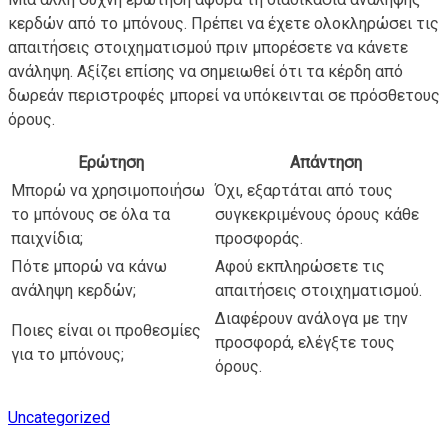
κερδών από το μπόνους. Πρέπει να έχετε ολοκληρώσει τις
απαιτήσεις στοιχηματισμού πριν μπορέσετε να κάνετε
ανάληψη. Αξίζει επίσης να σημειωθεί ότι τα κέρδη από
δωρεάν περιστροφές μπορεί να υπόκεινται σε πρόσθετους
όρους.
Ερώτηση
Απάντηση
Μπορώ να χρησιμοποιήσω
Όχι, εξαρτάται από τους
το μπόνους σε όλα τα
συγκεκριμένους όρους κάθε
παιχνίδια;
προσφοράς.
Πότε μπορώ να κάνω
Αφού εκπληρώσετε τις
ανάληψη κερδών;
απαιτήσεις στοιχηματισμού.
Διαφέρουν ανάλογα με την
Ποιες είναι οι προθεσμίες
προσφορά, ελέγξτε τους
για το μπόνους;
όρους.
Uncategorized